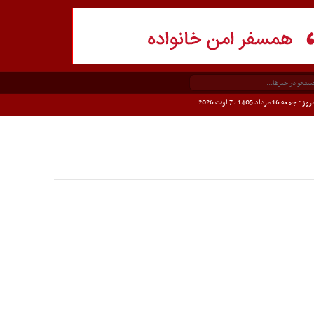
وز : جمعه 16 مرداد 1405 ،
7 اوت 2026