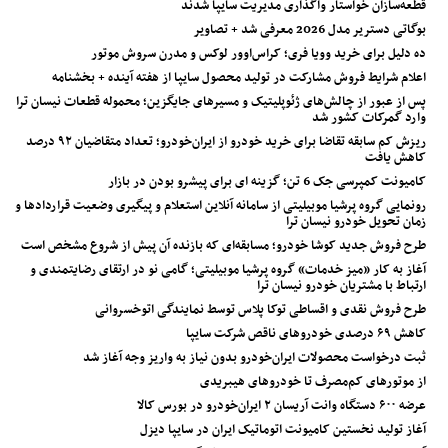
قطعه‌سازان خواستار واگذاری مدیریت سایپا شدند
بوگاتی دستریر مدل 2026 معرفی شد + تصاویر
ده دلیل برای خرید وویا فری؛ کراس‌اوور لوکس و مدرن سروش موتور
اعلام شرایط فروش مشارکت در تولید محصول سایپا از هفته آینده + بخشنامه
پس از عبور از چالش‌های ژئوپلیتیک و مسیرهای جایگزین؛ محموله قطعات نیسان ترا
وارد گمرکات کشور شد
ریزش کم‌ سابقه تقاضا برای خرید خودرو از ایران‌خودرو؛ تعداد متقاضیان ۹۲ درصد
کاهش یافت
کامیونت کمپرسی جک 6 تن؛ گزینه ای برای پیشرو بودن در بازار
رونمایی گروه پرشیا موبیلیتی از سامانه آنلاین استعلام و پیگیری وضعیت قراردادها و
زمان تحویل خودرو نیسان ترا
طرح فروش جدید کوشا خودرو؛ مسابقه‌ای که بازنده آن پیش از شروع مشخص است
آغاز به کار «میز خدمات» گروه پرشیا موبیلیتی؛ گامی نو در ارتقای رضایتمندی و
ارتباط با مشتریان خودرو نیسان ترا
طرح فروش نقدی و اقساطی توکا پلاس توسط نمایندگی اتوخسروانی
کاهش ۶۹ درصدی خودروهای ناقص شرکت سایپا
ثبت درخواست محصولات ایران‌خودرو بدون نیاز به واریز وجه آغاز شد
از موتورهای کم‌مصرف تا خودروهای هیبریدی
عرضه ۶۰۰ دستگاه وانت آریسان ۲ ایران‌خودرو در بورس کالا
آغاز تولید نخستین کامیونت اتوماتیک ایران در سایپا دیزل