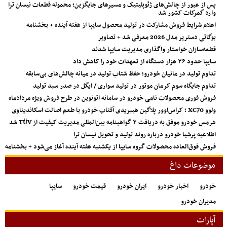
پس از عبور از چالش‌های ژئوپلیتیک و مسیرهای جایگزین؛ محموله قطعات نیسان ترا
وارد گمرکات کشور شد
اعلام شرایط فروش مشارکت در تولید محصول سایپا از هفته آینده + بخشنامه
بوگاتی دستریر مدل 2026 معرفی شد + تصاویر
قطعه‌سازان خواستار واگذاری مدیریت سایپا شدند
سایپا حدود ۳۶ هزار دستگاه از تعهدات خود را کاهش داد
تداوم تولید در مانیان خودرو؛ حفظ شتاب تولید در میانه چالش‌های بی‌سابقه
تداوم جایگاه سوم کرمان موتور در تولید سواری / ایگل در صدر سبد تولید
فروش فوری محصولات نامی خودرو در سامانه اتونوین در طرح فروش ویژه مردادماه
ولوو XC70 ؛ کراس‌اوور پلاگین هیبریدی آفتاب خودرو با طعم اصالت اسکاندیناوی
هرمس خودرو موفق به دریافت ۳ گواهینامه بین‌المللی مدیریت کیفیت از TÜV شد
اطلاعیه پرشیا خودرو درباره روند تولید و تحویل نیسان ترا
فروش فوق‌العاده محصولات گروه سایپا از یکشنبه هفته آینده آغاز می‌شود + بخشنامه
موضوعات داغ
خودرو
اخبار خودرو
ایران خودرو
قیمت خودرو
سایپا
مدیران خودرو
آپارات