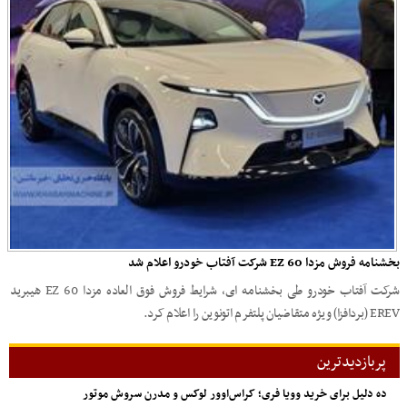
بخشنامه فروش مزدا EZ 60 شرکت آفتاب خودرو اعلام شد
شرکت آفتاب خودرو طی بخشنامه ای، شرایط فروش فوق العاده مزدا EZ 60 هیبرید
EREV (بردافزا) ویژه متقاضیان پلتفرم اتونوین را اعلام کرد.
پربازدیدترین
ده دلیل برای خرید وویا فری؛ کراس‌اوور لوکس و مدرن سروش موتور