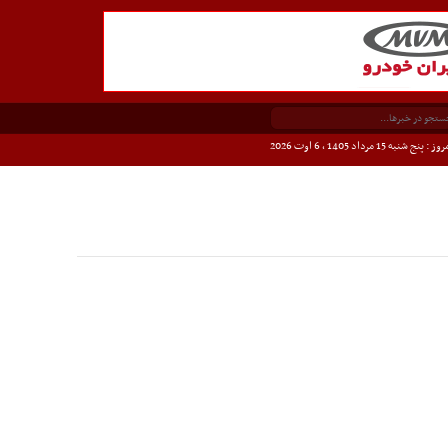
وز : پنج شنبه 15 مرداد 1405 ،
6 اوت 2026