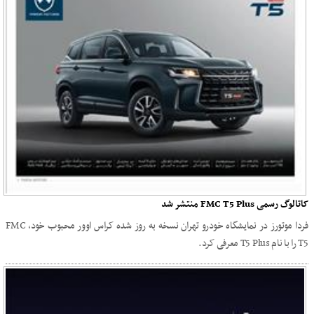
کاتالوگ رسمی FMC T5 Plus منتشر شد
فردا موتورز در نمایشگاه خودرو تهران نسخه به روز شده کراس اوور محبوب خود، FMC
T5 را با نام T5 Plus معرفی کرد.