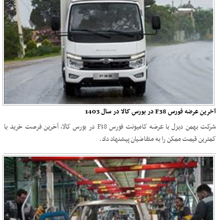
آخرین عرضه فورس F38 در بورس کالا در سال 1403
شرکت بهمن دیزل با عرضه کامیونت فورس F38 در بورس کالا، آخرین فرصت خرید با
کمترین قیمت ممکن را به متقاضیان پیشنهاد داد.