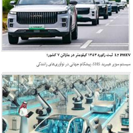
L7 PHEV ثبت رکورد ۱۳۵۳ کیلومتر در ماراتن ۷ کشور؛
سیستم سوپر هیبرید SHS، پیشگام جهانی در نوآوری‌های رانندگی