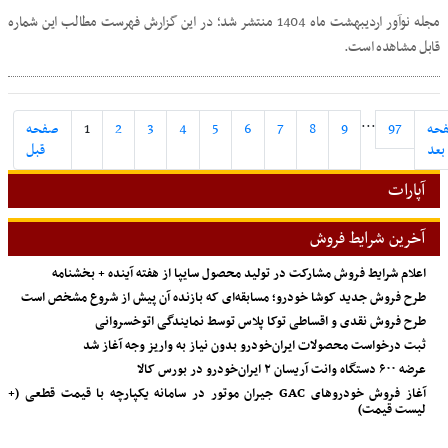
مجله نوآور اردیبهشت ماه 1404 منتشر شد؛ در این گزارش فهرست مطالب این شماره
قابل مشاهده است.
...
حه
97
9
8
7
6
5
4
3
2
1
صفحه
بعد
قبل
آپارات
آخرین شرایط فروش
اعلام شرایط فروش مشارکت در تولید محصول سایپا از هفته آینده + بخشنامه
طرح فروش جدید کوشا خودرو؛ مسابقه‌ای که بازنده آن پیش از شروع مشخص است
طرح فروش نقدی و اقساطی توکا پلاس توسط نمایندگی اتوخسروانی
ثبت درخواست محصولات ایران‌خودرو بدون نیاز به واریز وجه آغاز شد
عرضه ۶۰۰ دستگاه وانت آریسان ۲ ایران‌خودرو در بورس کالا
آغاز فروش خودروهای GAC جیران موتور در سامانه یکپارچه با قیمت قطعی (+
لیست قیمت)