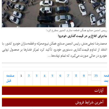
رییس انجمن صنایع همگن قطعه سازی کشور مطرح کرد؛
ماجرای کلاغ پر در قیمت‌گذاری خودرو!
محمدرضا نجفی‌منش، رئیس انجمن صنایع همگن نیرومحرکه و قطعه‌سازان خودرو کشور، با
انتقاد از تداوم قیمت‌گذاری دستوری خودرو، تأکید کرد تمرکز فشارها بر محصول نهایی
خودرو در حالی صورت می‌گیرد که تمام نهاده‌ها...
...
حه
25
9
8
7
6
5
4
3
2
1
صفحه
بعد
قبل
آپارات
آخرین شرایط فروش