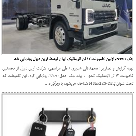
جک N120، اولین کامیونت ۱۲ تن اتوماتیک ایران توسط آرین دیزل رونمایی شد
تهیه گزارش و تصاویر: محمدعلی شبیری / طی مراسمی، شرکت آرین دیزل از نخستین
کامیونت ۱۲ تن اتوماتیک کشور با برند جک، مدل N120، رونمایی کرد. این کامیونت که
تحت عنوان N SERIES-King شناخته می‌شود، با ویژگی‌ه...