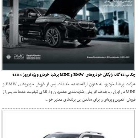
چکاپ 12گانه رایگان خودروهای BMW و MINI پرشیا خودرو ویژه نوروز 1404
شرکت پرشیا خودرو، به عنوان ارائه‌دهنده خدمات پس از فروش خودروهای BMW و
MINI در ایران، با هدف افزایش رضایتمندی مشتریان و ارتقای کیفیت خدمات پس از
فروش، کمپین ویژه‌ای را برای مالکان این برندهای معتبر خو...