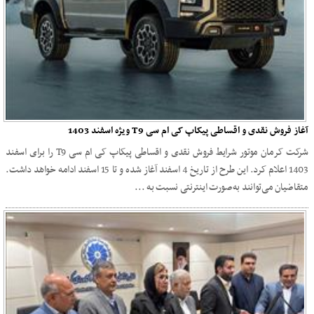
آغاز فروش نقدی و اقساطی پیکاپ کی ام سی T9 ویژه اسفند 1403
شرکت کرمان موتور شرایط فروش نقدی و اقساطی پیکاپ کی ام سی T9 را برای اسفند
1403 اعلام کرد. این طرح از تاریخ 4 اسفند آغاز شده و تا 15 اسفند ادامه خواهد داشت.
متقاضیان می‌توانند به‌صورت اینترنتی نسبت به ...