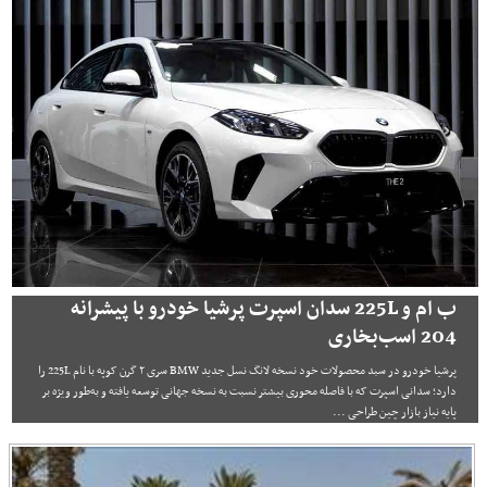
ب ام و 225L سدان اسپرت پرشیا خودرو با پیشرانه
204 اسب‌بخاری
پرشیا خودرو در سبد محصولات خود نسخه لانگ نسل جدید BMW سری ۲ گرن کوپه با نام 225L را
دارد؛ سدانی اسپرت که با فاصله محوری بیشتر نسبت به نسخه جهانی توسعه یافته و به‌طور ویژه بر
پایه نیاز بازار چین طراحی ...