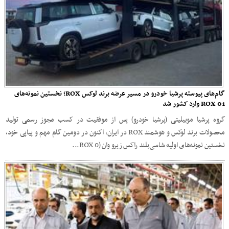
گام‌های پیوسته پرشیا خودرو در مسیر عرضه برند لوکس ROX؛ نخستین نمونه‌های
ROX 01 وارد کشور شد
گروه پرشیا موبیلیتی (پرشیا خودرو) پس از موفقیت در کسب مجوز رسمی تولید
محصولات برند لوکس و هوشمند ROX در ایران، اکنون در دومین گام مهم و پیاپی خود،
نخستین نمونه‌های اولیه شاسی‌بلند راکس زیرو وان (ROX 0...