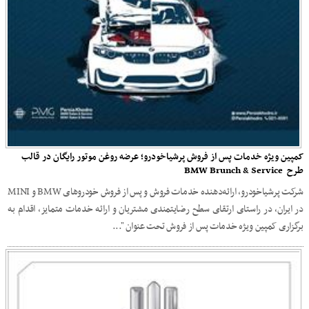
کمپین ویژه خدمات پس از فروش پرشیاخودرو؛ عرضه روغن موتور رایگان در قالب
طرح BMW Brunch & Service
شرکت پرشیاخودرو، ارائه‌دهنده خدمات فروش و پس از فروش خودروهای BMW و MINI
در ایران، در راستای ارتقای سطح رضایتمندی مشتریان و ارائه خدمات متمایز، اقدام به
برگزاری کمپین ویژه خدمات پس از فروش تحت عنوان "...