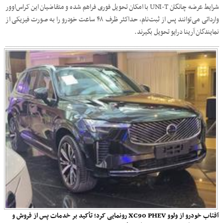
شرایط عرضه چانگان UNI-T با امکان تحویل فوری فراهم شده و متقاضیان این کراس‌اوور
وارداتی می‌توانند پس از ثبت‌نام، حداکثر ظرف ۴۸ ساعت خودرو را به صورت فیزیکی از
نمایندگان آرینا درایو تحویل بگیرند.
آفتاب خودرو از ولوو XC90 PHEV رونمایی کرد؛ تأکید بر خدمات پس از فروش و