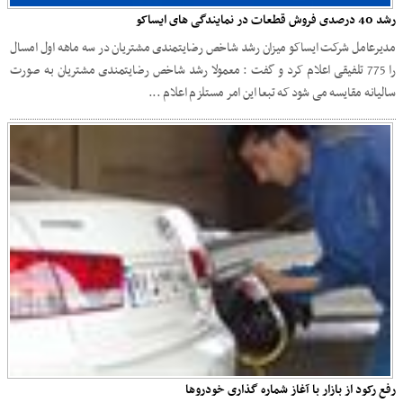
رشد 40 درصدی فروش قطعات در نمایندگی های ایساکو
مدیرعامل شرکت ایساکو میزان رشد شاخص رضایتمندی مشتریان در سه ماهه اول امسال
را 775 تلفیقی اعلام کرد و گفت : معمولا رشد شاخص رضایتمندی مشتریان به صورت
سالیانه مقایسه می شود که تبعا این امر مستلزم اعلام ...
رفع رکود از بازار با آغاز شماره گذاری خودروها