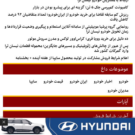
ارتباط با مشتریان خودرو نیسان ترا
کامیونت کمپرسی جک 6 تن؛ گزینه ای برای پیشرو بودن در بازار
ریزش کم‌ سابقه تقاضا برای خرید خودرو از ایران‌خودرو؛ تعداد متقاضیان ۹۲ درصد
کاهش یافت
رونمایی گروه پرشیا موبیلیتی از سامانه آنلاین استعلام و پیگیری وضعیت قراردادها و
زمان تحویل خودرو نیسان ترا
ده دلیل برای خرید وویا فری؛ کراس‌اوور لوکس و مدرن سروش موتور
پس از عبور از چالش‌های ژئوپلیتیک و مسیرهای جایگزین؛ محموله قطعات نیسان ترا
وارد گمرکات کشور شد
اعلام شرایط فروش مشارکت در تولید محصول سایپا از هفته آینده + بخشنامه
موضوعات داغ
خودرو
اخبار خودرو
ایران خودرو
قیمت خودرو
سایپا
مدیران خودرو
آپارات
آخرین شرایط فروش
اعلام شرایط فروش مشارکت در تولید محصول سایپا از هفته آینده + بخشنامه
طرح فروش جدید کوشا خودرو؛ مسابقه‌ای که بازنده آن پیش از شروع مشخص است