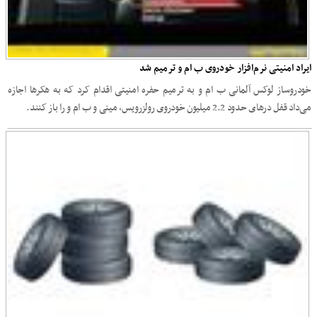
ایراد امنیتی نرم‌افزار خودروی ب ام و ترمیم شد
خودروساز لوکس آلمانی ب ام و به ترمیم حفره امنیتی اقدام کرد که به هکرها اجازه
می‌داد قفل درهای حدود 2.2 میلیون خودروی رولزرویس، مینی و ب ام و را باز کنند.