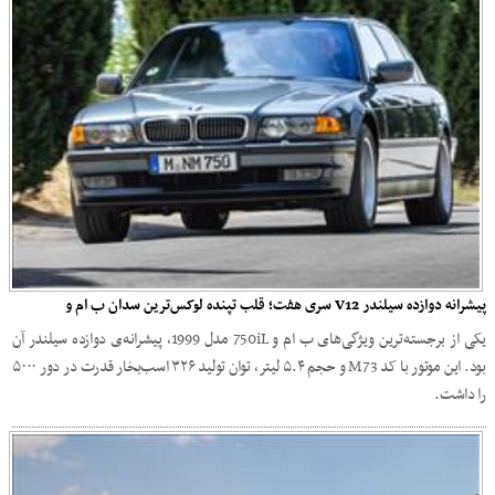
پیشرانه دوازده سیلندر V12 سری هفت؛ قلب تپنده لوکس‌ترین سدان ب ‌ام ‌و
یکی از برجسته‌ترین ویژگی‌های ب ام و 750iL مدل 1999، پیشرانه‌ی دوازده سیلندر آن
بود. این موتور با کد M73 و حجم ۵.۴ لیتر، توان تولید ۳۲۶ اسب‌بخار قدرت در دور ۵۰۰۰
را داشت.