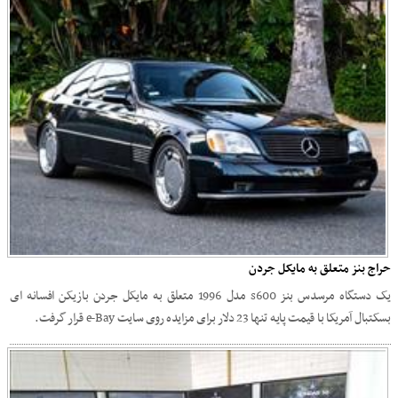
حراج بنز متعلق به مایکل جردن
یک دستگاه مرسدس بنز s600 مدل 1996 متعلق به مایکل جردن بازیکن افسانه ای
بسکتبال آمریکا با قیمت پایه تنها 23 دلار برای مزایده روی سایت e-Bay قرار گرفت.