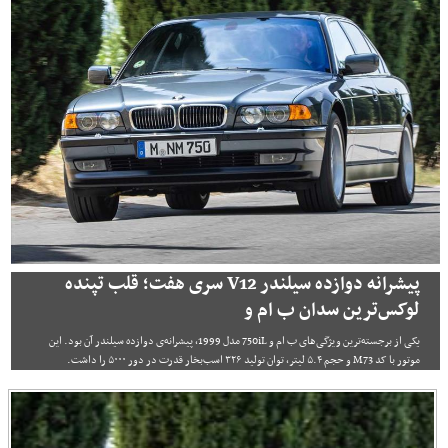
پیشرانه دوازده سیلندر V12 سری هفت؛ قلب تپنده
لوکس‌ترین سدان ب ‌ام ‌و
یکی از برجسته‌ترین ویژگی‌های ب ام و 750iL مدل 1999، پیشرانه‌ی دوازده سیلندر آن بود. این
موتور با کد M73 و حجم ۵.۴ لیتر، توان تولید ۳۲۶ اسب‌بخار قدرت در دور ۵۰۰۰ را داشت.