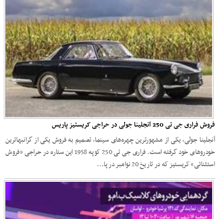
فروش فراری جی تی 250 آنجلینا جولی در حراجی کریستیز پاریس
آنجلینا جولی، یکی از مشهورترین چهره‌های سینما، تصمیم به فروش یکی از گرانبهاترین
خودروهای خود گرفته است. فراری جی تی 250 کوپه 1958 این ستاره در حراجی «فروش
استثنائی» کریستیز که در تاریخ 20 نوامبر در پا...