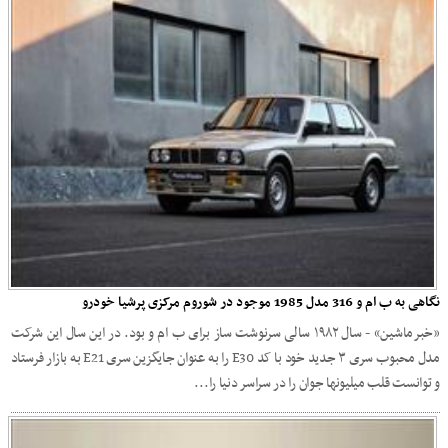
نگاهی به ب ام و 316 مدل 1985 موجود در شوروم مرکزی پرشیا خودرو
«خبرماشین» - سال ۱۹۸۲ سالی سرنوشت ساز برای ب ام و بود. در این سال این شرکت
مدل محبوب سری ۳ جدید خود با کد E30 را به عنوان جایگزین سری E21 به بازار فرستاد
و توانست قلب میلیونها جوان را در سراسر دنیا را...