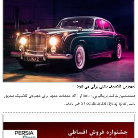
لیموزین کلاسیک بنتلی برقی می شود
متخصصین شرکت بریتانیایی lunaz از ارائه خدمات جدید برای خودروی کلاسیک مشهور
بنتلی S3 continental flying spur خبر دادند.