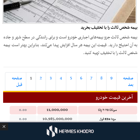
بیمه شخص ثالث را با تخفیف بخرید
بیمه شخص ثالث جزو بیمه‌های اجباری خودرو است و برای رانندگی در سطح شهر و جاده
به آن احتیاج دارید. قیمت این بیمه هر سال افزایش پیدا می‌کند، بنابراین بهتر است بیمه
شخص ثالث را با تخفیف تهیه کنید.
صفحه
9
8
7
6
5
4
3
2
1
صفحه
بعد
قبل
آخرین قیمت خودرو
11,000,000
سوناتا ۲۰۲۵ پانا
0.00
10,985,000,000
مزدا EZ6 فول
0.00
8,720,000,000
التیما مشکی ۲۰۲۵
0.00
7,450,000,000
قشقایی ۲۰۲۵
0.00