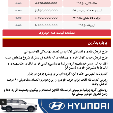
4,120,000,000
X55 مشکی مدل ۱۴۰۴
0.00
3,890,000,000
آریزو 5 FL خاکستری مدل ۱۴۰۴
0.00
5,400,000,000
آریزو 6 GT مشکی مدل ۱۴۰۴
0.00
6,900,000,000
آریزو 8 مدل ۱۴۰۴
0.00
مشاهده قیمت همه خودروها
پربازدیدترین
طرح فروش نقدی و اقساطی توکا پلاس توسط نمایندگی اتوخسروانی
طرح فروش جدید کوشا خودرو؛ مسابقه‌ای که بازنده آن پیش از شروع مشخص است
آغاز به کار «میز خدمات» گروه پرشیا موبیلیتی؛ گامی نو در ارتقای رضایتمندی و
ارتباط با مشتریان خودرو نیسان ترا
کامیونت کمپرسی جک 6 تن؛ گزینه ای برای پیشرو بودن در بازار
ریزش کم‌ سابقه تقاضا برای خرید خودرو از ایران‌خودرو؛ تعداد متقاضیان ۹۲ درصد
کاهش یافت
رونمایی گروه پرشیا موبیلیتی از سامانه آنلاین استعلام و پیگیری وضعیت قراردادها و
زمان تحویل خودرو نیسان ترا
ده دلیل برای خرید وویا فری؛ کراس‌اوور لوکس و مدرن سروش موتور
پس از عبور از چالش‌های ژئوپلیتیک و مسیرهای جایگزین؛ محموله قطعات نیسان ترا
وارد گمرکات کشور شد