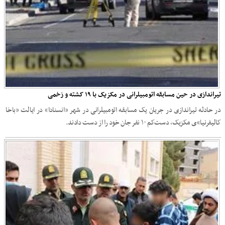
تیراندازی در حین مسابقه اتومبیلرانی در مکزیک با ۱۹ کشته و زخمی
در حادثه تیراندازی در جریان یک مسابقه اتومبیلرانی در شهر «انسنادا» در ایالت «باخا
کالیفرنیا»ی مکزیک، دست‌کم ۱۰ نفر جان خود را از دست دادند.