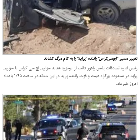
تغییر مسیر "اچ‌سی‌کراس" راننده "پراید" را به کام مرگ کشاند
رئیس اداره تصادفات پلیس راهور فاتب از برخورد شدید سواری اچ سی کراس با سواری
پراید در محدوده بزرگراه همت و فوت راننده پراید در این حادثه در ساعت ۱:۴۵ بامداد
امروز خبر داد.