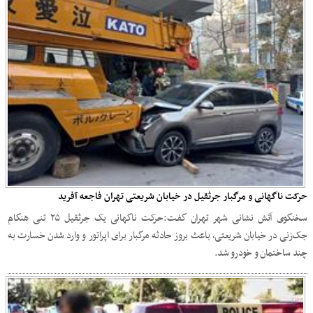
حرکت ناگهانی و مرگبار جرثقیل در خیابان شریعتی تهران فاجعه آفرید
سخنگوی آتش نشانی شهر تهران گفـت:حرکت ناگهانی یک جرثقیل ۲۵ تنی هنگام
جک‌زنی در خیابان شریعتی، باعث بروز حادثه مرگبار برای اپراتور و وارد شدن خسارت به
چند ساختمان و خودرو شد.