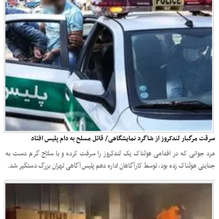
سرقت مرگبار لندکروز از شاگرد نمایشگاهی/ قاتل مسلح به دام پلیس افتاد
مرد جوانی که در اقدامی هولناک یک لندکروز را سرقت کرده و با سلاح گرم دست به
جنایتی هولناک زده بود، توسط کارآگاهان اداره دهم پلیس آگاهی تهران بزرگ دستگیر شد.