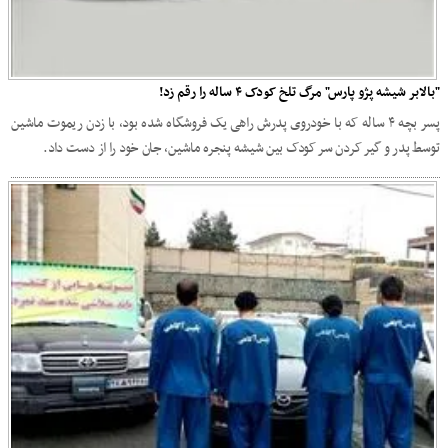
"بالابر شیشه پژو پارس" مرگ تلخ کودک ۴ ساله را رقم زد!
پسر بچه ۴ ساله که با خودروی پدرش راهی یک فروشگاه شده بود، با زدن ریموت ماشین
توسط پدر و گیر کردن سر کودک بین شیشه پنجره ماشین، جان خود را از دست داد.