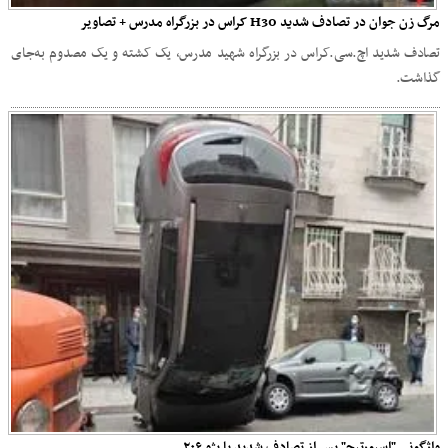
مرگ زن جوان در تصادف شدید H30 کراس در بزرگراه مدرس + تصاویر
تصادف شدید اچ.سی.کراس در بزرگراه شهید مدرس، یک کشته و یک مصدوم به‌جای
گذاشت.
واژگونی "اسپورتیج" پس از تصادف شدید با پژو ۲۰۶