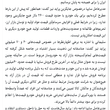
ایران را برای همیشه به پایان برسانیم.
مدیرعامل سایپا درخصوص جایگزینِ پراید نیز گفت: همانطور که پیش از این بارها
مطرح کرده‌ایم، برای یک خودرو با حدود قیمت ۲۶۰۰ دلار هیچ جایگزینی وجود
ندارد، زیرا در شرایط فعلی و افزایش سرسام‌آور قیمت مواد اولیه و نوسان بازار ارز،
تحریم‌های ظالمانه و محدودیت‌های واردات قطعات، تولید هیچ خودرو دیگری با
این قیمت امکان‌پذیر نیست.
سلیمانی با اشاره به برخی اظهارنظرها در خصوص قیمت‌های ۶۰ و ۷۰ میلیونی
پراید نیز گفت: متاسفانه این ذهنیت بسیار اشتباه در جامعه شکل گرفته که
قیمت‌های لجام‌گسیخته بازار آزاد به خودروساز مربوط است، در حالیکه چنین
نیست و به عنوان مثال پراید در آخرین طرح فروش سایپا با قیمت حدود ۴۰میلیون
تومان عرضه شده و این خودرو مدت‌هاست که به دلیل برنامه توقف تولید در
برنامه فروش سایپا قرار ندارد و منطقی است که قیمت آن در بازار آزاد به
هیچ‌عنوان به شرکت خودروساز مرتبط نباشد و مثل هر کالای دیگری قیمت آن را
فروشندگان و مالکان کالا تعیین می‌کنند و متاسفانه این افراد که عمدتاً واسطه‌ها
هستند با بهره‌گیری از سایت‌های اینترنتی خرید و فروش خودرو قیمت‌ها را اعلام
کرده و برای سود بیشتر دائماً بالا می‌برند.
مدیرعامل سایپا ادامه داد: پراید سال‌هاست که به حق یا ناحق، دستاویز انتقاد و