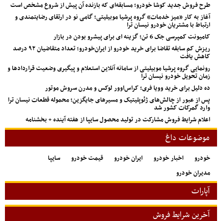
طرح فروش جدید کوشا خودرو؛ مسابقه‌ای که بازنده آن پیش از شروع مشخص است
آغاز به کار «میز خدمات» گروه پرشیا موبیلیتی؛ گامی نو در ارتقای رضایتمندی و
ارتباط با مشتریان خودرو نیسان ترا
کامیونت کمپرسی جک 6 تن؛ گزینه ای برای پیشرو بودن در بازار
ریزش کم‌ سابقه تقاضا برای خرید خودرو از ایران‌خودرو؛ تعداد متقاضیان ۹۲ درصد
کاهش یافت
رونمایی گروه پرشیا موبیلیتی از سامانه آنلاین استعلام و پیگیری وضعیت قراردادها و
زمان تحویل خودرو نیسان ترا
ده دلیل برای خرید وویا فری؛ کراس‌اوور لوکس و مدرن سروش موتور
پس از عبور از چالش‌های ژئوپلیتیک و مسیرهای جایگزین؛ محموله قطعات نیسان ترا
وارد گمرکات کشور شد
اعلام شرایط فروش مشارکت در تولید محصول سایپا از هفته آینده + بخشنامه
موضوعات داغ
خودرو
اخبار خودرو
ایران خودرو
قیمت خودرو
سایپا
مدیران خودرو
آپارات
آخرین شرایط فروش