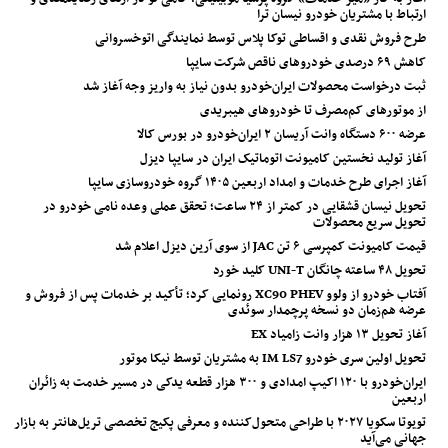
ارتباط با مشتریان خودرو نیسان ترا
طرح فروش نقدی و اقساطی توکا پلاس توسط نمایندگی اتوخسروانی
کاهش ۶۹ درصدی خودروهای ناقص شرکت سایپا
ثبت درخواست محصولات ایران‌خودرو بدون نیاز به واریز وجه آغاز شد
از موتورهای کم‌مصرف تا خودروهای هیبریدی
عرضه ۶۰۰ دستگاه وانت آریسان ۲ ایران‌خودرو در بورس کالا
آغاز تولید نخستین کامیونت اتوماتیک ایران در سایپا دیزل
آغاز اجرای طرح خدمات و امداد اربعین ۱۴۰۵ گروه خودروسازی سایپا
تحویل نیسان قشقایی در کمتر از ۲۴ ساعت؛ تحقق عملی وعده نامی خودرو در
تحویل سریع محصولات
قیمت کامیونت کمپرسی ۶ تن JAC از سوی آرین دیزل اعلام شد
تحویل ۴۸ ساعته چانگان UNI-T کلید خورد
آفتاب خودرو از ولوو XC90 PHEV رونمایی کرد؛ تأکید بر خدمات پس از فروش و
عرضه هم‌زمان دو نسخه پرچمدار سوئدی
آغاز تحویل ۱۳ هزار وانت زامیاد EX
تحویل اولین سری خودرو IM LS7 به مشتریان توسط نیکا موتور
ایران‌خودرو با ۱۲۰ اکیپ امدادی و ۳۰۰ هزار قطعه یدکی در مسیر خدمت به زائران
اربعین
تویوتا سکویا ۲۰۲۷ با طراحی متحول‌کننده و معرفی پکیج تخصصی تریل‌هانتر به بازار
جهانی می‌آید