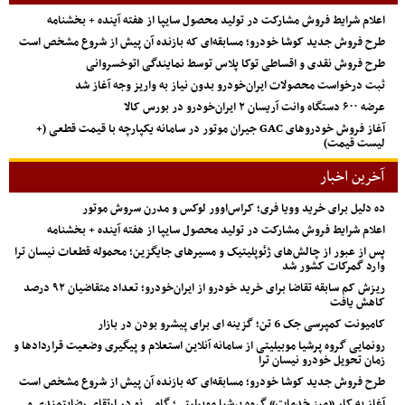
اعلام شرایط فروش مشارکت در تولید محصول سایپا از هفته آینده + بخشنامه
طرح فروش جدید کوشا خودرو؛ مسابقه‌ای که بازنده آن پیش از شروع مشخص است
طرح فروش نقدی و اقساطی توکا پلاس توسط نمایندگی اتوخسروانی
ثبت درخواست محصولات ایران‌خودرو بدون نیاز به واریز وجه آغاز شد
عرضه ۶۰۰ دستگاه وانت آریسان ۲ ایران‌خودرو در بورس کالا
آغاز فروش خودروهای GAC جیران موتور در سامانه یکپارچه با قیمت قطعی (+
لیست قیمت)
آخرین اخبار
ده دلیل برای خرید وویا فری؛ کراس‌اوور لوکس و مدرن سروش موتور
اعلام شرایط فروش مشارکت در تولید محصول سایپا از هفته آینده + بخشنامه
پس از عبور از چالش‌های ژئوپلیتیک و مسیرهای جایگزین؛ محموله قطعات نیسان ترا
وارد گمرکات کشور شد
ریزش کم‌ سابقه تقاضا برای خرید خودرو از ایران‌خودرو؛ تعداد متقاضیان ۹۲ درصد
کاهش یافت
کامیونت کمپرسی جک 6 تن؛ گزینه ای برای پیشرو بودن در بازار
رونمایی گروه پرشیا موبیلیتی از سامانه آنلاین استعلام و پیگیری وضعیت قراردادها و
زمان تحویل خودرو نیسان ترا
طرح فروش جدید کوشا خودرو؛ مسابقه‌ای که بازنده آن پیش از شروع مشخص است
آغاز به کار «میز خدمات» گروه پرشیا موبیلیتی؛ گامی نو در ارتقای رضایتمندی و