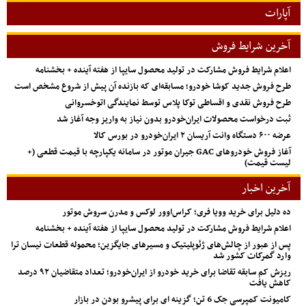
آپارات
آخرین شرایط فروش
اعلام شرایط فروش مشارکت در تولید محصول سایپا از هفته آینده + بخشنامه
طرح فروش جدید کوشا خودرو؛ مسابقه‌ای که بازنده آن پیش از شروع مشخص است
طرح فروش نقدی و اقساطی توکا پلاس توسط نمایندگی اتوخسروانی
ثبت درخواست محصولات ایران‌خودرو بدون نیاز به واریز وجه آغاز شد
عرضه ۶۰۰ دستگاه وانت آریسان ۲ ایران‌خودرو در بورس کالا
آغاز فروش خودروهای GAC جیران موتور در سامانه یکپارچه با قیمت قطعی (+
لیست قیمت)
آخرین اخبار
ده دلیل برای خرید وویا فری؛ کراس‌اوور لوکس و مدرن سروش موتور
اعلام شرایط فروش مشارکت در تولید محصول سایپا از هفته آینده + بخشنامه
پس از عبور از چالش‌های ژئوپلیتیک و مسیرهای جایگزین؛ محموله قطعات نیسان ترا
وارد گمرکات کشور شد
ریزش کم‌ سابقه تقاضا برای خرید خودرو از ایران‌خودرو؛ تعداد متقاضیان ۹۲ درصد
کاهش یافت
کامیونت کمپرسی جک 6 تن؛ گزینه ای برای پیشرو بودن در بازار