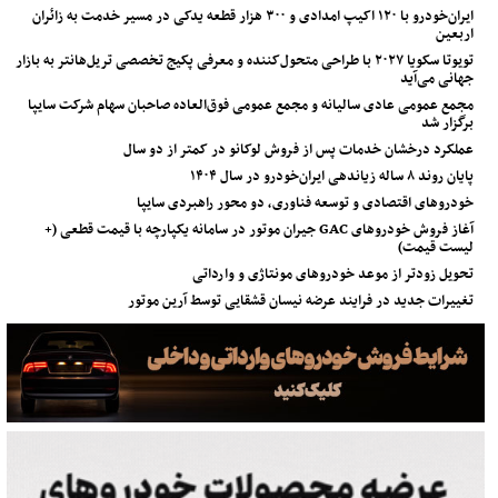
ایران‌خودرو با ۱۲۰ اکیپ امدادی و ۳۰۰ هزار قطعه یدکی در مسیر خدمت به زائران
اربعین
تویوتا سکویا ۲۰۲۷ با طراحی متحول‌کننده و معرفی پکیج تخصصی تریل‌هانتر به بازار
جهانی می‌آید
مجمع عمومی عادی سالیانه و مجمع عمومی فوق‌العاده صاحبان سهام شرکت سایپا
برگزار شد
عملکرد درخشان خدمات پس از فروش لوکانو در کمتر از دو سال
پایان روند ۸ ساله زیاندهی ایران‌خودرو در سال ۱۴۰۴
خودروهای اقتصادی و توسعه فناوری، دو محور راهبردی سایپا
آغاز فروش خودروهای GAC جیران موتور در سامانه یکپارچه با قیمت قطعی (+
لیست قیمت)
تحویل زودتر از موعد خودروهای مونتاژی و وارداتی
تغییرات جدید در فرایند عرضه نیسان قشقایی توسط آرین موتور