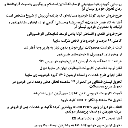
رونمایی گروه پرشیا موبیلیتی از سامانه آنلاین استعلام و پیگیری وضعیت قراردادها و
زمان تحویل خودرو نیسان ترا
طرح فروش جدید کوشا خودرو؛ مسابقه‌ای که بازنده آن پیش از شروع مشخص است
آغاز به کار «میز خدمات» گروه پرشیا موبیلیتی؛ گامی نو در ارتقای رضایتمندی و
ارتباط با مشتریان خودرو نیسان ترا
طرح فروش نقدی و اقساطی توکا پلاس توسط نمایندگی اتوخسروانی
کاهش ۶۹ درصدی خودروهای ناقص شرکت سایپا
ثبت درخواست محصولات ایران‌خودرو بدون نیاز به واریز وجه آغاز شد
از موتورهای کم‌مصرف تا خودروهای هیبریدی
عرضه ۶۰۰ دستگاه وانت آریسان ۲ ایران‌خودرو در بورس کالا
آغاز تولید نخستین کامیونت اتوماتیک ایران در سایپا دیزل
آغاز اجرای طرح خدمات و امداد اربعین ۱۴۰۵ گروه خودروسازی سایپا
تحویل نیسان قشقایی در کمتر از ۲۴ ساعت؛ تحقق عملی وعده نامی خودرو در
تحویل سریع محصولات
قیمت کامیونت کمپرسی ۶ تن JAC از سوی آرین دیزل اعلام شد
تحویل ۴۸ ساعته چانگان UNI-T کلید خورد
آفتاب خودرو از ولوو XC90 PHEV رونمایی کرد؛ تأکید بر خدمات پس از فروش و
عرضه هم‌زمان دو نسخه پرچمدار سوئدی
آغاز تحویل ۱۳ هزار وانت زامیاد EX
تحویل اولین سری خودرو IM LS7 به مشتریان توسط نیکا موتور