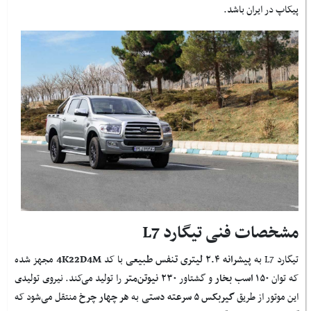
پیکاپ در ایران باشد.
مشخصات فنی تیگارد L7
تیگارد L7 به
پیشرانه ۲.۴ لیتری تنفس طبیعی
با کد
4K22D4M
مجهز شده
که توان
۱۵۰ اسب بخار
و گشتاور
۲۳۰ نیوتن‌متر
را تولید می‌کند. نیروی تولیدی
این موتور از طریق
گیربکس ۵ سرعته دستی
به
هر چهار چرخ
منتقل می‌شود که