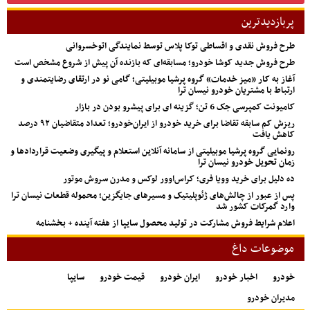
پربازدیدترین
طرح فروش نقدی و اقساطی توکا پلاس توسط نمایندگی اتوخسروانی
طرح فروش جدید کوشا خودرو؛ مسابقه‌ای که بازنده آن پیش از شروع مشخص است
آغاز به کار «میز خدمات» گروه پرشیا موبیلیتی؛ گامی نو در ارتقای رضایتمندی و
ارتباط با مشتریان خودرو نیسان ترا
کامیونت کمپرسی جک 6 تن؛ گزینه ای برای پیشرو بودن در بازار
ریزش کم‌ سابقه تقاضا برای خرید خودرو از ایران‌خودرو؛ تعداد متقاضیان ۹۲ درصد
کاهش یافت
رونمایی گروه پرشیا موبیلیتی از سامانه آنلاین استعلام و پیگیری وضعیت قراردادها و
زمان تحویل خودرو نیسان ترا
ده دلیل برای خرید وویا فری؛ کراس‌اوور لوکس و مدرن سروش موتور
پس از عبور از چالش‌های ژئوپلیتیک و مسیرهای جایگزین؛ محموله قطعات نیسان ترا
وارد گمرکات کشور شد
اعلام شرایط فروش مشارکت در تولید محصول سایپا از هفته آینده + بخشنامه
موضوعات داغ
خودرو
اخبار خودرو
ایران خودرو
قیمت خودرو
سایپا
مدیران خودرو