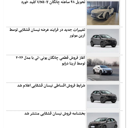
تحویل ۴۸ ساعته چانگان UNI-T کلید خورد
تغییرات جدید در فرایند عرضه نیسان قشقایی توسط
آرین موتور
آغاز فروش قطعی چانگان یونی-تی با مدل ۲۰۲۶
توسط آرینا درایو
شرایط فروش اقساطی نیسان قشقایی اعلام شد
بخشنامه فروش نیسان قشقایی منتشر شد