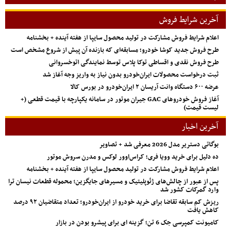
آخرین شرایط فروش
اعلام شرایط فروش مشارکت در تولید محصول سایپا از هفته آینده + بخشنامه
طرح فروش جدید کوشا خودرو؛ مسابقه‌ای که بازنده آن پیش از شروع مشخص است
طرح فروش نقدی و اقساطی توکا پلاس توسط نمایندگی اتوخسروانی
ثبت درخواست محصولات ایران‌خودرو بدون نیاز به واریز وجه آغاز شد
عرضه ۶۰۰ دستگاه وانت آریسان ۲ ایران‌خودرو در بورس کالا
آغاز فروش خودروهای GAC جیران موتور در سامانه یکپارچه با قیمت قطعی (+
لیست قیمت)
آخرین اخبار
بوگاتی دستریر مدل 2026 معرفی شد + تصاویر
ده دلیل برای خرید وویا فری؛ کراس‌اوور لوکس و مدرن سروش موتور
اعلام شرایط فروش مشارکت در تولید محصول سایپا از هفته آینده + بخشنامه
پس از عبور از چالش‌های ژئوپلیتیک و مسیرهای جایگزین؛ محموله قطعات نیسان ترا
وارد گمرکات کشور شد
ریزش کم‌ سابقه تقاضا برای خرید خودرو از ایران‌خودرو؛ تعداد متقاضیان ۹۲ درصد
کاهش یافت
کامیونت کمپرسی جک 6 تن؛ گزینه ای برای پیشرو بودن در بازار