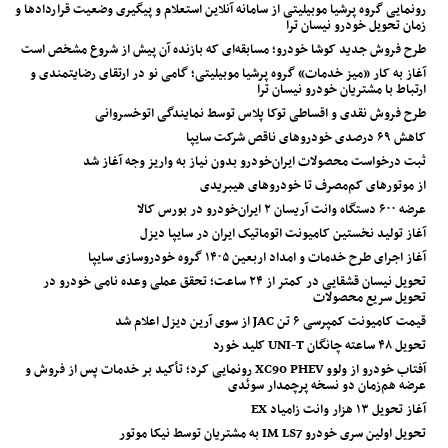
رونمایی گروه پرشیا موبیلیتی از سامانه آنلاین استعلام و پیگیری وضعیت قراردادها و
زمان تحویل خودرو نیسان ترا
طرح فروش جدید کوشا خودرو؛ مسابقه‌ای که بازنده آن پیش از شروع مشخص است
آغاز به کار «میز خدمات» گروه پرشیا موبیلیتی؛ گامی نو در ارتقای رضایتمندی و
ارتباط با مشتریان خودرو نیسان ترا
طرح فروش نقدی و اقساطی توکا پلاس توسط نمایندگی اتوخسروانی
کاهش ۶۹ درصدی خودروهای ناقص شرکت سایپا
ثبت درخواست محصولات ایران‌خودرو بدون نیاز به واریز وجه آغاز شد
از موتورهای کم‌مصرف تا خودروهای هیبریدی
عرضه ۶۰۰ دستگاه وانت آریسان ۲ ایران‌خودرو در بورس کالا
آغاز تولید نخستین کامیونت اتوماتیک ایران در سایپا دیزل
آغاز اجرای طرح خدمات و امداد اربعین ۱۴۰۵ گروه خودروسازی سایپا
تحویل نیسان قشقایی در کمتر از ۲۴ ساعت؛ تحقق عملی وعده نامی خودرو در
تحویل سریع محصولات
قیمت کامیونت کمپرسی ۶ تن JAC از سوی آرین دیزل اعلام شد
تحویل ۴۸ ساعته چانگان UNI-T کلید خورد
آفتاب خودرو از ولوو XC90 PHEV رونمایی کرد؛ تأکید بر خدمات پس از فروش و
عرضه هم‌زمان دو نسخه پرچمدار سوئدی
آغاز تحویل ۱۳ هزار وانت زامیاد EX
تحویل اولین سری خودرو IM LS7 به مشتریان توسط نیکا موتور