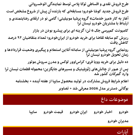
طرح فروش نقدی و اقساطی توکا پلاس توسط نمایندگی اتوخسروانی
طرح فروش جدید کوشا خودرو؛ مسابقه‌ای که بازنده آن پیش از شروع مشخص است
آغاز به کار «میز خدمات» گروه پرشیا موبیلیتی؛ گامی نو در ارتقای رضایتمندی و
ارتباط با مشتریان خودرو نیسان ترا
کامیونت کمپرسی جک 6 تن؛ گزینه ای برای پیشرو بودن در بازار
ریزش کم‌ سابقه تقاضا برای خرید خودرو از ایران‌خودرو؛ تعداد متقاضیان ۹۲ درصد
کاهش یافت
رونمایی گروه پرشیا موبیلیتی از سامانه آنلاین استعلام و پیگیری وضعیت قراردادها و
زمان تحویل خودرو نیسان ترا
ده دلیل برای خرید وویا فری؛ کراس‌اوور لوکس و مدرن سروش موتور
پس از عبور از چالش‌های ژئوپلیتیک و مسیرهای جایگزین؛ محموله قطعات نیسان ترا
وارد گمرکات کشور شد
اعلام شرایط فروش مشارکت در تولید محصول سایپا از هفته آینده + بخشنامه
بوگاتی دستریر مدل 2026 معرفی شد + تصاویر
موضوعات داغ
خودرو
اخبار خودرو
ایران خودرو
قیمت خودرو
سایپا
مدیران خودرو
آپارات