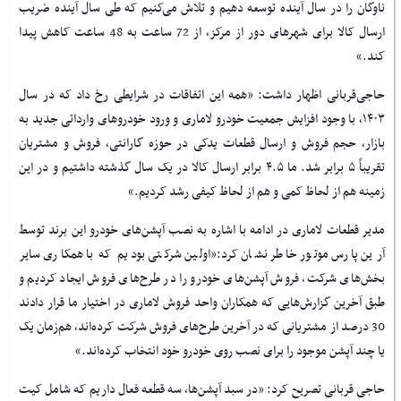
ناوگان را در سال آینده توسعه دهیم و تلاش می‌کنیم که طی سال آینده ضریب
ارسال کالا برای شهرهای دور از مرکز، از 72 ساعت به 48 ساعت کاهش پیدا
کند.»
حاجی‌قربانی اظهار داشت: «همه این اتفاقات در شرایطی رخ داد که در سال
۱۴۰۳، با وجود افزایش جمعیت خودرو لاماری و ورود خودروهای وارداتی جدید به
بازار، حجم فروش و ارسال قطعات یدکی در حوزه گارانتی، فروش و مشتریان
تقریباً ۵ برابر شد. ما ۴.۵ برابر ارسال کالا در یک سال گذشته داشتیم و در این
زمینه هم از لحاظ کمی و هم از لحاظ کیفی رشد کردیم.»
مدیر قطعات لاماری در ادامه با اشاره به نصب آپشن‌های خودرو این برند توسط
آرین پارس موتور خاطر نشان کرد:«اولین شرکتی بودیم که با همکاری سایر
بخش‌های شرکت، فروش آپشن‌های خودرو را در طرح‌های فروش ایجاد کردیم و
طبق آخرین گزارش‌هایی که همکاران واحد فروش لاماری در اختیار ما قرار دادند
30 درصد از مشتریانی که در آخرین طرح‌های فروش شرکت کرده‌اند، هم‌زمان یک
یا چند آپشن موجود را برای نصب روی خودرو خود انتخاب کرده‌اند
.
»
حاجی قربانی تصریح کرد: «در سبد آپشن
ها، سه قطعه فعال داریم که شامل کیت‌