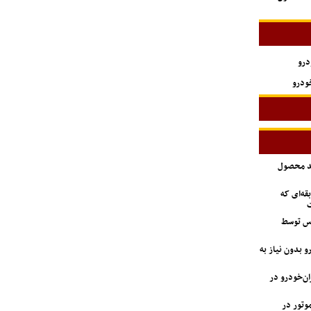
درو
ودرو
ید محصول
ه‌ای که
ت
اس توسط
 بدون نیاز به
دستگاه وانت آریسان ۲ ایران‌خودرو در
 GAC جیران موتور در