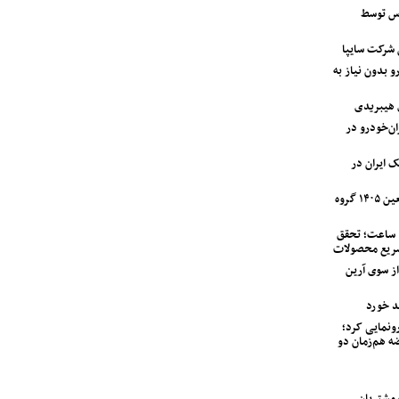
اس توسط
 بدون نیاز به
 هیبریدی
دستگاه وانت آریسان ۲ ایران‌خودرو در
ک ایران در
آغاز اجرای طرح خدمات و امداد اربعین ۱۴۰۵ گروه
تحویل نیسان قشقایی در کمتر از ۲۴ ساعت؛ تحقق
سریع محصولات
مت کامیونت کمپرسی ۶ تن JAC از سوی آرین
اب خودرو از ولوو XC90 PHEV رونمایی کرد؛
ه هم‌زمان دو
لین سری خودرو IM LS7 به مشتریان