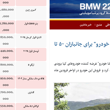
000
1,680,000
کمری چین
,000
8,780,000
بنز C200 فول
خلی
منبع :
خبرماشین
,000
,850,000,
النترا فول کرمان ۲۰۲۵
عرضه پیکاپ جذاب کیا تاسمان توسط "کوشا خودرو" برای جانبازان ۵۰ تا
000
,440,000,
توسان فول ۲۰۲۵
000
شا خودرو" عرضه کننده خودروهای کیا بزودی
,800,000,
تیگو 8
ن محترم ۵۰ تا ۶۹ درصد عرضه خواهد کرد و فروش این خودرو در اواخر فرودین ماه
000
,950,000,
FX دو دف مشکی مدل ۱۴۰۴
000
,700,000,
لاماری
000
,550,000,
لوکانو L7 مشکی