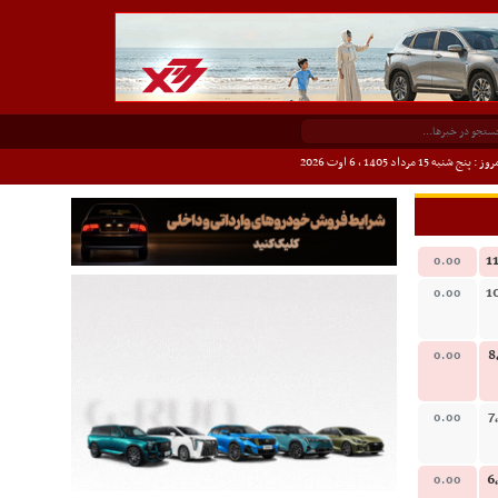
وز : پنج شنبه 15 مرداد 1405 ،
6 اوت 2026
1
0.00
1
0.00
8
0.00
7
0.00
6
0.00