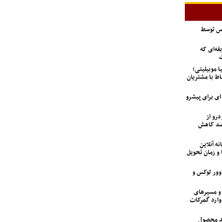
اس توسط
ه‌ای که
ت
ا موبیلیتی؛
اط با مشتریان
6 تن؛ گزینه ای برای پیشرو
درو از
 تعداد متقاضیان ۹۲ درصد کاهش
نه آنلاین
 و زمان تحویل
اوور لوکس و
 و مسیرهای
وارد گمرکات
ید محصول