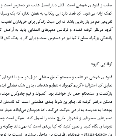
صلب و فنرهای شمشی است. قفل دیفرانسیل عقب در دسترس است و این 
کمک ارائه می‌شود. کیا قصد دارد این پیکاپ به همان اندازه که یک وسیله 
تفریحی هم در بازارهایی باشد که این سبک زندگی برای خریداران اهمیت د
آفرود درنظر گرفته نشده و فرکانس دمپرهای انتخابی باید به آرام
رانندگی بزرگراه سطح ۲ کیا نیز در دسترس است و برای کار با یدک‌ کش قابل تنظیم است.
توانایی آفرود
فنرهای شمشی در عقب و سیستم تعلیق جناغی دوبل در جلو با فنرهای کو
تعلیق کیا استرالیا «گریم گمبولد» تنظیم شده‌اند، بدون شک تعادلی ای
بازگشت و استحکام حمل بار خواهند بود. گمبولد و تیم جادوگران مهندسی 
ممکن درنظر گرفته‌اند. بنابراین شرط بندی مطمئنی است که تاسمان تا
بچه‌ها به مدرسه به نرمی حرکت می‌کند، اما همچنان می‌تواند مجازات 
مسیرهای صخره‌ای و ناهموار خارج جاده را تحمل کند. ممکن است و
هیوندای نگاه کنید و تصور کنید که کیا برندی است که نمی‌داند چگونه و
ون «
Staria-Load
» هیوندای ظرفیت بار داخلی بیشتری نسبت به تویوتا