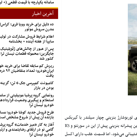
سامانه یکپارچه با قیمت قطعی (+ 
آخرین اخبار
ده دلیل برای خرید وویا فری؛ کراس‌
مدرن سروش موتور
اعلام شرایط فروش مشارکت در تول
سایپا از هفته آینده + بخشنامه
پس از عبور از چالش‌های ژئوپلیتیک
جایگزین؛ محموله قطعات نیسان ترا 
کشور شد
ریزش کم‌ سابقه تقاضا برای خرید خو
ایران‌خودرو؛
یافت
کامیونت کمپرسی جک 
بودن در بازار
رونمایی گروه پرشیا موبیلیتی از ساما
استعلام و پیگیری وضعیت قراردادها
خودرو نیسان ترا
طرح فروش جدید کوشا خودرو؛ مسابق
ینه دیزلی مشهور می‌توان موتور ۲۷۷ اسب بخاری ۲.۵ لیتری توربوشارژ بنزینی چهار سیلندر با گیربکس
بازنده آن پیش از شروع مشخص اس
آغاز به کار «میز خدمات» گروه پرشی
یشرانه بنزینی پیش از این در سورنتو و
K5
گامی نو در ارتقای رضایتمندی و ارتب
شتیبانی می‌شود، اما قسمت عقب دارای اکسل
خودرو نیسان ترا