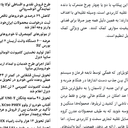
طرح فروش نقدی و اقساطی توکا پل
پیکاپ با دو یا چهار چرخ متحرک با دنده
نمایندگی اتوخسروانی
نقلیه کاربردی است، وسیله نقلیه‌ای با اهداف
کاهش ۶۹ درصدی خودروهای ناقص شرکت سایپا
ارند؛ به همین دلیل همه چیز صرفا برای فضای
ثبت درخواست محصولات ایران‌خودرو
واریز وجه آغاز شد
ش کیفیت سواری کمک کنند. حتی ویژگی کمک
از موتورهای کم‌مصرف تا خودروهای
عرضه ۶۰۰ 
بورس کالا
آغاز تولید نخستین کامیونت اتوماتی
سایپا دیزل
خودروسازی سایپا
یل‌اور که همگی توسط نابغه فرمان و سیستم
عملی وعده نامی خودرو در تحویل 
ده‌آل بین جذب دست اندازها در هنگام ضربه و
قی
او این جنبه از تاسمان را به دقیق‌ترین شکل
دیزل اعلام شد
 حد امکان در هنگام خالی بودن و فقط بردن
تحویل ۴۸ ساعته چانگان UNI-T کلید خورد
ناشی از کشیدن تریلرها، محموله‌ها سنگین و
آفت
تأکید بر خدمات پس از فروش و عرض
سوسه شوید که به طیف محصولات مدرن گروه
نسخه پرچمدار سوئدی
سایل نقلیه تجاری سخت و کاربردی بسازد. اما
آغاز تحویل ۱۳ هزار وانت زامیاد EX
 هایس ارائه می‌دهد، همچنین آنها وانت‌های
تحویل او