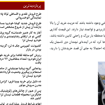
پربازدیدترین
طرح فروش نقدی و اقساطی توکا پل
نمایندگی اتوخسروانی
شی وجود داشته باشد که مزیت خرید آن را بالا
طرح فروش جدید کوشا خودرو؛ مسابق
بازنده آن پیش از شروع مشخص اس
ربردی و توانمند نیاز دارند. این قیمت ‌گذاری
آغاز به کار «میز خدمات» گروه پرشی
با محفظه بار بزرگ و راحتی کابین داشته باشد،
گامی نو در ارتقای رضایتمندی و ارتب
خودرو نیسان ترا
عا کرد که در آینده‌ای نچندان دور تاسمان یک
کامیونت کمپرسی جک 
که احتمالا به جای آن قصد خریدشان را دارید،
بودن در بازار
ریزش کم‌ سابقه تقاضا برای خرید خو
ایران‌خودرو؛
یافت
رونمایی گروه پرشیا موبیلیتی از ساما
استعلام و پیگیری وضعیت قراردادها
خودرو نیسان ترا
ده دلیل برای خرید وویا فری؛ کراس‌
مدرن سروش موتور
پس از عبور از چالش‌های ژئوپلیتیک
جایگزین؛ محموله قطعات نیسان ترا 
کشور شد
اعلام شرایط فروش مشارکت در تول