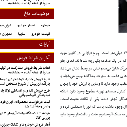
سایپا از هفته آینده + بخشنامه
موضوعات داغ
خودرو
اخبار خودرو
ایران خو
قیمت خودرو
سایپا
مدیران خ
آپارات
تاسمان ۵.۴۱ متر طول دارد. از سوی دیگر فاصله بین دو محور تاسمان ۳۲۷۰ میلی‌متر است. چرم فراوانی در کابین مورد
آخرین شرایط فروش
ه در یک صفحه یکپارچه شده‌اند، نمای جلو
اعلام شرایط فروش مشارکت در تول
بزرگ شارژ بی‌سیم تلفن در وسط نشان می‌دهد
سایپا از هفته آینده + بخشنامه
‌های عقب به صورت جداگانه جمع می‌شوند و
طرح فروش جدید کوشا خودرو؛ مسابق
 وجود دارد تا وسایل با ارزش خود را پنهان
بازنده آن پیش از شروع مشخص اس
طرح فروش نقدی و اقساطی توکا پل
کنترل سیستم تهویه مطبوع وجود دارد. اینکه
نمایندگی اتوخسروانی
ف مصرف‌کنندگان گوش داده، یکی از نکات مثبت است.
ثبت درخواست محصولات ایران‌خودرو
ق وجود داشته باشد که نور را منعکس کرده و
واریز وجه آغاز شد
عرضه ۶۰۰ 
ه سبک آلومینیوم مات و بافت‌دار وجود دارد
بورس کالا
آغاز فروش خودروهای