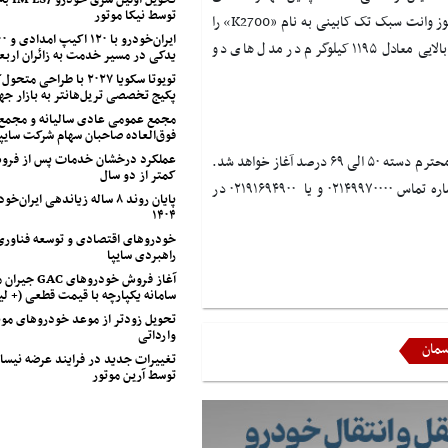
توسط نیکا موتور
نوز وانت سبک تک کابینی به نام «
K2700
» را
در بازار داخلی خود تولید می‌کند. تاسمان در واقع ظرفیت بار بسیار بالایی معادل ۱۱۹۵ کیلوگرم در مدل های دو
یدکی در مسیر خدمت به زائران اربع
تویوتا سکویا ۲۰۲۷ با طراح
پکیج تخصصی تریل‌هانتر به بازار جه
مجمع عمومی عادی سالیانه و مجمع
فوق‌العاده صاحبان سهام شرکت سایپا
عملکرد درخشان خدمات پس از فروش
به زودی عرضه این پیکاپ حرفه‌ای کیا، توسط کوشا خودرو برای جانبازان محترم دسته ۵۰ الی ۶۹ درصد آغاز خواهد شد.
کمتر از دو سال
برای این منظور با مسیرهای ارتباطی کوشا خودرو «ویژه جانبازان» و شماره تماس ۰۲۱۴۹۹۷۰۰۰۰ و یا ۰۲۱۹۱۶۹۴۹۰۰ در
پایان روند ۸ ساله زیاندهی ایران
۱۴۰۴
خودروهای اقتصادی و توسعه فناوری
راهبردی سایپا
آغاز فروش خودروهای
سامانه یکپارچه با قیمت قطعی (+ 
تحویل زودتر از موعد خودروهای مون
وارداتی
سمان
تغییرات جدید در فرایند عرضه نیسا
توسط آرین موتور