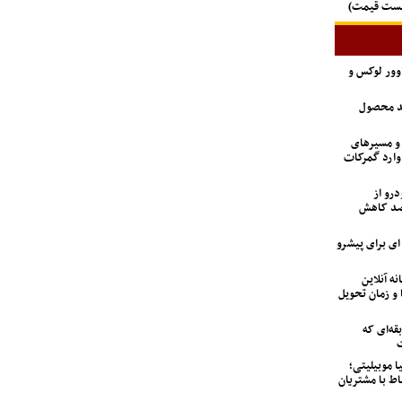
لیست قیمت)
اوور لوکس و
ید محصول
 و مسیرهای
وارد گمرکات
درو از
 تعداد متقاضیان ۹۲ درصد کاهش
6 تن؛ گزینه ای برای پیشرو
نه آنلاین
 و زمان تحویل
ه‌ای که
ت
ا موبیلیتی؛
اط با مشتریان