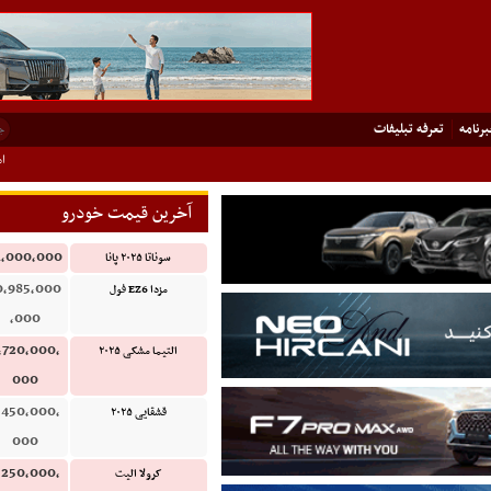
رنامه
تعرفه تبلیفات
امر
ت
را وارد گمرکات کشور شد
 و زمان تحویل خودرو نیسان ترا
تباط با مشتریان خودرو نیسان ترا
آخرین قیمت خودرو
1,000,000
سوناتا ۲۰۲۵ پانا
0,985,000
مزدا EZ6 فول
,000
,720,000,
التیما مشکی ۲۰۲۵
000
,450,000,
قشقایی ۲۰۲۵
000
,250,000,
کرولا الیت