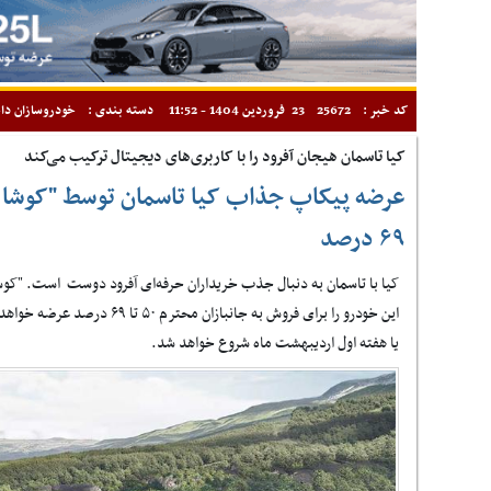
کد خبر :
25672
23 فروردین 1404 - 11:52
دسته بندی :
خودروسازان دا
کیا تاسمان هیجان آفرود را با کاربری‌های دیجیتال ترکیب می‌کند
۶۹ درصد
کیا با تاسمان به دنبال جذب خریداران حرفه‌ای آفرود دوست است. "کو
این خودرو را برای فروش به جانبازا
یا هفته اول اردیبهشت ماه شروع خواهد شد.