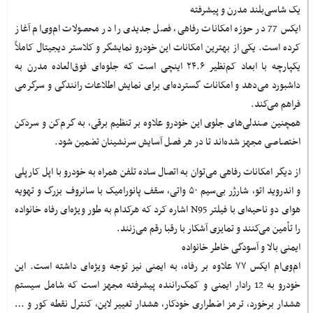
یک شاسی‌بلند مدرن و پیشرفته
ایکس 77 در حوزه امکانات رفاهی، فصل جدیدی را در محصولات ام‌وی‌ام آغاز
کرده است. یکی از بهترین امکانات این خودرو نمایشگر و کلاستر دیجیتال کاملاً
یکپارچه با ابعاد کم‌نظیر ۲۴.۶ اینچی است که جلوه‌ای فوق‌العاده مدرن به
داشبورد می‌دهد و امکانات گسترده‌ای برای نمایش اطلاعات رانندگی و سرگرمی
فراهم می‌کند.
همچنین صندلی‌های جلوی این خودرو علاوه بر تنظیم برقی، به گرم‌کن و سردکن
اختصاصی مجهز شده‌اند تا در هر فصل آسایش سرنشینان تضمین شود.
از دیگر امکانات رفاهی می‌توان به اتصال ساده تلفن همراه به خودرو با اپل کارپلی
و اندروید اتو، شارژر بی‌سیم ۵۰ واتی، سقف پانورامیک با سانروف بزرگ و تهویه
هوای دو ناحیه‌ای با فیلتر N95 اشاره کرد که هرکدام به طور ویژه‌ای رفاه خانواده
را تأمین می‌کنند و تمایزی آشکار با رقبا رقم می‌زنند.
ایمنی بالا و آسودگی خاطر خانواده
ام‌وی‌ام ایکس ۷۷ علاوه بر رفاه، به ایمنی نیز توجه ویژه‌ای داشته است. این
خودرو به 12 رادار ایمنی و کمک‌راننده پیشرفته مجهز است که شامل سیستم
هشدار برخورد، ترمز اضطراری خودکار، هشدار تغییر لاین، کنترل نقطه کور و …