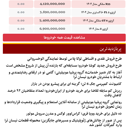
4,120,000,000
X55 مشکی مدل ۱۴۰۴
0.00
3,890,000,000
آریزو 5 FL خاکستری مدل ۱۴۰۴
0.00
5,400,000,000
آریزو 6 GT مشکی مدل ۱۴۰۴
0.00
6,900,000,000
آریزو 8 مدل ۱۴۰۴
0.00
مشاهده قیمت همه خودروها
پربازدیدترین
طرح فروش نقدی و اقساطی توکا پلاس توسط نمایندگی اتوخسروانی
طرح فروش جدید کوشا خودرو؛ مسابقه‌ای که بازنده آن پیش از شروع مشخص است
آغاز به کار «میز خدمات» گروه پرشیا موبیلیتی؛ گامی نو در ارتقای رضایتمندی و
ارتباط با مشتریان خودرو نیسان ترا
کامیونت کمپرسی جک 6 تن؛ گزینه ای برای پیشرو بودن در بازار
ریزش کم‌ سابقه تقاضا برای خرید خودرو از ایران‌خودرو؛ تعداد متقاضیان ۹۲ درصد
کاهش یافت
رونمایی گروه پرشیا موبیلیتی از سامانه آنلاین استعلام و پیگیری وضعیت قراردادها و
زمان تحویل خودرو نیسان ترا
ده دلیل برای خرید وویا فری؛ کراس‌اوور لوکس و مدرن سروش موتور
پس از عبور از چالش‌های ژئوپلیتیک و مسیرهای جایگزین؛ محموله قطعات نیسان ترا
وارد گمرکات کشور شد