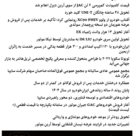
قیمت کامیونت کمپرسی ۶ تن JAC از سوی آرین دیزل اعلام شد
تحویل ۴۸ ساعته چانگان UNI-T کلید خورد
آفتاب خودرو از ولوو XC90 PHEV رونمایی کرد؛ تأکید بر خدمات پس از فروش و
عرضه هم‌زمان دو نسخه پرچمدار سوئدی
آغاز تحویل ۱۳ هزار وانت زامیاد EX
تحویل اولین سری خودرو IM LS7 به مشتریان توسط نیکا موتور
ایران‌خودرو با ۱۲۰ اکیپ امدادی و ۳۰۰ هزار قطعه یدکی در مسیر خدمت به زائران
اربعین
تویوتا سکویا ۲۰۲۷ با طراحی متحول‌کننده و معرفی پکیج تخصصی تریل‌هانتر به بازار
جهانی می‌آید
مجمع عمومی عادی سالیانه و مجمع عمومی فوق‌العاده صاحبان سهام شرکت سایپا
برگزار شد
عملکرد درخشان خدمات پس از فروش لوکانو در کمتر از دو سال
پایان روند ۸ ساله زیاندهی ایران‌خودرو در سال ۱۴۰۴
خودروهای اقتصادی و توسعه فناوری، دو محور راهبردی سایپا
آغاز فروش خودروهای GAC جیران موتور در سامانه یکپارچه با قیمت قطعی (+
لیست قیمت)
تحویل زودتر از موعد خودروهای مونتاژی و وارداتی
تغییرات جدید در فرایند عرضه نیسان قشقایی توسط آرین موتور