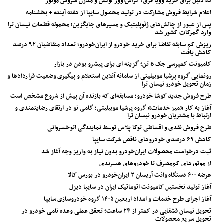
ده دلیل برای خرید وویا فری؛ کراس‌اوور لوکس و مدرن سروش موتور
اعلام شرایط فروش مشارکت در تولید محصول سایپا از هفته آینده + بخشنامه
پس از عبور از چالش‌های ژئوپلیتیک و مسیرهای جایگزین؛ محموله قطعات نیسان ترا
وارد گمرکات کشور شد
ریزش کم‌ سابقه تقاضا برای خرید خودرو از ایران‌خودرو؛ تعداد متقاضیان ۹۲ درصد
کاهش یافت
کامیونت کمپرسی جک 6 تن؛ گزینه ای برای پیشرو بودن در بازار
رونمایی گروه پرشیا موبیلیتی از سامانه آنلاین استعلام و پیگیری وضعیت قراردادها و
زمان تحویل خودرو نیسان ترا
طرح فروش جدید کوشا خودرو؛ مسابقه‌ای که بازنده آن پیش از شروع مشخص است
آغاز به کار «میز خدمات» گروه پرشیا موبیلیتی؛ گامی نو در ارتقای رضایتمندی و
ارتباط با مشتریان خودرو نیسان ترا
طرح فروش نقدی و اقساطی توکا پلاس توسط نمایندگی اتوخسروانی
کاهش ۶۹ درصدی خودروهای ناقص شرکت سایپا
ثبت درخواست محصولات ایران‌خودرو بدون نیاز به واریز وجه آغاز شد
از موتورهای کم‌مصرف تا خودروهای هیبریدی
عرضه ۶۰۰ دستگاه وانت آریسان ۲ ایران‌خودرو در بورس کالا
آغاز تولید نخستین کامیونت اتوماتیک ایران در سایپا دیزل
آغاز اجرای طرح خدمات و امداد اربعین ۱۴۰۵ گروه خودروسازی سایپا
تحویل نیسان قشقایی در کمتر از ۲۴ ساعت؛ تحقق عملی وعده نامی خودرو در
تحویل سریع محصولات