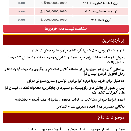
3,890,000,000
آریزو 5 FL خاکستری مدل ۱۴۰۴
0.00
5,400,000,000
آریزو 6 GT مشکی مدل ۱۴۰۴
0.00
6,900,000,000
آریزو 8 مدل ۱۴۰۴
0.00
مشاهده قیمت همه خودروها
پربازدیدترین
کامیونت کمپرسی جک 6 تن؛ گزینه ای برای پیشرو بودن در بازار
ریزش کم‌ سابقه تقاضا برای خرید خودرو از ایران‌خودرو؛ تعداد متقاضیان ۹۲ درصد
کاهش یافت
رونمایی گروه پرشیا موبیلیتی از سامانه آنلاین استعلام و پیگیری وضعیت قراردادها و
زمان تحویل خودرو نیسان ترا
ده دلیل برای خرید وویا فری؛ کراس‌اوور لوکس و مدرن سروش موتور
پس از عبور از چالش‌های ژئوپلیتیک و مسیرهای جایگزین؛ محموله قطعات نیسان ترا
وارد گمرکات کشور شد
اعلام شرایط فروش مشارکت در تولید محصول سایپا از هفته آینده + بخشنامه
بوگاتی دستریر مدل 2026 معرفی شد + تصاویر
موضوعات داغ
خودرو
اخبار خودرو
ایران خودرو
قیمت خودرو
سایپا