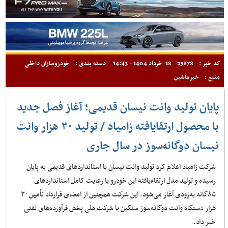
کد خبر :
25878
18 خرداد 1404 - 14:43
دسته بندی :
خودروسازان داخلی
منبع :
خبرماشین
پایان تولید وانت نیسان قدیمی؛ آغاز فصل جدید
با محصول ارتقایافته زامیاد / تولید ۳۰ هزار وانت
نیسان دوگانه‌سوز در سال جاری
شرکت زامیاد اعلام کرد تولید وانت نیسان با استانداردهای قدیمی به پایان
رسیده و تولید مدل ارتقاءیافته این خودرو با رعایت کامل استانداردهای
۸۵گانه به‌زودی آغاز می‌شود. این شرکت همچنین از امضای قرارداد تأمین ۳۰
هزار دستگاه وانت دوگانه‌سوز سنگین با شرکت ملی پخش فرآورده‌های نفتی
خبر داد.