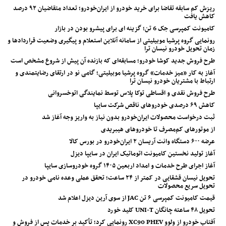
ریزش کم‌ سابقه تقاضا برای خرید خودرو از ایران‌خودرو؛ تعداد متقاضیان ۹۲ درصد
کاهش یافت
کامیونت کمپرسی جک 6 تن؛ گزینه ای برای پیشرو بودن در بازار
رونمایی گروه پرشیا موبیلیتی از سامانه آنلاین استعلام و پیگیری وضعیت قراردادها و
زمان تحویل خودرو نیسان ترا
طرح فروش جدید کوشا خودرو؛ مسابقه‌ای که بازنده آن پیش از شروع مشخص است
آغاز به کار «میز خدمات» گروه پرشیا موبیلیتی؛ گامی نو در ارتقای رضایتمندی و
ارتباط با مشتریان خودرو نیسان ترا
طرح فروش نقدی و اقساطی توکا پلاس توسط نمایندگی اتوخسروانی
کاهش ۶۹ درصدی خودروهای ناقص شرکت سایپا
ثبت درخواست محصولات ایران‌خودرو بدون نیاز به واریز وجه آغاز شد
از موتورهای کم‌مصرف تا خودروهای هیبریدی
عرضه ۶۰۰ دستگاه وانت آریسان ۲ ایران‌خودرو در بورس کالا
آغاز تولید نخستین کامیونت اتوماتیک ایران در سایپا دیزل
آغاز اجرای طرح خدمات و امداد اربعین ۱۴۰۵ گروه خودروسازی سایپا
تحویل نیسان قشقایی در کمتر از ۲۴ ساعت؛ تحقق عملی وعده نامی خودرو در
تحویل سریع محصولات
قیمت کامیونت کمپرسی ۶ تن JAC از سوی آرین دیزل اعلام شد
تحویل ۴۸ ساعته چانگان UNI-T کلید خورد
آفتاب خودرو از ولوو XC90 PHEV رونمایی کرد؛ تأکید بر خدمات پس از فروش و