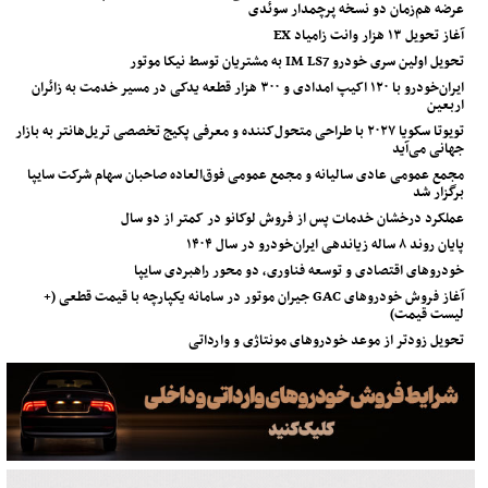
عرضه هم‌زمان دو نسخه پرچمدار سوئدی
آغاز تحویل ۱۳ هزار وانت زامیاد EX
تحویل اولین سری خودرو IM LS7 به مشتریان توسط نیکا موتور
ایران‌خودرو با ۱۲۰ اکیپ امدادی و ۳۰۰ هزار قطعه یدکی در مسیر خدمت به زائران
اربعین
تویوتا سکویا ۲۰۲۷ با طراحی متحول‌کننده و معرفی پکیج تخصصی تریل‌هانتر به بازار
جهانی می‌آید
مجمع عمومی عادی سالیانه و مجمع عمومی فوق‌العاده صاحبان سهام شرکت سایپا
برگزار شد
عملکرد درخشان خدمات پس از فروش لوکانو در کمتر از دو سال
پایان روند ۸ ساله زیاندهی ایران‌خودرو در سال ۱۴۰۴
خودروهای اقتصادی و توسعه فناوری، دو محور راهبردی سایپا
آغاز فروش خودروهای GAC جیران موتور در سامانه یکپارچه با قیمت قطعی (+
لیست قیمت)
تحویل زودتر از موعد خودروهای مونتاژی و وارداتی