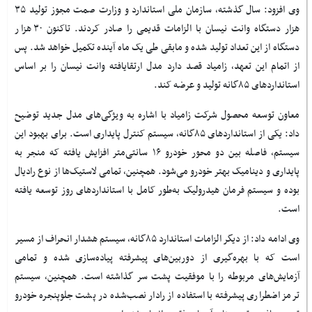
وی افزود: سال گذشته، سازمان ملی استاندارد و وزارت صمت مجوز تولید ۳۵
هزار دستگاه وانت نیسان با الزامات قدیمی را صادر کردند. تاکنون ۳۰ هزار
دستگاه از این تعداد تولید شده و مابقی طی یک ماه آینده تکمیل خواهد شد. پس
از اتمام این تعهد، زامیاد قصد دارد مدل ارتقایافته وانت نیسان را بر اساس
استانداردهای ۸۵گانه تولید و عرضه کند.
معاون توسعه محصول شرکت زامیاد با اشاره به ویژگی‌های مدل جدید توضیح
داد: یکی از استانداردهای ۸۵گانه، سیستم کنترل پایداری است. برای بهبود این
سیستم، فاصله بین دو محور خودرو ۱۶ سانتی‌متر افزایش یافته که منجر به
پایداری و دینامیک بهتر خودرو می‌شود. همچنین، تمامی لاستیک‌ها از نوع رادیال
بوده و سیستم فرمان هیدرولیک به‌طور کامل با استانداردهای روز توسعه یافته
است.
وی ادامه داد: از دیگر الزامات استاندارد ۸۵گانه، سیستم هشدار انحراف از مسیر
است که با بهره‌گیری از دوربین‌های پیشرفته پیاده‌سازی شده و تمامی
آزمایش‌های مربوطه را با موفقیت پشت سر گذاشته است. همچنین، سیستم
ترمز اضطراری پیشرفته با استفاده از رادار نصب‌شده در پشت جلوپنجره خودرو