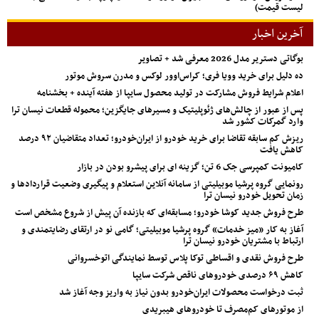
لیست قیمت)
آخرین اخبار
بوگاتی دستریر مدل 2026 معرفی شد + تصاویر
ده دلیل برای خرید وویا فری؛ کراس‌اوور لوکس و مدرن سروش موتور
اعلام شرایط فروش مشارکت در تولید محصول سایپا از هفته آینده + بخشنامه
پس از عبور از چالش‌های ژئوپلیتیک و مسیرهای جایگزین؛ محموله قطعات نیسان ترا
وارد گمرکات کشور شد
ریزش کم‌ سابقه تقاضا برای خرید خودرو از ایران‌خودرو؛ تعداد متقاضیان ۹۲ درصد
کاهش یافت
کامیونت کمپرسی جک 6 تن؛ گزینه ای برای پیشرو بودن در بازار
رونمایی گروه پرشیا موبیلیتی از سامانه آنلاین استعلام و پیگیری وضعیت قراردادها و
زمان تحویل خودرو نیسان ترا
طرح فروش جدید کوشا خودرو؛ مسابقه‌ای که بازنده آن پیش از شروع مشخص است
آغاز به کار «میز خدمات» گروه پرشیا موبیلیتی؛ گامی نو در ارتقای رضایتمندی و
ارتباط با مشتریان خودرو نیسان ترا
طرح فروش نقدی و اقساطی توکا پلاس توسط نمایندگی اتوخسروانی
کاهش ۶۹ درصدی خودروهای ناقص شرکت سایپا
ثبت درخواست محصولات ایران‌خودرو بدون نیاز به واریز وجه آغاز شد
از موتورهای کم‌مصرف تا خودروهای هیبریدی