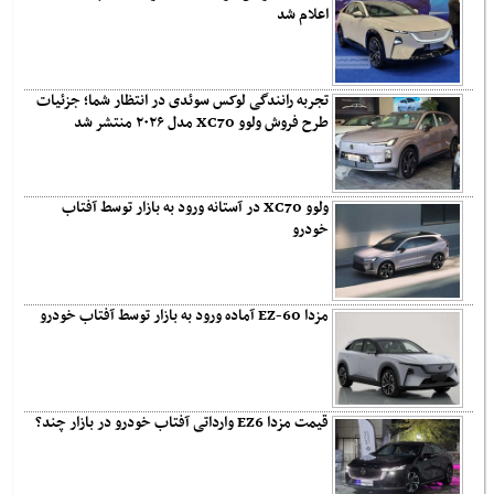
اعلام شد
تجربه رانندگی لوکس سوئدی در انتظار شما؛ جزئیات
طرح فروش ولوو XC70 مدل ۲۰۲۶ منتشر شد
ولوو XC70 در آستانه ورود به بازار توسط آفتاب
خودرو
مزدا EZ-60 آماده ورود به بازار توسط آفتاب خودرو
قیمت مزدا EZ6 وارداتی آفتاب خودرو در بازار چند؟