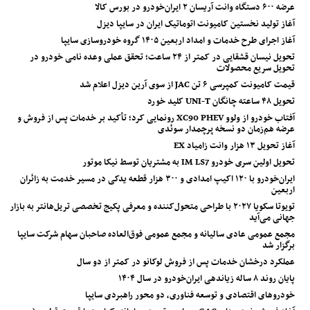
عرضه ۶۰۰ دستگاه وانت آریسان ۲ ایران‌خودرو در بورس کالا
آغاز تولید نخستین کامیونت اتوماتیک ایران در سایپا دیزل
آغاز اجرای طرح خدمات و امداد اربعین ۱۴۰۵ گروه خودروسازی سایپا
تحویل نیسان قشقایی در کمتر از ۲۴ ساعت؛ تحقق عملی وعده نامی خودرو در
تحویل سریع محصولات
قیمت کامیونت کمپرسی ۶ تن JAC از سوی آرین دیزل اعلام شد
تحویل ۴۸ ساعته چانگان UNI-T کلید خورد
آفتاب خودرو از ولوو XC90 PHEV رونمایی کرد؛ تأکید بر خدمات پس از فروش و
عرضه هم‌زمان دو نسخه پرچمدار سوئدی
آغاز تحویل ۱۳ هزار وانت زامیاد EX
تحویل اولین سری خودرو IM LS7 به مشتریان توسط نیکا موتور
ایران‌خودرو با ۱۲۰ اکیپ امدادی و ۳۰۰ هزار قطعه یدکی در مسیر خدمت به زائران
اربعین
تویوتا سکویا ۲۰۲۷ با طراحی متحول‌کننده و معرفی پکیج تخصصی تریل‌هانتر به بازار
جهانی می‌آید
مجمع عمومی عادی سالیانه و مجمع عمومی فوق‌العاده صاحبان سهام شرکت سایپا
برگزار شد
عملکرد درخشان خدمات پس از فروش لوکانو در کمتر از دو سال
پایان روند ۸ ساله زیاندهی ایران‌خودرو در سال ۱۴۰۴
خودروهای اقتصادی و توسعه فناوری، دو محور راهبردی سایپا