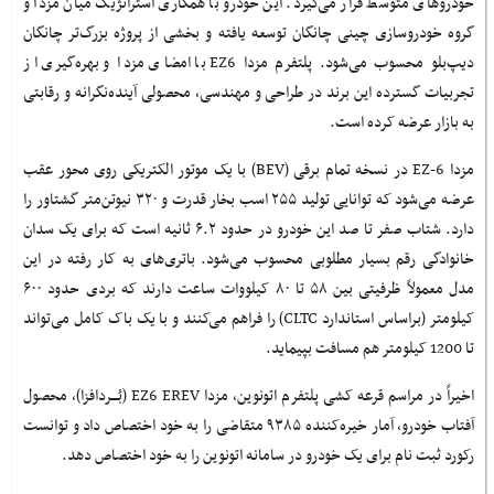
خودروهای متوسط قرار می‌گیرد. این خودرو با همکاری استراتژیک میان مزدا و
گروه خودروسازی چینی چانگان توسعه یافته و بخشی از پروژه بزرگ‌تر چانگان
دیپ‌بلو محسوب می‌شود. پلتفرم مزدا
EZ6
با امضای مزدا و بهره‌گیری از
تجربیات گسترده این برند در طراحی و مهندسی، محصولی آینده‌نگرانه و رقابتی
به بازار عرضه کرده است.
مزدا
EZ-6
در نسخه تمام برقی (
BEV
) با یک موتور الکتریکی روی محور عقب
عرضه می‌شود که توانایی تولید ۲۵۵ اسب بخار قدرت و ۳۲۰ نیوتن‌متر گشتاور را
دارد. شتاب صفر تا صد این خودرو در حدود ۶.۲ ثانیه است که برای یک سدان
خانوادگی رقم بسیار مطلوبی محسوب می‌شود. باتری‌های به کار رفته در این
مدل معمولاً ظرفیتی بین ۵۸ تا ۸۰ کیلووات ساعت دارند که بردی حدود ۶۰۰
کیلومتر (براساس استاندارد
CLTC
) را فراهم می‌کنند و با یک باک کامل می‌تواند
تا 1200 کیلومتر هم مسافت بپیماید.
اخیراً در مراسم قرعه کشی پلتفرم اتونوین، مزدا
EZ6 EREV
(بُـــردافزا)، محصول
آفتاب خودرو، آمار خیره‌کننده ۹۳۸۵ متقاضی را به خود اختصاص داد و توانست
رکورد ثبت نام برای یک خودرو در سامانه اتونوین را به خود اختصاص دهد.