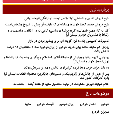
پربازدیدترین
طرح فروش نقدی و اقساطی توکا پلاس توسط نمایندگی اتوخسروانی
طرح فروش جدید کوشا خودرو؛ مسابقه‌ای که بازنده آن پیش از شروع مشخص است
آغاز به کار «میز خدمات» گروه پرشیا موبیلیتی؛ گامی نو در ارتقای رضایتمندی و
ارتباط با مشتریان خودرو نیسان ترا
کامیونت کمپرسی جک 6 تن؛ گزینه ای برای پیشرو بودن در بازار
ریزش کم‌ سابقه تقاضا برای خرید خودرو از ایران‌خودرو؛ تعداد متقاضیان ۹۲ درصد
کاهش یافت
رونمایی گروه پرشیا موبیلیتی از سامانه آنلاین استعلام و پیگیری وضعیت قراردادها و
زمان تحویل خودرو نیسان ترا
ده دلیل برای خرید وویا فری؛ کراس‌اوور لوکس و مدرن سروش موتور
پس از عبور از چالش‌های ژئوپلیتیک و مسیرهای جایگزین؛ محموله قطعات نیسان ترا
وارد گمرکات کشور شد
اعلام شرایط فروش مشارکت در تولید محصول سایپا از هفته آینده + بخشنامه
موضوعات داغ
خودرو
اخبار خودرو
ایران خودرو
قیمت خودرو
سایپا
مدیران خودرو