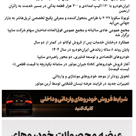
ایران‌خودرو با ۱۲۰ اکیپ امدادی و ۳۰۰ هزار قطعه یدکی در مسیر خدمت به زائران
اربعین
تویوتا سکویا ۲۰۲۷ با طراحی متحول‌کننده و معرفی پکیج تخصصی تریل‌هانتر به بازار
جهانی می‌آید
مجمع عمومی عادی سالیانه و مجمع عمومی فوق‌العاده صاحبان سهام شرکت سایپا
برگزار شد
عملکرد درخشان خدمات پس از فروش لوکانو در کمتر از دو سال
پایان روند ۸ ساله زیاندهی ایران‌خودرو در سال ۱۴۰۴
خودروهای اقتصادی و توسعه فناوری، دو محور راهبردی سایپا
آغاز فروش خودروهای GAC جیران موتور در سامانه یکپارچه با قیمت قطعی (+
لیست قیمت)
تحویل زودتر از موعد خودروهای مونتاژی و وارداتی
تغییرات جدید در فرایند عرضه نیسان قشقایی توسط آرین موتور