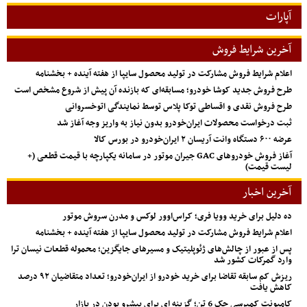
آپارات
آخرین شرایط فروش
اعلام شرایط فروش مشارکت در تولید محصول سایپا از هفته آینده + بخشنامه
طرح فروش جدید کوشا خودرو؛ مسابقه‌ای که بازنده آن پیش از شروع مشخص است
طرح فروش نقدی و اقساطی توکا پلاس توسط نمایندگی اتوخسروانی
ثبت درخواست محصولات ایران‌خودرو بدون نیاز به واریز وجه آغاز شد
عرضه ۶۰۰ دستگاه وانت آریسان ۲ ایران‌خودرو در بورس کالا
آغاز فروش خودروهای GAC جیران موتور در سامانه یکپارچه با قیمت قطعی (+
لیست قیمت)
آخرین اخبار
ده دلیل برای خرید وویا فری؛ کراس‌اوور لوکس و مدرن سروش موتور
اعلام شرایط فروش مشارکت در تولید محصول سایپا از هفته آینده + بخشنامه
پس از عبور از چالش‌های ژئوپلیتیک و مسیرهای جایگزین؛ محموله قطعات نیسان ترا
وارد گمرکات کشور شد
ریزش کم‌ سابقه تقاضا برای خرید خودرو از ایران‌خودرو؛ تعداد متقاضیان ۹۲ درصد
کاهش یافت
کامیونت کمپرسی جک 6 تن؛ گزینه ای برای پیشرو بودن در بازار