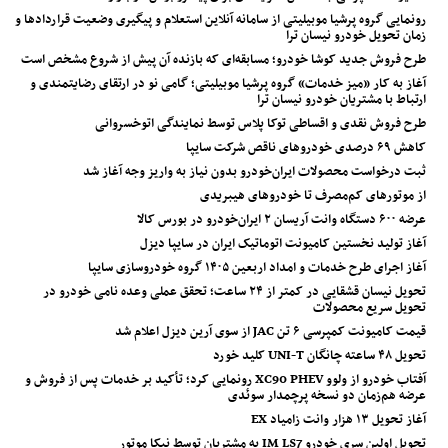
رونمایی گروه پرشیا موبیلیتی از سامانه آنلاین استعلام و پیگیری وضعیت قراردادها و
زمان تحویل خودرو نیسان ترا
طرح فروش جدید کوشا خودرو؛ مسابقه‌ای که بازنده آن پیش از شروع مشخص است
آغاز به کار «میز خدمات» گروه پرشیا موبیلیتی؛ گامی نو در ارتقای رضایتمندی و
ارتباط با مشتریان خودرو نیسان ترا
طرح فروش نقدی و اقساطی توکا پلاس توسط نمایندگی اتوخسروانی
کاهش ۶۹ درصدی خودروهای ناقص شرکت سایپا
ثبت درخواست محصولات ایران‌خودرو بدون نیاز به واریز وجه آغاز شد
از موتورهای کم‌مصرف تا خودروهای هیبریدی
عرضه ۶۰۰ دستگاه وانت آریسان ۲ ایران‌خودرو در بورس کالا
آغاز تولید نخستین کامیونت اتوماتیک ایران در سایپا دیزل
آغاز اجرای طرح خدمات و امداد اربعین ۱۴۰۵ گروه خودروسازی سایپا
تحویل نیسان قشقایی در کمتر از ۲۴ ساعت؛ تحقق عملی وعده نامی خودرو در
تحویل سریع محصولات
قیمت کامیونت کمپرسی ۶ تن JAC از سوی آرین دیزل اعلام شد
تحویل ۴۸ ساعته چانگان UNI-T کلید خورد
آفتاب خودرو از ولوو XC90 PHEV رونمایی کرد؛ تأکید بر خدمات پس از فروش و
عرضه هم‌زمان دو نسخه پرچمدار سوئدی
آغاز تحویل ۱۳ هزار وانت زامیاد EX
تحویل اولین سری خودرو IM LS7 به مشتریان توسط نیکا موتور