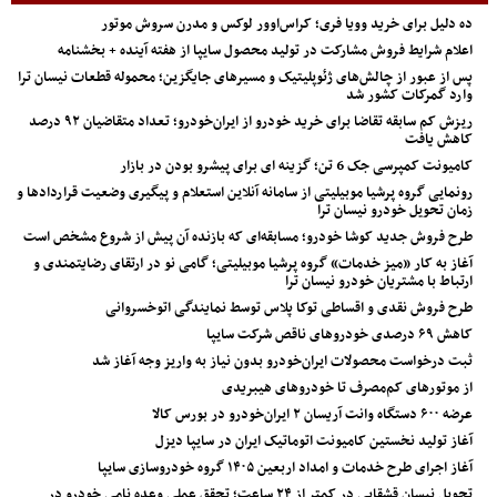
ده دلیل برای خرید وویا فری؛ کراس‌اوور لوکس و مدرن سروش موتور
اعلام شرایط فروش مشارکت در تولید محصول سایپا از هفته آینده + بخشنامه
پس از عبور از چالش‌های ژئوپلیتیک و مسیرهای جایگزین؛ محموله قطعات نیسان ترا
وارد گمرکات کشور شد
ریزش کم‌ سابقه تقاضا برای خرید خودرو از ایران‌خودرو؛ تعداد متقاضیان ۹۲ درصد
کاهش یافت
کامیونت کمپرسی جک 6 تن؛ گزینه ای برای پیشرو بودن در بازار
رونمایی گروه پرشیا موبیلیتی از سامانه آنلاین استعلام و پیگیری وضعیت قراردادها و
زمان تحویل خودرو نیسان ترا
طرح فروش جدید کوشا خودرو؛ مسابقه‌ای که بازنده آن پیش از شروع مشخص است
آغاز به کار «میز خدمات» گروه پرشیا موبیلیتی؛ گامی نو در ارتقای رضایتمندی و
ارتباط با مشتریان خودرو نیسان ترا
طرح فروش نقدی و اقساطی توکا پلاس توسط نمایندگی اتوخسروانی
کاهش ۶۹ درصدی خودروهای ناقص شرکت سایپا
ثبت درخواست محصولات ایران‌خودرو بدون نیاز به واریز وجه آغاز شد
از موتورهای کم‌مصرف تا خودروهای هیبریدی
عرضه ۶۰۰ دستگاه وانت آریسان ۲ ایران‌خودرو در بورس کالا
آغاز تولید نخستین کامیونت اتوماتیک ایران در سایپا دیزل
آغاز اجرای طرح خدمات و امداد اربعین ۱۴۰۵ گروه خودروسازی سایپا
تحویل نیسان قشقایی در کمتر از ۲۴ ساعت؛ تحقق عملی وعده نامی خودرو در