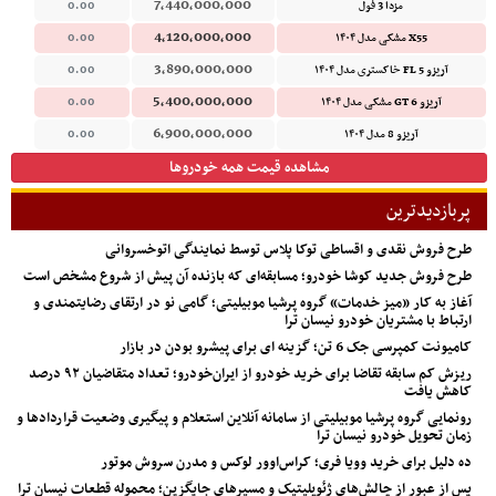
7,440,000,000
مزدا 3 فول
0.00
4,120,000,000
X55 مشکی مدل ۱۴۰۴
0.00
3,890,000,000
آریزو 5 FL خاکستری مدل ۱۴۰۴
0.00
5,400,000,000
آریزو 6 GT مشکی مدل ۱۴۰۴
0.00
6,900,000,000
آریزو 8 مدل ۱۴۰۴
0.00
مشاهده قیمت همه خودروها
پربازدیدترین
طرح فروش نقدی و اقساطی توکا پلاس توسط نمایندگی اتوخسروانی
طرح فروش جدید کوشا خودرو؛ مسابقه‌ای که بازنده آن پیش از شروع مشخص است
آغاز به کار «میز خدمات» گروه پرشیا موبیلیتی؛ گامی نو در ارتقای رضایتمندی و
ارتباط با مشتریان خودرو نیسان ترا
کامیونت کمپرسی جک 6 تن؛ گزینه ای برای پیشرو بودن در بازار
ریزش کم‌ سابقه تقاضا برای خرید خودرو از ایران‌خودرو؛ تعداد متقاضیان ۹۲ درصد
کاهش یافت
رونمایی گروه پرشیا موبیلیتی از سامانه آنلاین استعلام و پیگیری وضعیت قراردادها و
زمان تحویل خودرو نیسان ترا
ده دلیل برای خرید وویا فری؛ کراس‌اوور لوکس و مدرن سروش موتور
پس از عبور از چالش‌های ژئوپلیتیک و مسیرهای جایگزین؛ محموله قطعات نیسان ترا