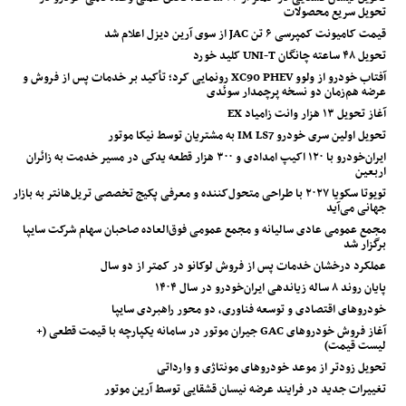
تحویل سریع محصولات
قیمت کامیونت کمپرسی ۶ تن JAC از سوی آرین دیزل اعلام شد
تحویل ۴۸ ساعته چانگان UNI-T کلید خورد
آفتاب خودرو از ولوو XC90 PHEV رونمایی کرد؛ تأکید بر خدمات پس از فروش و
عرضه هم‌زمان دو نسخه پرچمدار سوئدی
آغاز تحویل ۱۳ هزار وانت زامیاد EX
تحویل اولین سری خودرو IM LS7 به مشتریان توسط نیکا موتور
ایران‌خودرو با ۱۲۰ اکیپ امدادی و ۳۰۰ هزار قطعه یدکی در مسیر خدمت به زائران
اربعین
تویوتا سکویا ۲۰۲۷ با طراحی متحول‌کننده و معرفی پکیج تخصصی تریل‌هانتر به بازار
جهانی می‌آید
مجمع عمومی عادی سالیانه و مجمع عمومی فوق‌العاده صاحبان سهام شرکت سایپا
برگزار شد
عملکرد درخشان خدمات پس از فروش لوکانو در کمتر از دو سال
پایان روند ۸ ساله زیاندهی ایران‌خودرو در سال ۱۴۰۴
خودروهای اقتصادی و توسعه فناوری، دو محور راهبردی سایپا
آغاز فروش خودروهای GAC جیران موتور در سامانه یکپارچه با قیمت قطعی (+
لیست قیمت)
تحویل زودتر از موعد خودروهای مونتاژی و وارداتی
تغییرات جدید در فرایند عرضه نیسان قشقایی توسط آرین موتور