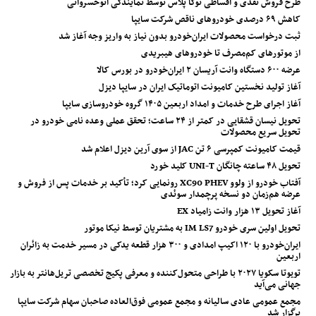
طرح فروش نقدی و اقساطی توکا پلاس توسط نمایندگی اتوخسروانی
کاهش ۶۹ درصدی خودروهای ناقص شرکت سایپا
ثبت درخواست محصولات ایران‌خودرو بدون نیاز به واریز وجه آغاز شد
از موتورهای کم‌مصرف تا خودروهای هیبریدی
عرضه ۶۰۰ دستگاه وانت آریسان ۲ ایران‌خودرو در بورس کالا
آغاز تولید نخستین کامیونت اتوماتیک ایران در سایپا دیزل
آغاز اجرای طرح خدمات و امداد اربعین ۱۴۰۵ گروه خودروسازی سایپا
تحویل نیسان قشقایی در کمتر از ۲۴ ساعت؛ تحقق عملی وعده نامی خودرو در
تحویل سریع محصولات
قیمت کامیونت کمپرسی ۶ تن JAC از سوی آرین دیزل اعلام شد
تحویل ۴۸ ساعته چانگان UNI-T کلید خورد
آفتاب خودرو از ولوو XC90 PHEV رونمایی کرد؛ تأکید بر خدمات پس از فروش و
عرضه هم‌زمان دو نسخه پرچمدار سوئدی
آغاز تحویل ۱۳ هزار وانت زامیاد EX
تحویل اولین سری خودرو IM LS7 به مشتریان توسط نیکا موتور
ایران‌خودرو با ۱۲۰ اکیپ امدادی و ۳۰۰ هزار قطعه یدکی در مسیر خدمت به زائران
اربعین
تویوتا سکویا ۲۰۲۷ با طراحی متحول‌کننده و معرفی پکیج تخصصی تریل‌هانتر به بازار
جهانی می‌آید
مجمع عمومی عادی سالیانه و مجمع عمومی فوق‌العاده صاحبان سهام شرکت سایپا
برگزار شد