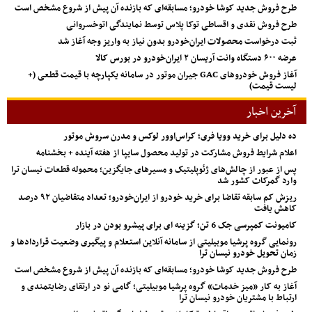
طرح فروش جدید کوشا خودرو؛ مسابقه‌ای که بازنده آن پیش از شروع مشخص است
طرح فروش نقدی و اقساطی توکا پلاس توسط نمایندگی اتوخسروانی
ثبت درخواست محصولات ایران‌خودرو بدون نیاز به واریز وجه آغاز شد
عرضه ۶۰۰ دستگاه وانت آریسان ۲ ایران‌خودرو در بورس کالا
آغاز فروش خودروهای GAC جیران موتور در سامانه یکپارچه با قیمت قطعی (+
لیست قیمت)
آخرین اخبار
ده دلیل برای خرید وویا فری؛ کراس‌اوور لوکس و مدرن سروش موتور
اعلام شرایط فروش مشارکت در تولید محصول سایپا از هفته آینده + بخشنامه
پس از عبور از چالش‌های ژئوپلیتیک و مسیرهای جایگزین؛ محموله قطعات نیسان ترا
وارد گمرکات کشور شد
ریزش کم‌ سابقه تقاضا برای خرید خودرو از ایران‌خودرو؛ تعداد متقاضیان ۹۲ درصد
کاهش یافت
کامیونت کمپرسی جک 6 تن؛ گزینه ای برای پیشرو بودن در بازار
رونمایی گروه پرشیا موبیلیتی از سامانه آنلاین استعلام و پیگیری وضعیت قراردادها و
زمان تحویل خودرو نیسان ترا
طرح فروش جدید کوشا خودرو؛ مسابقه‌ای که بازنده آن پیش از شروع مشخص است
آغاز به کار «میز خدمات» گروه پرشیا موبیلیتی؛ گامی نو در ارتقای رضایتمندی و
ارتباط با مشتریان خودرو نیسان ترا