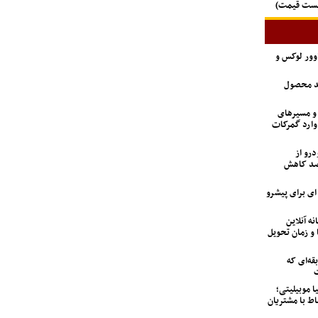
لیست قیمت)
اوور لوکس و
ید محصول
 و مسیرهای
وارد گمرکات
درو از
 تعداد متقاضیان ۹۲ درصد کاهش
6 تن؛ گزینه ای برای پیشرو
نه آنلاین
 و زمان تحویل
ه‌ای که
ت
ا موبیلیتی؛
اط با مشتریان