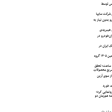
اس توسط
 بدون نیاز به
 هیبریدی
دستگاه وانت آریسان ۲ ایران‌خودرو در
ک ایران در
آغاز اجرای طرح خدمات و امداد اربعین ۱۴۰۵ گروه
تحویل نیسان قشقایی در کمتر از ۲۴ ساعت؛ تحقق
سریع محصولات
مت کامیونت کمپرسی ۶ تن JAC از سوی آرین
اب خودرو از ولوو XC90 PHEV رونمایی کرد؛
ه هم‌زمان دو
لین سری خودرو IM LS7 به مشتریان