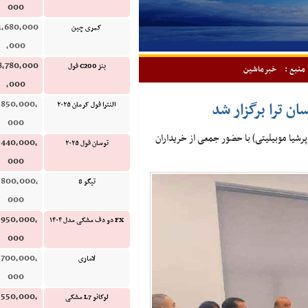
000
1,680,000
کمری چین
,000
8,780,000
بنز C200 فول
منبع :
خبرماشین
,000
,850,000,
ن ترا برگزار شد
النترا فول کرمان ۲۰۲۵
000
رشیا موبیلیتی) با حضور جمعی از خریداران
,440,000,
توسان فول ۲۰۲۵
000
,800,000,
تیگو 8
000
,950,000,
FX دو دف مشکی مدل ۱۴۰۴
000
,700,000,
لاماری
000
,550,000,
لوکانو L7 مشکی