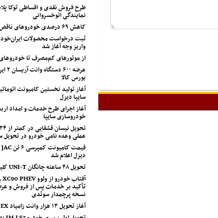
طرح فروش نقدی و اقساطی توکا پل
نمایندگی اتوخسروانی
کاهش ۶۹ درصدی خودروهای ناقص شرکت سایپا
ثبت درخواست محصولات ایران‌خودرو
واریز وجه آغاز شد
از موتورهای کم‌مصرف تا خودروهای
عرضه ۶۰۰ 
بورس کالا
آغاز تولید نخستین کامیونت اتوماتی
سایپا دیزل
خودروسازی سایپا
عملی وعده نامی خودرو در تحویل 
قی
دیزل اعلام شد
تحویل ۴۸ ساعته چانگان UNI-T کلید خورد
آفت
تأکید بر خدمات پس از فروش و عرض
نسخه پرچمدار سوئدی
آغاز تحویل ۱۳ هزار وانت زامیاد EX
تحویل او