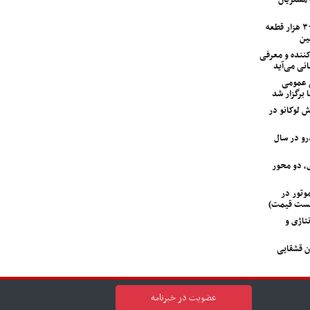
ایران‌خودرو با ۱۲۰ اکیپ امدادی و ۳۰۰ هزار قطعه
ین
ی متحول‌کننده و معرفی
انی می‌آید
 عمومی
 برگزار شد
 لوکانو در
‌خودرو در سال
، دو محور
 GAC جیران موتور در
لیست قیمت)
تاژی و
ن قشقایی
عضویت در خبرنامه