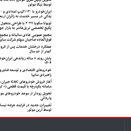
توسط نیکا موتور
یدکی در مسیر خدمت به زائران اربع
تویوتا سکویا ۲۰۲۷ با طراح
پکیج تخصصی تریل‌هانتر به بازار جه
مجمع عمومی عادی سالیانه و مجمع
فوق‌العاده صاحبان سهام شرکت سایپا
عملکرد درخشان خدمات پس از فروش
کمتر از دو سال
پایان روند ۸ ساله زیاندهی ایران
۱۴۰۴
خودروهای اقتصادی و توسعه فناوری
راهبردی سایپا
آغاز فروش خودروهای
سامانه یکپارچه با قیمت قطعی (+ 
تحویل زودتر از موعد خودروهای مون
وارداتی
تغییرات جدید در فرایند عرضه نیسا
توسط آرین موتور