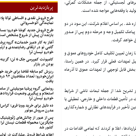
یرهای لجستیکی، از جمله مشکلات گمرکی،
پربازدیدترین
ولید با وقفه‌هایی مواجه شده است
.
طرح فروش نقدی و اقساطی توکا پل
نمایندگی اتوخسروانی
ه شد. بر اساس اعلام شرکت، این سود در دو
طرح فروش جدید کوشا خودرو؛ مسابق
 پیامک تکمیل وجه و مرحله دوم پس از صدور
بازنده آن پیش از شروع مشخص اس
لق خواهد گرفت
.
آغاز به کار «میز خدمات» گروه پرشی
گامی نو در ارتقای رضایتمندی و ارتب
خودرو نیسان ترا
تا زمان تعیین تکلیف کامل خودروهای معوق و
کامیونت کمپرسی جک 
تعهدات فعلی قرار گیرد. در همین راستا،
بودن در بازار
بخش قابل توجهی از تعهدات معوق تا آذرماه
ریزش کم‌ سابقه تقاضا برای خرید خو
ایران‌خودرو؛
یافت
رونمایی گروه پرشیا موبیلیتی از ساما
ز تشریح شد؛ از جمله تبعات ناشی از شرایط
استعلام و پیگیری وضعیت قراردادها
خودرو نیسان ترا
 در تأمین قطعات داخلی و خارجی، تعطیلی یا
ده دلیل برای خرید وویا فری؛ کراس‌
ن تأخیر در فرآیندهای نظارتی و شماره‌گذاری
مدرن سروش موتور
پس از عبور از چالش‌های ژئوپلیتیک
جایگزین؛ محموله قطعات نیسان ترا 
کشور شد
ردادها، اعلام کردند که تمامی اقدامات در
اعلام شرایط فروش مشارکت در تول