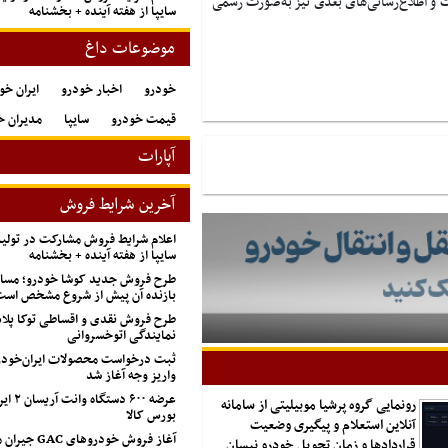
 و اطلاع‌رسانی‌های بعدی نیز به‌صورت رسمی
سایپا از هفته آینده + بخشنامه
موضوعات داغ
خودرو
اخبار خودرو
ایران خو
قیمت خودرو
سایپا
مدیران خ
آپارات
آخرین شرایط فروش
اعلام شرایط فروش مشارکت در تول
سایپا از هفته آینده + بخشنامه
طرح فروش جدید کوشا خودرو؛ مسابق
بازنده آن پیش از شروع مشخص اس
طرح فروش نقدی و اقساطی توکا پل
نمایندگی اتوخسروانی
ثبت درخواست محصولات ایران‌خودرو
واریز وجه آغاز شد
عرضه ۶۰۰ 
رونمایی گروه پرشیا موبیلیتی از سامانه
بورس کالا
آنلاین استعلام و پیگیری وضعیت
آغاز فروش خودروهای
قراردادها و زمان تحویل خودرو نیسان