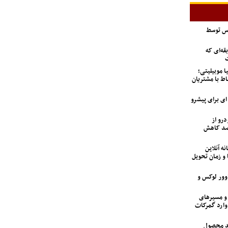
اس توسط
ه‌ای که
ت
ا موبیلیتی؛
اط با مشتریان
6 تن؛ گزینه ای برای پیشرو
درو از
 تعداد متقاضیان ۹۲ درصد کاهش
نه آنلاین
 و زمان تحویل
اوور لوکس و
 و مسیرهای
وارد گمرکات
ید محصول