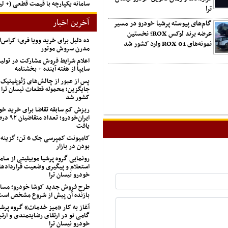
سامانه یکپارچه با قیمت قطعی (+ 
ترا
آخرین اخبار
گام‌های پیوسته پرشیا خودرو در مسیر
عرضه برند لوکس ROX؛ نخستین
ده دلیل برای خرید وویا فری؛ کراس‌
نمونه‌های ROX 01 وارد کشور شد
مدرن سروش موتور
اعلام شرایط فروش مشارکت در تول
سایپا از هفته آینده + بخشنامه
پس از عبور از چالش‌های ژئوپلیتیک
جایگزین؛ محموله قطعات نیسان ترا 
کشور شد
ریزش کم‌ سابقه تقاضا برای خرید خو
ایران‌خودرو؛
یافت
کامیونت کمپرسی جک 
بودن در بازار
رونمایی گروه پرشیا موبیلیتی از ساما
استعلام و پیگیری وضعیت قراردادها
خودرو نیسان ترا
طرح فروش جدید کوشا خودرو؛ مسابق
بازنده آن پیش از شروع مشخص اس
آغاز به کار «میز خدمات» گروه پرشی
گامی نو در ارتقای رضایتمندی و ارتب
خودرو نیسان ترا