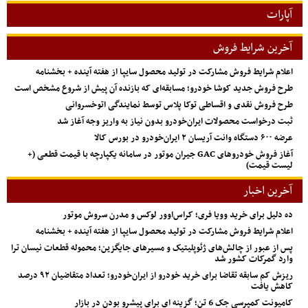
آپارات
آخرین شرایط فروش
اعلام شرایط فروش مشارکت در تولید محصول سایپا از هفته آینده + بخشنامه
طرح فروش جدید کوشا خودرو؛ مسابقه‌ای که بازنده آن پیش از شروع مشخص است
طرح فروش نقدی و اقساطی توکا پلاس توسط نمایندگی اتوخسروانی
ثبت درخواست محصولات ایران‌خودرو بدون نیاز به واریز وجه آغاز شد
عرضه ۶۰۰ دستگاه وانت آریسان ۲ ایران‌خودرو در بورس کالا
آغاز فروش خودروهای GAC جیران موتور در سامانه یکپارچه با قیمت قطعی (+
لیست قیمت)
آخرین اخبار
ده دلیل برای خرید وویا فری؛ کراس‌اوور لوکس و مدرن سروش موتور
اعلام شرایط فروش مشارکت در تولید محصول سایپا از هفته آینده + بخشنامه
پس از عبور از چالش‌های ژئوپلیتیک و مسیرهای جایگزین؛ محموله قطعات نیسان ترا
وارد گمرکات کشور شد
ریزش کم‌ سابقه تقاضا برای خرید خودرو از ایران‌خودرو؛ تعداد متقاضیان ۹۲ درصد
کاهش یافت
کامیونت کمپرسی جک 6 تن؛ گزینه ای برای پیشرو بودن در بازار