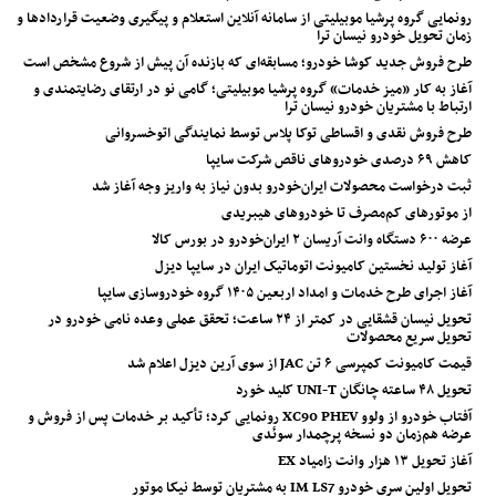
رونمایی گروه پرشیا موبیلیتی از سامانه آنلاین استعلام و پیگیری وضعیت قراردادها و
زمان تحویل خودرو نیسان ترا
طرح فروش جدید کوشا خودرو؛ مسابقه‌ای که بازنده آن پیش از شروع مشخص است
آغاز به کار «میز خدمات» گروه پرشیا موبیلیتی؛ گامی نو در ارتقای رضایتمندی و
ارتباط با مشتریان خودرو نیسان ترا
طرح فروش نقدی و اقساطی توکا پلاس توسط نمایندگی اتوخسروانی
کاهش ۶۹ درصدی خودروهای ناقص شرکت سایپا
ثبت درخواست محصولات ایران‌خودرو بدون نیاز به واریز وجه آغاز شد
از موتورهای کم‌مصرف تا خودروهای هیبریدی
عرضه ۶۰۰ دستگاه وانت آریسان ۲ ایران‌خودرو در بورس کالا
آغاز تولید نخستین کامیونت اتوماتیک ایران در سایپا دیزل
آغاز اجرای طرح خدمات و امداد اربعین ۱۴۰۵ گروه خودروسازی سایپا
تحویل نیسان قشقایی در کمتر از ۲۴ ساعت؛ تحقق عملی وعده نامی خودرو در
تحویل سریع محصولات
قیمت کامیونت کمپرسی ۶ تن JAC از سوی آرین دیزل اعلام شد
تحویل ۴۸ ساعته چانگان UNI-T کلید خورد
آفتاب خودرو از ولوو XC90 PHEV رونمایی کرد؛ تأکید بر خدمات پس از فروش و
عرضه هم‌زمان دو نسخه پرچمدار سوئدی
آغاز تحویل ۱۳ هزار وانت زامیاد EX
تحویل اولین سری خودرو IM LS7 به مشتریان توسط نیکا موتور