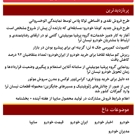
پربازدیدترین
طرح فروش نقدی و اقساطی توکا پلاس توسط نمایندگی اتوخسروانی
طرح فروش جدید کوشا خودرو؛ مسابقه‌ای که بازنده آن پیش از شروع مشخص است
آغاز به کار «میز خدمات» گروه پرشیا موبیلیتی؛ گامی نو در ارتقای رضایتمندی و
ارتباط با مشتریان خودرو نیسان ترا
کامیونت کمپرسی جک 6 تن؛ گزینه ای برای پیشرو بودن در بازار
ریزش کم‌ سابقه تقاضا برای خرید خودرو از ایران‌خودرو؛ تعداد متقاضیان ۹۲ درصد
کاهش یافت
رونمایی گروه پرشیا موبیلیتی از سامانه آنلاین استعلام و پیگیری وضعیت قراردادها و
زمان تحویل خودرو نیسان ترا
ده دلیل برای خرید وویا فری؛ کراس‌اوور لوکس و مدرن سروش موتور
پس از عبور از چالش‌های ژئوپلیتیک و مسیرهای جایگزین؛ محموله قطعات نیسان ترا
وارد گمرکات کشور شد
اعلام شرایط فروش مشارکت در تولید محصول سایپا از هفته آینده + بخشنامه
موضوعات داغ
خودرو
اخبار خودرو
ایران خودرو
قیمت خودرو
سایپا
مدیران خودرو