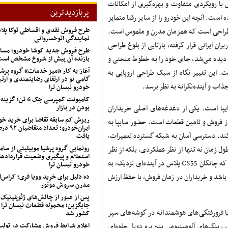
 و دیگنیتی پرایم به گوش می‌رسد، اما چانگان CS55 پلاس با رویکردی متفاوت و بهره‌گیری از امکانات
پربازدیدترین
ه است. آنچه این خودرو را از سایر رقبا متمایز
طرح فروش نقدی و اقساطی توکا پل
ی طراحی است که همزمان مدرن و ملموس است.
نمایندگی اتوخسروانی
کنون در اختیار کاربران ایرانی قرار گرفته، بازتابی از بلوغ طراحی
طرح فروش جدید کوشا خودرو؛ مسابق
دیده می‌شد، جای خود را به خطوط منحنی و
بازنده آن پیش از شروع مشخص اس
آغاز به کار «میز خدمات» گروه پرشی
. این تغییر نگاه از سبک طراحی اروپایی به
گامی نو در ارتقای رضایتمندی و ارتب
ب و آینده‌نگرانه به نظر برسد.
خودرو نیسان ترا
کامیونت کمپرسی جک 
بودن در بازار
 پلاس در ایران، پشتوانه سایپا است. یکی از دغدغه‌های اصلی خریداران
ریزش کم‌ سابقه تقاضا برای خرید خو
فروش و تامین قطعات است. حضور سایپا به
ایران‌خودرو؛
ی‌کند. دسترسی آسان به شبکه گسترده تعمیرات،
یافت
رونمایی گروه پرشیا موبیلیتی از ساما
زمان نه تنها از نظر عملکردی، بلکه از نظر
استعلام و پیگیری وضعیت قراردادها
اقتصادی نیز عملکرد درخشانی خواهد داشت. این موضوع باعث می‌شود که چانگان CS55 پلاس در آینده‌ای نزدیک، به
خودرو نیسان ترا
باشد و خریداران در زمان فروش، با حفظ ارزش
ده دلیل برای خرید وویا فری؛ کراس‌
مدرن سروش موتور
پس از عبور از چالش‌های ژئوپلیتیک
جایگزین؛ محموله قطعات نیسان ترا 
با فرورفتگی‌های هوشمندانه در گوشه‌های سپر
کشور شد
اعلام شرایط فروش مشارکت در تول
رینگ‌های آلومینیومی پنج پره دوبل جلوه‌ای