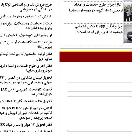
آغاز اجرای طرح خدمات و امداد
طرح فروش نقدی و اقساطی توکا پل
نمایندگی اتوخسروانی
اربعین ۱۴۰۵ گروه خودروسازی سایپا
کاهش ۶۹ درصدی خودروهای ناقص شرکت سایپا
ثبت درخواست محصولات ایران‌خودرو
چرا چانگان CS55 پلاس انتخاب
واریز وجه آغاز شد
هوشمندانه‌ای برای آینده است؟
از موتورهای کم‌مصرف تا خودروهای
عرضه ۶۰۰ 
بورس کالا
آغاز تولید نخستین کامیونت اتوماتی
سایپا دیزل
خودروسازی سایپا
عملی وعده نامی خودرو در تحویل 
قی
دیزل اعلام شد
تحویل ۴۸ ساعته چانگان UNI-T کلید خورد
آفت
تأکید بر خدمات پس از فروش و عرض
نسخه پرچمدار سوئدی
آغاز تحویل ۱۳ هزار وانت زامیاد EX
تحویل او