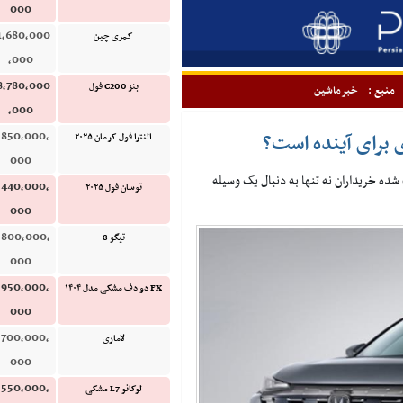
000
1,680,000
کمری چین
,000
8,780,000
بنز C200 فول
منبع :
خبرماشین
,000
,850,000,
النترا فول کرمان ۲۰۲۵
000
شده خریداران نه تنها به دنبال یک وسیله
,440,000,
توسان فول ۲۰۲۵
000
,800,000,
تیگو 8
000
,950,000,
FX دو دف مشکی مدل ۱۴۰۴
000
,700,000,
لاماری
000
,550,000,
لوکانو L7 مشکی