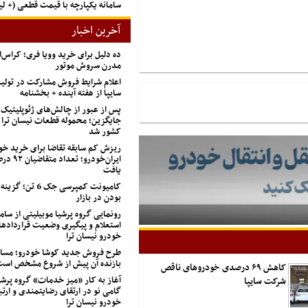
سامانه یکپارچه با قیمت قطعی (+ 
آخرین اخبار
ده دلیل برای خرید وویا فری؛ کراس‌
مدرن سروش موتور
اعلام شرایط فروش مشارکت در تول
سایپا از هفته آینده + بخشنامه
پس از عبور از چالش‌های ژئوپلیتیک
جایگزین؛ محموله قطعات نیسان ترا 
کشور شد
ریزش کم‌ سابقه تقاضا برای خرید خو
ایران‌خودرو؛
یافت
کامیونت کمپرسی جک 
بودن در بازار
رونمایی گروه پرشیا موبیلیتی از ساما
استعلام و پیگیری وضعیت قراردادها
خودرو نیسان ترا
طرح فروش جدید کوشا خودرو؛ مسابق
بازنده آن پیش از شروع مشخص اس
کاهش ۶۹ درصدی خودروهای ناقص
آغاز به کار «میز خدمات» گروه پرشی
شرکت سایپا
گامی نو در ارتقای رضایتمندی و ارتب
خودرو نیسان ترا