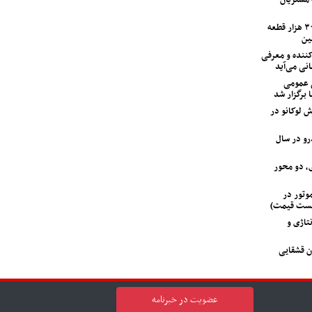
ایران‌خودرو با ۱۲۰ اکیپ امدادی و ۳۰۰ هزار قطعه
ین
ی متحول‌کننده و معرفی
انی می‌آید
 عمومی
 برگزار شد
 لوکانو در
‌خودرو در سال
، دو محور
 GAC جیران موتور در
لیست قیمت)
تاژی و
ن قشقایی
عضویت در خبرنامه