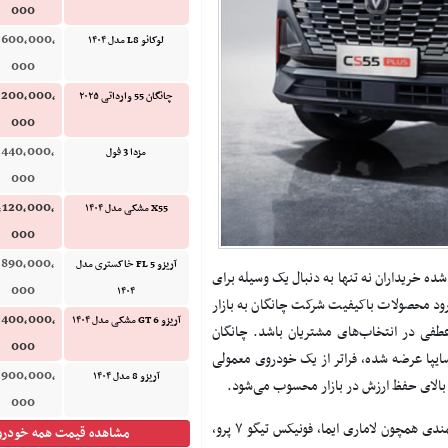
000
,600,000,
لوکانو L8 مدل ۱۴۰۴
000
,200,000,
چانگان 55 وارداتی ۲۰۲۵
000
,440,000,
مزدا 3 فول
000
,120,000,
X55 مشکی مدل ۱۴۰۴
000
,890,000,
آریزو 5 FL خاکستری مدل
ده خریداران نه تنها به دنبال یک وسیله برای
000
۱۴۰۴
 ورود محصولات باکیفیت شرکت چانگان به بازار
,400,000,
آریزو 6 GT مشکی مدل ۱۴۰۴
عطفی در انتخاب‌های مشتریان باشد. چانگان
000
 سایپا عرضه شده، فراتر از یک خودروی معمولی
,900,000,
آریزو 8 مدل ۱۴۰۴
 بالای حفظ ارزش در بازار محسوب می‌شود.
000
وقتی صحبت از خودروهای کراس‌اوور میان‌رده می‌شود، نام رقبای قدرتمندی همچون لاماری ایما، فونیکس تیگو ۷ پرو،
مشاهده قیمت همه خودرو