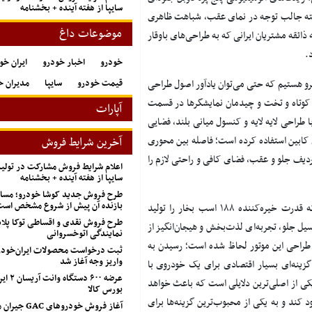
سایپا از هفته آینده + بخشنامه
 نکته جالب توجه در نمای عقب، شباهت ظاهری
موضوعات داغ
ئقه مشتریان ایرانی که به طراحی‌های باوقار
.
خودرو
اخبار خودرو
ایران خو
قیمت خودرو
سایپا
مدیران خ
رو هستیم که حتی می‌توان یادآور اصول طراحی
ن کوتاه و تخت و چیدمان نمایشگرها در قسمت
آپارات
ا طراحی لایه لایه و کنسول میانی بلند، فضایی
کابین استفاده کرده است؛ فاصله بین محوری
آخرین شرایط فروش
 ردیف جلو و عقب، فضای کافی و راحتی لازم را
اعلام شرایط فروش مشارکت در تول
سایپا از هفته آینده + بخشنامه
طرح فروش جدید کوشا خودرو؛ مسابق
بازنده آن پیش از شروع مشخص اس
در قلب این کراس‌اوور، یک موتور توربوشارژ ۱۴۹۹ سی‌سی قرار دارد که قدرت خیره‌کننده ۱۸۸ اسب بخار را تولید
طرح فروش نقدی و اقساطی توکا پل
ار دوکلاچه و دیفرانسیل جلو، تجربه‌ای لذت‌بخش و هیجان‌انگیز از
نمایندگی اتوخسروانی
 طراحی این موتور لحاظ شده است؛ رسیدن به
ثبت درخواست محصولات ایران‌خودرو
واریز وجه آغاز شد
لومتر، این خودرو را به گزینه‌ای بسیار اقتصادی برای یک خودروی با
عرضه ۶۰۰ 
یکی از اصلی‌ترین دلایلی است که باعث خواهد
بورس کالا
ز آن خود کند و به یکی از محبوب‌ترین گزینه‌ها برای
آغاز فروش خودروهای