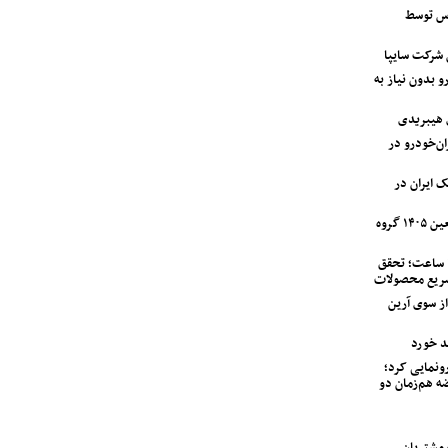
اس توسط
 بدون نیاز به
 هیبریدی
دستگاه وانت آریسان ۲ ایران‌خودرو در
ک ایران در
آغاز اجرای طرح خدمات و امداد اربعین ۱۴۰۵ گروه
تحویل نیسان قشقایی در کمتر از ۲۴ ساعت؛ تحقق
سریع محصولات
مت کامیونت کمپرسی ۶ تن JAC از سوی آرین
اب خودرو از ولوو XC90 PHEV رونمایی کرد؛
ه هم‌زمان دو
لین سری خودرو IM LS7 به مشتریان