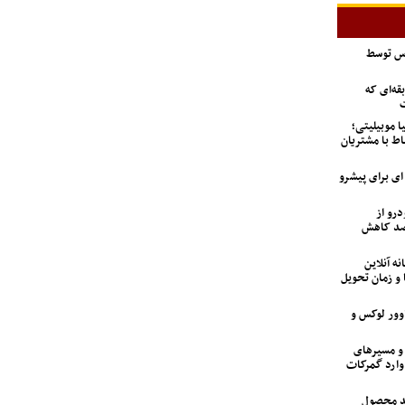
اس توسط
ه‌ای که
ت
ا موبیلیتی؛
اط با مشتریان
6 تن؛ گزینه ای برای پیشرو
درو از
 تعداد متقاضیان ۹۲ درصد کاهش
نه آنلاین
 و زمان تحویل
اوور لوکس و
 و مسیرهای
وارد گمرکات
ید محصول