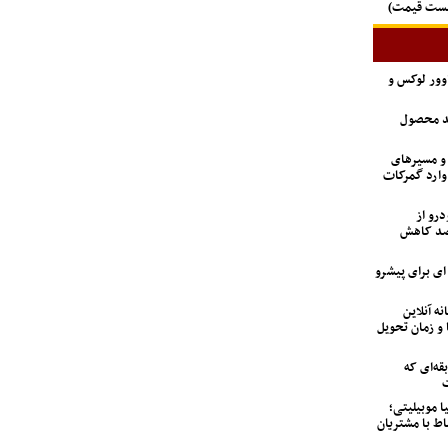
لیست قیمت)
اوور لوکس و
ید محصول
 و مسیرهای
وارد گمرکات
درو از
 تعداد متقاضیان ۹۲ درصد کاهش
6 تن؛ گزینه ای برای پیشرو
نه آنلاین
 و زمان تحویل
ه‌ای که
ت
ا موبیلیتی؛
اط با مشتریان