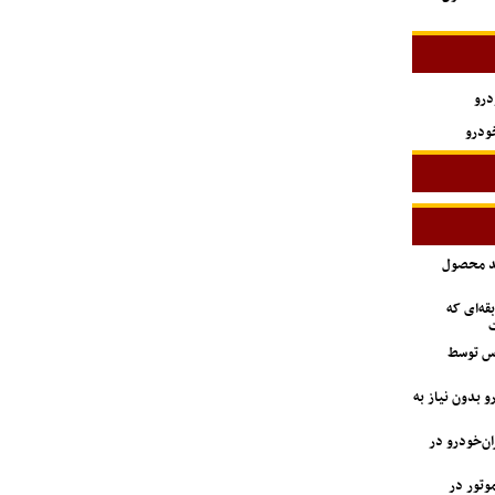
درو
ودرو
ید محصول
ه‌ای که
ت
اس توسط
 بدون نیاز به
دستگاه وانت آریسان ۲ ایران‌خودرو در
 GAC جیران موتور در