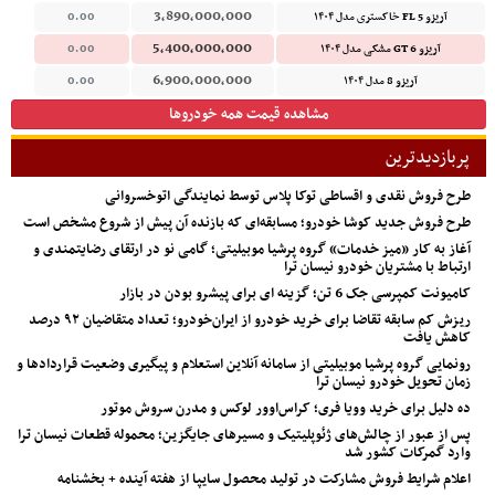
3,890,000,000
آریزو 5 FL خاکستری مدل ۱۴۰۴
0.00
5,400,000,000
آریزو 6 GT مشکی مدل ۱۴۰۴
0.00
6,900,000,000
آریزو 8 مدل ۱۴۰۴
0.00
مشاهده قیمت همه خودروها
پربازدیدترین
طرح فروش نقدی و اقساطی توکا پلاس توسط نمایندگی اتوخسروانی
طرح فروش جدید کوشا خودرو؛ مسابقه‌ای که بازنده آن پیش از شروع مشخص است
آغاز به کار «میز خدمات» گروه پرشیا موبیلیتی؛ گامی نو در ارتقای رضایتمندی و
ارتباط با مشتریان خودرو نیسان ترا
کامیونت کمپرسی جک 6 تن؛ گزینه ای برای پیشرو بودن در بازار
ریزش کم‌ سابقه تقاضا برای خرید خودرو از ایران‌خودرو؛ تعداد متقاضیان ۹۲ درصد
کاهش یافت
رونمایی گروه پرشیا موبیلیتی از سامانه آنلاین استعلام و پیگیری وضعیت قراردادها و
زمان تحویل خودرو نیسان ترا
ده دلیل برای خرید وویا فری؛ کراس‌اوور لوکس و مدرن سروش موتور
پس از عبور از چالش‌های ژئوپلیتیک و مسیرهای جایگزین؛ محموله قطعات نیسان ترا
وارد گمرکات کشور شد
اعلام شرایط فروش مشارکت در تولید محصول سایپا از هفته آینده + بخشنامه