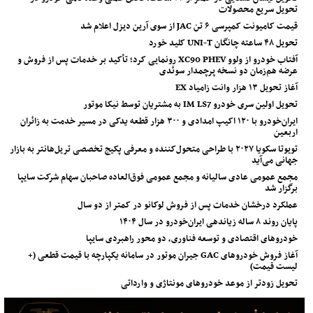
تحویل سریع محصولات
قیمت کامیونت کمپرسی ۶ تن JAC از سوی آرین دیزل اعلام شد
تحویل ۴۸ ساعته چانگان UNI-T کلید خورد
آفتاب خودرو از ولوو XC90 PHEV رونمایی کرد؛ تأکید بر خدمات پس از فروش و
عرضه هم‌زمان دو نسخه پرچمدار سوئدی
آغاز تحویل ۱۳ هزار وانت زامیاد EX
تحویل اولین سری خودرو IM LS7 به مشتریان توسط نیکا موتور
ایران‌خودرو با ۱۲۰ اکیپ امدادی و ۳۰۰ هزار قطعه یدکی در مسیر خدمت به زائران
اربعین
تویوتا سکویا ۲۰۲۷ با طراحی متحول‌کننده و معرفی پکیج تخصصی تریل‌هانتر به بازار
جهانی می‌آید
مجمع عمومی عادی سالیانه و مجمع عمومی فوق‌العاده صاحبان سهام شرکت سایپا
برگزار شد
عملکرد درخشان خدمات پس از فروش لوکانو در کمتر از دو سال
پایان روند ۸ ساله زیاندهی ایران‌خودرو در سال ۱۴۰۴
خودروهای اقتصادی و توسعه فناوری، دو محور راهبردی سایپا
آغاز فروش خودروهای GAC جیران موتور در سامانه یکپارچه با قیمت قطعی (+
لیست قیمت)
تحویل زودتر از موعد خودروهای مونتاژی و وارداتی