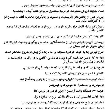
ده دلیل برای خرید وویا فری؛ کراس‌اوور لوکس و مدرن سروش موتور
اعلام شرایط فروش مشارکت در تولید محصول سایپا از هفته آینده + بخشنامه
پس از عبور از چالش‌های ژئوپلیتیک و مسیرهای جایگزین؛ محموله قطعات نیسان ترا
وارد گمرکات کشور شد
ریزش کم‌ سابقه تقاضا برای خرید خودرو از ایران‌خودرو؛ تعداد متقاضیان ۹۲ درصد
کاهش یافت
کامیونت کمپرسی جک 6 تن؛ گزینه ای برای پیشرو بودن در بازار
رونمایی گروه پرشیا موبیلیتی از سامانه آنلاین استعلام و پیگیری وضعیت قراردادها و
زمان تحویل خودرو نیسان ترا
طرح فروش جدید کوشا خودرو؛ مسابقه‌ای که بازنده آن پیش از شروع مشخص است
آغاز به کار «میز خدمات» گروه پرشیا موبیلیتی؛ گامی نو در ارتقای رضایتمندی و
ارتباط با مشتریان خودرو نیسان ترا
طرح فروش نقدی و اقساطی توکا پلاس توسط نمایندگی اتوخسروانی
کاهش ۶۹ درصدی خودروهای ناقص شرکت سایپا
ثبت درخواست محصولات ایران‌خودرو بدون نیاز به واریز وجه آغاز شد
از موتورهای کم‌مصرف تا خودروهای هیبریدی
عرضه ۶۰۰ دستگاه وانت آریسان ۲ ایران‌خودرو در بورس کالا
آغاز تولید نخستین کامیونت اتوماتیک ایران در سایپا دیزل
آغاز اجرای طرح خدمات و امداد اربعین ۱۴۰۵ گروه خودروسازی سایپا
تحویل نیسان قشقایی در کمتر از ۲۴ ساعت؛ تحقق عملی وعده نامی خودرو در