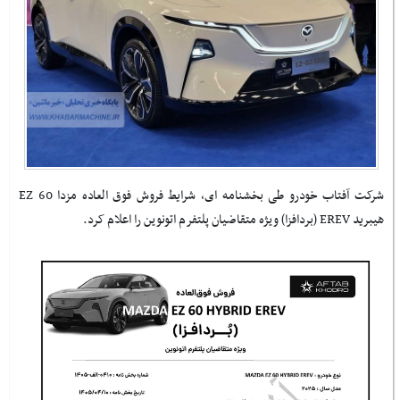
شرکت آفتاب خودرو طی بخشنامه ای، شرایط فروش فوق العاده مزدا EZ 60
هیبرید EREV (بردافزا) ویژه متقاضیان پلتفرم اتونوین را اعلام کرد.