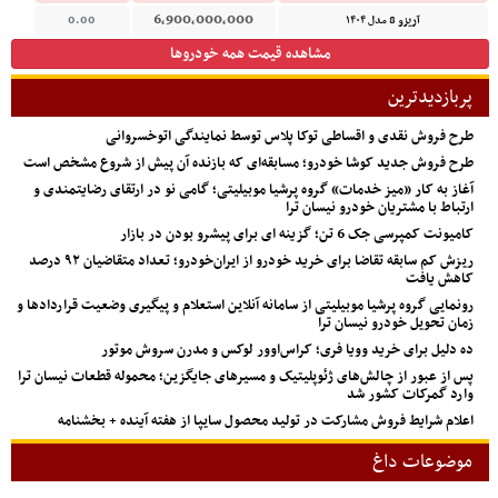
6,900,000,000
آریزو 8 مدل ۱۴۰۴
0.00
مشاهده قیمت همه خودروها
پربازدیدترین
طرح فروش نقدی و اقساطی توکا پلاس توسط نمایندگی اتوخسروانی
طرح فروش جدید کوشا خودرو؛ مسابقه‌ای که بازنده آن پیش از شروع مشخص است
آغاز به کار «میز خدمات» گروه پرشیا موبیلیتی؛ گامی نو در ارتقای رضایتمندی و
ارتباط با مشتریان خودرو نیسان ترا
کامیونت کمپرسی جک 6 تن؛ گزینه ای برای پیشرو بودن در بازار
ریزش کم‌ سابقه تقاضا برای خرید خودرو از ایران‌خودرو؛ تعداد متقاضیان ۹۲ درصد
کاهش یافت
رونمایی گروه پرشیا موبیلیتی از سامانه آنلاین استعلام و پیگیری وضعیت قراردادها و
زمان تحویل خودرو نیسان ترا
ده دلیل برای خرید وویا فری؛ کراس‌اوور لوکس و مدرن سروش موتور
پس از عبور از چالش‌های ژئوپلیتیک و مسیرهای جایگزین؛ محموله قطعات نیسان ترا
وارد گمرکات کشور شد
اعلام شرایط فروش مشارکت در تولید محصول سایپا از هفته آینده + بخشنامه
موضوعات داغ