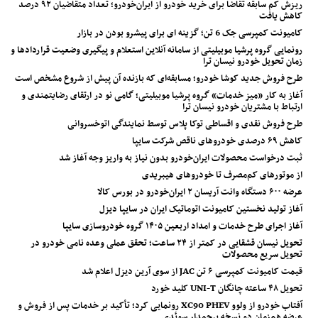
ریزش کم‌ سابقه تقاضا برای خرید خودرو از ایران‌خودرو؛ تعداد متقاضیان ۹۲ درصد
کاهش یافت
کامیونت کمپرسی جک 6 تن؛ گزینه ای برای پیشرو بودن در بازار
رونمایی گروه پرشیا موبیلیتی از سامانه آنلاین استعلام و پیگیری وضعیت قراردادها و
زمان تحویل خودرو نیسان ترا
طرح فروش جدید کوشا خودرو؛ مسابقه‌ای که بازنده آن پیش از شروع مشخص است
آغاز به کار «میز خدمات» گروه پرشیا موبیلیتی؛ گامی نو در ارتقای رضایتمندی و
ارتباط با مشتریان خودرو نیسان ترا
طرح فروش نقدی و اقساطی توکا پلاس توسط نمایندگی اتوخسروانی
کاهش ۶۹ درصدی خودروهای ناقص شرکت سایپا
ثبت درخواست محصولات ایران‌خودرو بدون نیاز به واریز وجه آغاز شد
از موتورهای کم‌مصرف تا خودروهای هیبریدی
عرضه ۶۰۰ دستگاه وانت آریسان ۲ ایران‌خودرو در بورس کالا
آغاز تولید نخستین کامیونت اتوماتیک ایران در سایپا دیزل
آغاز اجرای طرح خدمات و امداد اربعین ۱۴۰۵ گروه خودروسازی سایپا
تحویل نیسان قشقایی در کمتر از ۲۴ ساعت؛ تحقق عملی وعده نامی خودرو در
تحویل سریع محصولات
قیمت کامیونت کمپرسی ۶ تن JAC از سوی آرین دیزل اعلام شد
تحویل ۴۸ ساعته چانگان UNI-T کلید خورد
آفتاب خودرو از ولوو XC90 PHEV رونمایی کرد؛ تأکید بر خدمات پس از فروش و
عرضه هم‌زمان دو نسخه پرچمدار سوئدی