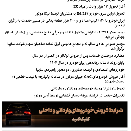
آغاز تحویل ۱۳ هزار وانت زامیاد EX
تحویل اولین سری خودرو IM LS7 به مشتریان توسط نیکا موتور
ایران‌خودرو با ۱۲۰ اکیپ امدادی و ۳۰۰ هزار قطعه یدکی در مسیر خدمت به زائران
اربعین
تویوتا سکویا ۲۰۲۷ با طراحی متحول‌کننده و معرفی پکیج تخصصی تریل‌هانتر به بازار
جهانی می‌آید
مجمع عمومی عادی سالیانه و مجمع عمومی فوق‌العاده صاحبان سهام شرکت سایپا
برگزار شد
عملکرد درخشان خدمات پس از فروش لوکانو در کمتر از دو سال
پایان روند ۸ ساله زیاندهی ایران‌خودرو در سال ۱۴۰۴
خودروهای اقتصادی و توسعه فناوری، دو محور راهبردی سایپا
آغاز فروش خودروهای GAC جیران موتور در سامانه یکپارچه با قیمت قطعی (+
لیست قیمت)
تحویل زودتر از موعد خودروهای مونتاژی و وارداتی
تغییرات جدید در فرایند عرضه نیسان قشقایی توسط آرین موتور