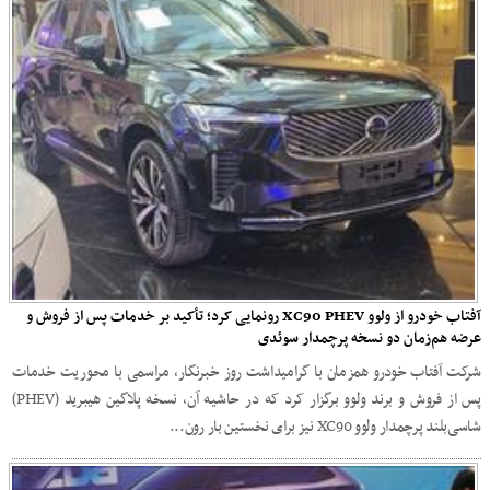
آفتاب خودرو از ولوو XC90 PHEV رونمایی کرد؛ تأکید بر خدمات پس از فروش و
عرضه هم‌زمان دو نسخه پرچمدار سوئدی
شرکت آفتاب خودرو همزمان با گرامیداشت روز خبرنگار، مراسمی با محوریت خدمات
پس از فروش و برند ولوو برگزار کرد که در حاشیه آن، نسخه پلاگین هیبرید (PHEV)
شاسی‌بلند پرچمدار ولوو XC90 نیز برای نخستین بار رون...