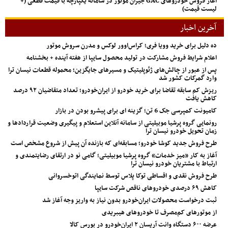
آغاز فروش خودروهای GAC جیران موتور در سامانه یکپارچه با قیمت قطعی (+
لیست قیمت)
آخرین اخبار
ده دلیل برای خرید وویا فری؛ کراس‌اوور لوکس و مدرن سروش موتور
اعلام شرایط فروش مشارکت در تولید محصول سایپا از هفته آینده + بخشنامه
پس از عبور از چالش‌های ژئوپلیتیک و مسیرهای جایگزین؛ محموله قطعات نیسان ترا
وارد گمرکات کشور شد
ریزش کم‌ سابقه تقاضا برای خرید خودرو از ایران‌خودرو؛ تعداد متقاضیان ۹۲ درصد
کاهش یافت
کامیونت کمپرسی جک 6 تن؛ گزینه ای برای پیشرو بودن در بازار
رونمایی گروه پرشیا موبیلیتی از سامانه آنلاین استعلام و پیگیری وضعیت قراردادها و
زمان تحویل خودرو نیسان ترا
طرح فروش جدید کوشا خودرو؛ مسابقه‌ای که بازنده آن پیش از شروع مشخص است
آغاز به کار «میز خدمات» گروه پرشیا موبیلیتی؛ گامی نو در ارتقای رضایتمندی و
ارتباط با مشتریان خودرو نیسان ترا
طرح فروش نقدی و اقساطی توکا پلاس توسط نمایندگی اتوخسروانی
کاهش ۶۹ درصدی خودروهای ناقص شرکت سایپا
ثبت درخواست محصولات ایران‌خودرو بدون نیاز به واریز وجه آغاز شد
از موتورهای کم‌مصرف تا خودروهای هیبریدی
عرضه ۶۰۰ دستگاه وانت آریسان ۲ ایران‌خودرو در بورس کالا