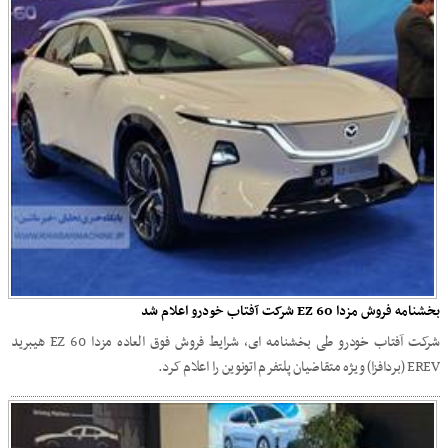
بخشنامه فروش مزدا EZ 60 شرکت آفتاب خودرو اعلام شد
شرکت آفتاب خودرو طی بخشنامه ای، شرایط فروش فوق العاده مزدا EZ 60 هیبرید
EREV (بردافزا) ویژه متقاضیان پلتفرم اتونوین را اعلام کرد.