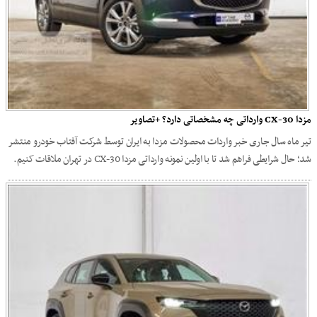
مزدا CX-30 وارداتی چه مشخصاتی دارد؟ +تصاویر
تیر ماه سال جاری خبر واردات محصولات مزدا به ایران توسط شرکت آفتاب خودرو منتشر
شد؛ حال شرایطی فراهم شد تا با اولین نمونه وارداتی مزدا CX-30 در تهران ملاقات کنیم.