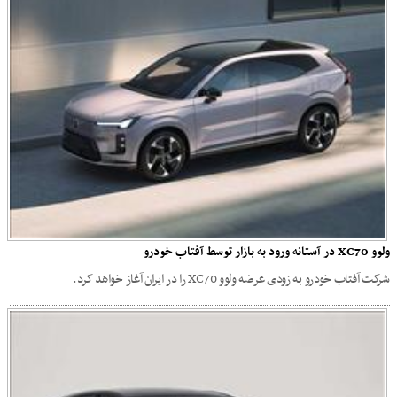
ولوو XC70 در آستانه ورود به بازار توسط آفتاب خودرو
شرکت آفتاب خودرو به زودی عرضه ولوو XC70 را در ایران آغاز خواهد کرد.