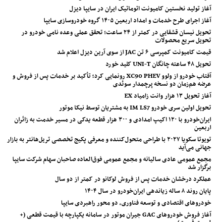
آغاز تولید نخستین کامیونت اتوماتیک ایران در سایپا دیزل
آغاز اجرای طرح خدمات و امداد اربعین ۱۴۰۵ گروه خودروسازی سایپا
تحویل نیسان قشقایی در کمتر از ۲۴ ساعت؛ تحقق عملی وعده نامی خودرو در
تحویل سریع محصولات
قیمت کامیونت کمپرسی ۶ تن JAC از سوی آرین دیزل اعلام شد
تحویل ۴۸ ساعته چانگان UNI-T کلید خورد
آفتاب خودرو از ولوو XC90 PHEV رونمایی کرد؛ تأکید بر خدمات پس از فروش و
عرضه هم‌زمان دو نسخه پرچمدار سوئدی
آغاز تحویل ۱۳ هزار وانت زامیاد EX
تحویل اولین سری خودرو IM LS7 به مشتریان توسط نیکا موتور
ایران‌خودرو با ۱۲۰ اکیپ امدادی و ۳۰۰ هزار قطعه یدکی در مسیر خدمت به زائران
اربعین
تویوتا سکویا ۲۰۲۷ با طراحی متحول‌کننده و معرفی پکیج تخصصی تریل‌هانتر به بازار
جهانی می‌آید
مجمع عمومی عادی سالیانه و مجمع عمومی فوق‌العاده صاحبان سهام شرکت سایپا
برگزار شد
عملکرد درخشان خدمات پس از فروش لوکانو در کمتر از دو سال
پایان روند ۸ ساله زیاندهی ایران‌خودرو در سال ۱۴۰۴
خودروهای اقتصادی و توسعه فناوری، دو محور راهبردی سایپا
آغاز فروش خودروهای GAC جیران موتور در سامانه یکپارچه با قیمت قطعی (+