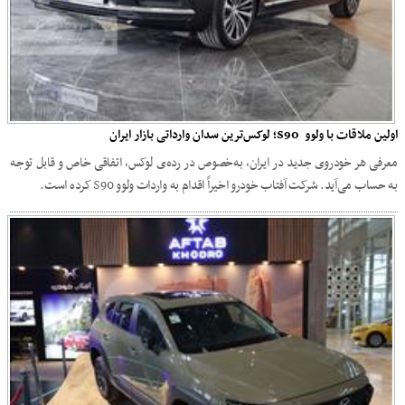
اولین ملاقات با ولوو S90؛ لوکس‌ترین سدان وارداتی بازار ایران
معرفی هر خودروی جدید در ایران، به‌خصوص در رده‌ی لوکس، اتفاقی خاص و قابل توجه
به حساب می‌آید. شرکت آفتاب خودرو اخیراً اقدام به واردات ولوو S90 کرده است.