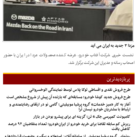
مزدا ۳ جدید به ایران می آید
نشست خبری شرکت آفتاب خودرو، عرضه کننده محصولات مزدا در ایران با حضور
اصحاب رسانه و مدیران این شرکت برگزار شد.
پربازدیدترین
طرح فروش نقدی و اقساطی توکا پلاس توسط نمایندگی اتوخسروانی
طرح فروش جدید کوشا خودرو؛ مسابقه‌ای که بازنده آن پیش از شروع مشخص است
آغاز به کار «میز خدمات» گروه پرشیا موبیلیتی؛ گامی نو در ارتقای رضایتمندی و
ارتباط با مشتریان خودرو نیسان ترا
کامیونت کمپرسی جک 6 تن؛ گزینه ای برای پیشرو بودن در بازار
ریزش کم‌ سابقه تقاضا برای خرید خودرو از ایران‌خودرو؛ تعداد متقاضیان ۹۲ درصد
کاهش یافت
رونمایی گروه پرشیا موبیلیتی از سامانه آنلاین استعلام و پیگیری وضعیت قراردادها و