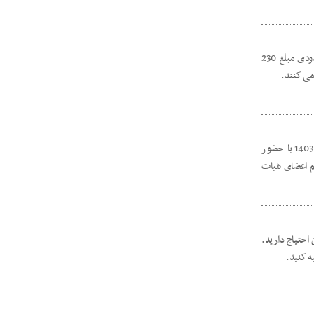
در طرح پیش فروش ایران خودرو که اخیرا اغاز شده است و نیاز به وکالتی کردن حساب و مسدودی مبلغ 230
می کنند.
برگزاری مجمع عمومی عادی به طور فوق العاده انجمن ملی لیزینگ ایران در تاریخ 1403/04/04 با حضور
م اعضای هیات
احتیاج دارید.
ه کنید.