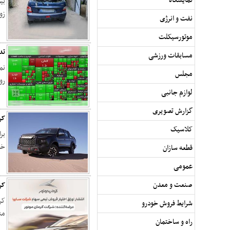
نمایشگاه
بی
زو
نفت و انرژی
موتورسیکلت
تد
مسابقات ورزشی
مجلس
رو
لوازم جانبی
گزارش تصویری
کر
کلاسیک
خو
قطعه سازان
عمومی
صنعت و معدن
کرمان 
کر
شرایط فروش خودرو
من
راه و ساختمان