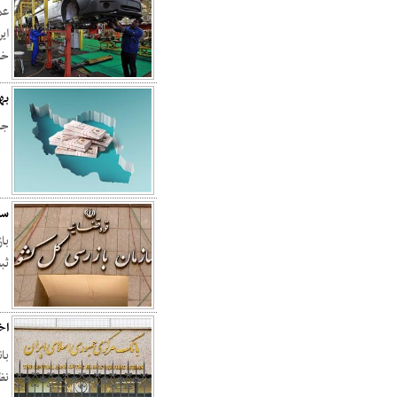
عم
ای
خو
به
جا
سا
با
ثب
اخ
با
نظ