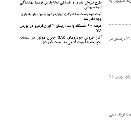
ژیم صهیونی به
طرح فروش نقدی و اقساطی توکا پلاس توسط نمایندگی
اتوخسروانی
ثبت درخواست محصولات ایران‌خودرو بدون نیاز به واریز
وجه آغاز شد
عرضه ۶۰۰ دستگاه وانت آریسان ۲ ایران‌خودرو در بورس
کالا
آغاز فروش خودروهای GAC جیران موتور در سامانه
نماد خساپا در‌ چندمین روز پیاپی بعد از ثبت افزایش سرمایه ۷۲۹ درصدی و ثبت رکورد رشد ۶۱.۵ درصدی در
یکپارچه با قیمت قطعی (+ لیست قیمت)
 کرمان‌موتور با همکاری گروه مالی کارآمد، گواهی سپرده خودروی KMC T9 را وارد بورس کالا
مت اوراق تبعی