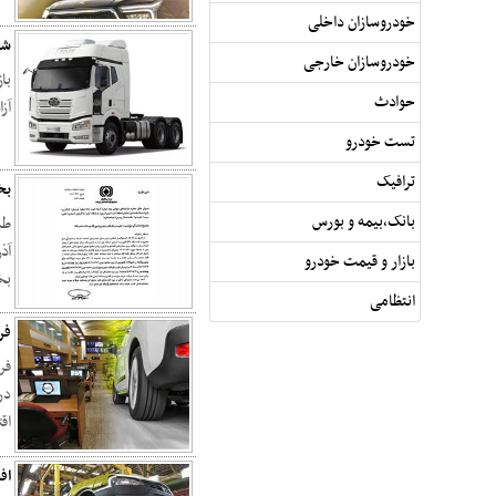
خودروسازان داخلی
شف
خودروسازان خارجی
با
حوادث
آز
تست خودرو
ترافیک
بخش
بانک,بیمه و بورس
آذ
بازار و قیمت خودرو
بخ
انتظامی
فر
فر
در
اق
اف