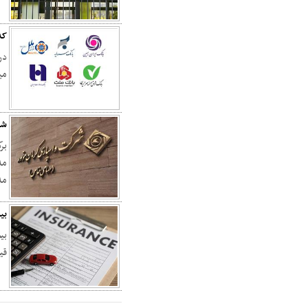
کد
می
شر
مد
مدی
بی
بی
قی