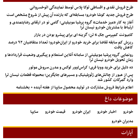
طرح فروش نقدی و اقساطی توکا پلاس توسط نمایندگی اتوخسروانی
طرح فروش جدید کوشا خودرو؛ مسابقه‌ای که بازنده آن پیش از شروع مشخص است
آغاز به کار «میز خدمات» گروه پرشیا موبیلیتی؛ گامی نو در ارتقای رضایتمندی و
ارتباط با مشتریان خودرو نیسان ترا
کامیونت کمپرسی جک 6 تن؛ گزینه ای برای پیشرو بودن در بازار
ریزش کم‌ سابقه تقاضا برای خرید خودرو از ایران‌خودرو؛ تعداد متقاضیان ۹۲ درصد
کاهش یافت
رونمایی گروه پرشیا موبیلیتی از سامانه آنلاین استعلام و پیگیری وضعیت قراردادها و
زمان تحویل خودرو نیسان ترا
ده دلیل برای خرید وویا فری؛ کراس‌اوور لوکس و مدرن سروش موتور
پس از عبور از چالش‌های ژئوپلیتیک و مسیرهای جایگزین؛ محموله قطعات نیسان ترا
وارد گمرکات کشور شد
اعلام شرایط فروش مشارکت در تولید محصول سایپا از هفته آینده + بخشنامه
موضوعات داغ
خودرو
اخبار خودرو
ایران خودرو
قیمت خودرو
سایپا
مدیران خودرو
آپارات