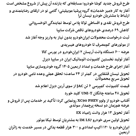
طرح فروش جدید کوشا خودرو؛ مسابقه‌ای که بازنده آن پیش از شروع مشخص است
آغاز به کار «میز خدمات» گروه پرشیا موبیلیتی؛ گامی نو در ارتقای رضایتمندی و
ارتباط با مشتریان خودرو نیسان ترا
طرح فروش نقدی و اقساطی توکا پلاس توسط نمایندگی اتوخسروانی
کاهش ۶۹ درصدی خودروهای ناقص شرکت سایپا
ثبت درخواست محصولات ایران‌خودرو بدون نیاز به واریز وجه آغاز شد
از موتورهای کم‌مصرف تا خودروهای هیبریدی
عرضه ۶۰۰ دستگاه وانت آریسان ۲ ایران‌خودرو در بورس کالا
آغاز تولید نخستین کامیونت اتوماتیک ایران در سایپا دیزل
آغاز اجرای طرح خدمات و امداد اربعین ۱۴۰۵ گروه خودروسازی سایپا
تحویل نیسان قشقایی در کمتر از ۲۴ ساعت؛ تحقق عملی وعده نامی خودرو در
تحویل سریع محصولات
قیمت کامیونت کمپرسی ۶ تن JAC از سوی آرین دیزل اعلام شد
تحویل ۴۸ ساعته چانگان UNI-T کلید خورد
آفتاب خودرو از ولوو XC90 PHEV رونمایی کرد؛ تأکید بر خدمات پس از فروش و
عرضه هم‌زمان دو نسخه پرچمدار سوئدی
آغاز تحویل ۱۳ هزار وانت زامیاد EX
تحویل اولین سری خودرو IM LS7 به مشتریان توسط نیکا موتور
ایران‌خودرو با ۱۲۰ اکیپ امدادی و ۳۰۰ هزار قطعه یدکی در مسیر خدمت به زائران
اربعین