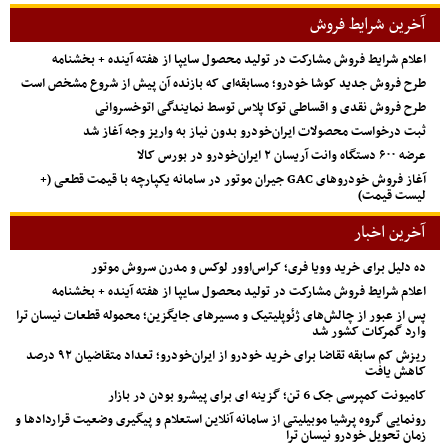
آخرین شرایط فروش
اعلام شرایط فروش مشارکت در تولید محصول سایپا از هفته آینده + بخشنامه
طرح فروش جدید کوشا خودرو؛ مسابقه‌ای که بازنده آن پیش از شروع مشخص است
طرح فروش نقدی و اقساطی توکا پلاس توسط نمایندگی اتوخسروانی
ثبت درخواست محصولات ایران‌خودرو بدون نیاز به واریز وجه آغاز شد
عرضه ۶۰۰ دستگاه وانت آریسان ۲ ایران‌خودرو در بورس کالا
آغاز فروش خودروهای GAC جیران موتور در سامانه یکپارچه با قیمت قطعی (+
لیست قیمت)
آخرین اخبار
ده دلیل برای خرید وویا فری؛ کراس‌اوور لوکس و مدرن سروش موتور
اعلام شرایط فروش مشارکت در تولید محصول سایپا از هفته آینده + بخشنامه
پس از عبور از چالش‌های ژئوپلیتیک و مسیرهای جایگزین؛ محموله قطعات نیسان ترا
وارد گمرکات کشور شد
ریزش کم‌ سابقه تقاضا برای خرید خودرو از ایران‌خودرو؛ تعداد متقاضیان ۹۲ درصد
کاهش یافت
کامیونت کمپرسی جک 6 تن؛ گزینه ای برای پیشرو بودن در بازار
رونمایی گروه پرشیا موبیلیتی از سامانه آنلاین استعلام و پیگیری وضعیت قراردادها و
زمان تحویل خودرو نیسان ترا