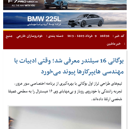
کد خبر :
26836
9 خرداد 1405 - 16:3
دسته بندی :
خودروسازان خارجی
منبع
:
خبرماشین
بوگاتی 16 سیلندر معرفی شد؛ وقتی ادبیات با
مهندسی هایپرکارها پیوند می‌خورد
تیم‌های طراحی تراز اول بوگاتی با بهره‌گیری از برنامه اختصاصی سور مزور،
تجربه رانندگی با خودروی روباز و بی‌مهابای وی ۱۶ میسترال را به سطحی عمیقا
شخصی ارتقا داده‌اند.