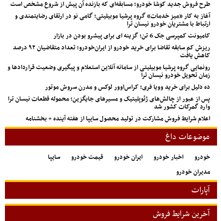
طرح فروش جدید کوشا خودرو؛ مسابقه‌ای که بازنده آن پیش از شروع مشخص است
آغاز به کار «میز خدمات» گروه پرشیا موبیلیتی؛ گامی نو در ارتقای رضایتمندی و
ارتباط با مشتریان خودرو نیسان ترا
کامیونت کمپرسی جک 6 تن؛ گزینه ای برای پیشرو بودن در بازار
ریزش کم‌ سابقه تقاضا برای خرید خودرو از ایران‌خودرو؛ تعداد متقاضیان ۹۲ درصد
کاهش یافت
رونمایی گروه پرشیا موبیلیتی از سامانه آنلاین استعلام و پیگیری وضعیت قراردادها و
زمان تحویل خودرو نیسان ترا
ده دلیل برای خرید وویا فری؛ کراس‌اوور لوکس و مدرن سروش موتور
پس از عبور از چالش‌های ژئوپلیتیک و مسیرهای جایگزین؛ محموله قطعات نیسان ترا
وارد گمرکات کشور شد
اعلام شرایط فروش مشارکت در تولید محصول سایپا از هفته آینده + بخشنامه
موضوعات داغ
خودرو
اخبار خودرو
ایران خودرو
قیمت خودرو
سایپا
مدیران خودرو
آپارات
آخرین شرایط فروش