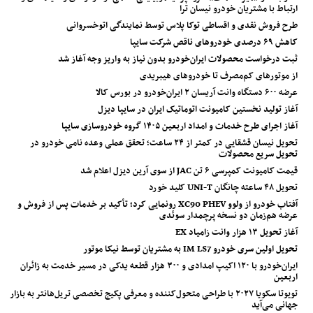
ارتباط با مشتریان خودرو نیسان ترا
طرح فروش نقدی و اقساطی توکا پلاس توسط نمایندگی اتوخسروانی
کاهش ۶۹ درصدی خودروهای ناقص شرکت سایپا
ثبت درخواست محصولات ایران‌خودرو بدون نیاز به واریز وجه آغاز شد
از موتورهای کم‌مصرف تا خودروهای هیبریدی
عرضه ۶۰۰ دستگاه وانت آریسان ۲ ایران‌خودرو در بورس کالا
آغاز تولید نخستین کامیونت اتوماتیک ایران در سایپا دیزل
آغاز اجرای طرح خدمات و امداد اربعین ۱۴۰۵ گروه خودروسازی سایپا
تحویل نیسان قشقایی در کمتر از ۲۴ ساعت؛ تحقق عملی وعده نامی خودرو در
تحویل سریع محصولات
قیمت کامیونت کمپرسی ۶ تن JAC از سوی آرین دیزل اعلام شد
تحویل ۴۸ ساعته چانگان UNI-T کلید خورد
آفتاب خودرو از ولوو XC90 PHEV رونمایی کرد؛ تأکید بر خدمات پس از فروش و
عرضه هم‌زمان دو نسخه پرچمدار سوئدی
آغاز تحویل ۱۳ هزار وانت زامیاد EX
تحویل اولین سری خودرو IM LS7 به مشتریان توسط نیکا موتور
ایران‌خودرو با ۱۲۰ اکیپ امدادی و ۳۰۰ هزار قطعه یدکی در مسیر خدمت به زائران
اربعین
تویوتا سکویا ۲۰۲۷ با طراحی متحول‌کننده و معرفی پکیج تخصصی تریل‌هانتر به بازار
جهانی می‌آید