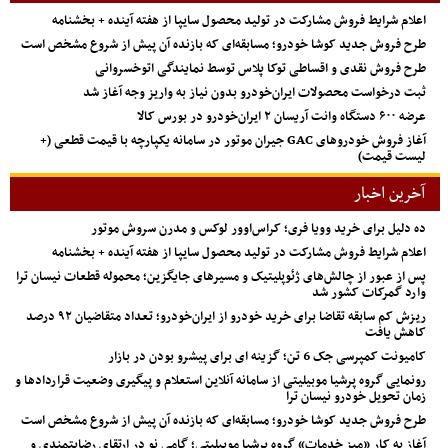
اعلام شرایط فروش مشارکت در تولید محصول سایپا از هفته آینده + بخشنامه
طرح فروش جدید کوشا خودرو؛ مسابقه‌ای که بازنده آن پیش از شروع مشخص است
طرح فروش نقدی و اقساطی توکا پلاس توسط نمایندگی اتوخسروانی
ثبت درخواست محصولات ایران‌خودرو بدون نیاز به واریز وجه آغاز شد
عرضه ۶۰۰ دستگاه وانت آریسان ۲ ایران‌خودرو در بورس کالا
آغاز فروش خودروهای GAC جیران موتور در سامانه یکپارچه با قیمت قطعی (+
لیست قیمت)
آخرین اخبار
ده دلیل برای خرید وویا فری؛ کراس‌اوور لوکس و مدرن سروش موتور
اعلام شرایط فروش مشارکت در تولید محصول سایپا از هفته آینده + بخشنامه
پس از عبور از چالش‌های ژئوپلیتیک و مسیرهای جایگزین؛ محموله قطعات نیسان ترا
وارد گمرکات کشور شد
ریزش کم‌ سابقه تقاضا برای خرید خودرو از ایران‌خودرو؛ تعداد متقاضیان ۹۲ درصد
کاهش یافت
کامیونت کمپرسی جک 6 تن؛ گزینه ای برای پیشرو بودن در بازار
رونمایی گروه پرشیا موبیلیتی از سامانه آنلاین استعلام و پیگیری وضعیت قراردادها و
زمان تحویل خودرو نیسان ترا
طرح فروش جدید کوشا خودرو؛ مسابقه‌ای که بازنده آن پیش از شروع مشخص است
آغاز به کار «میز خدمات» گروه پرشیا موبیلیتی؛ گامی نو در ارتقای رضایتمندی و