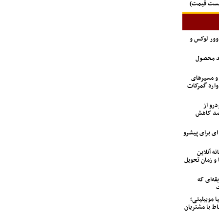
لیست قیمت)
اوور لوکس و
ید محصول
 و مسیرهای
وارد گمرکات
درو از
 تعداد متقاضیان ۹۲ درصد کاهش
6 تن؛ گزینه ای برای پیشرو
نه آنلاین
 و زمان تحویل
ه‌ای که
ت
ا موبیلیتی؛
اط با مشتریان