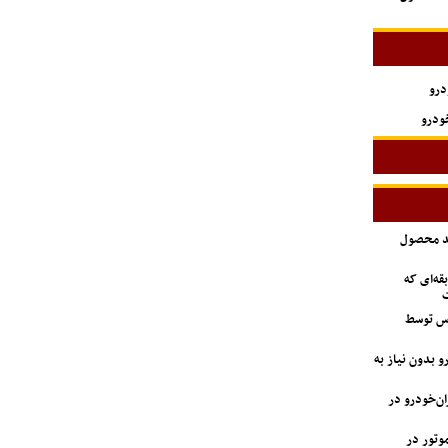
درو
ودرو
ید محصول
ه‌ای که
ت
اس توسط
 بدون نیاز به
دستگاه وانت آریسان ۲ ایران‌خودرو در
 GAC جیران موتور در