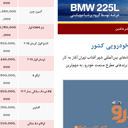
000
1,680,000
کمری چین
,000
8,780,000
بنز C200 فول
برماشین
,000
,850,000,
 خودرویی کشور
النترا فول کرمان ۲۰۲۵
000
ر محل دائمی نمایشگاه‌های بین‌المللی شهر آفتاب تهران آغاز به کار
,440,000,
توسان فول ۲۰۲۵
و برندهای مطرح صنعت خودرو، به مهم‌ترین
000
,800,000,
تیگو 8
000
,950,000,
FX دو دف مشکی مدل ۱۴۰۴
000
,700,000,
لاماری
000
,550,000,
لوکانو L7 مشکی