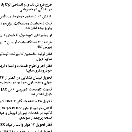
طرح فروش نقدی و اقساطی توکا پل
نمایندگی اتوخسروانی
کاهش ۶۹ درصدی خودروهای ناقص شرکت سایپا
ثبت درخواست محصولات ایران‌خودرو
واریز وجه آغاز شد
از موتورهای کم‌مصرف تا خودروهای
عرضه ۶۰۰ 
بورس کالا
آغاز تولید نخستین کامیونت اتوماتی
سایپا دیزل
خودروسازی سایپا
عملی وعده نامی خودرو در تحویل 
قی
دیزل اعلام شد
تحویل ۴۸ ساعته چانگان UNI-T کلید خورد
آفت
تأکید بر خدمات پس از فروش و عرض
نسخه پرچمدار سوئدی
آغاز تحویل ۱۳ هزار وانت زامیاد EX
تحویل او