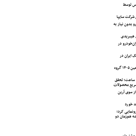
اس توسط
 بدون نیاز به
 هیبریدی
دستگاه وانت آریسان ۲ ایران‌خودرو در
ک ایران در
آغاز اجرای طرح خدمات و امداد اربعین ۱۴۰۵ گروه
تحویل نیسان قشقایی در کمتر از ۲۴ ساعت؛ تحقق
سریع محصولات
مت کامیونت کمپرسی ۶ تن JAC از سوی آرین
اب خودرو از ولوو XC90 PHEV رونمایی کرد؛
ه هم‌زمان دو
لین سری خودرو IM LS7 به مشتریان