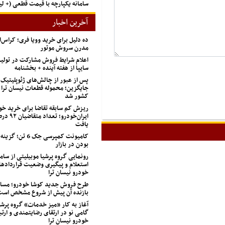
سامانه یکپارچه با قیمت قطعی (+ 
آخرین اخبار
ده دلیل برای خرید وویا فری؛ کراس‌
مدرن سروش موتور
اعلام شرایط فروش مشارکت در تول
سایپا از هفته آینده + بخشنامه
پس از عبور از چالش‌های ژئوپلیتیک
جایگزین؛ محموله قطعات نیسان ترا 
کشور شد
ریزش کم‌ سابقه تقاضا برای خرید خو
ایران‌خودرو؛
یافت
کامیونت کمپرسی جک 
بودن در بازار
رونمایی گروه پرشیا موبیلیتی از ساما
استعلام و پیگیری وضعیت قراردادها
خودرو نیسان ترا
طرح فروش جدید کوشا خودرو؛ مسابق
بازنده آن پیش از شروع مشخص اس
آغاز به کار «میز خدمات» گروه پرشی
گامی نو در ارتقای رضایتمندی و ارتب
خودرو نیسان ترا