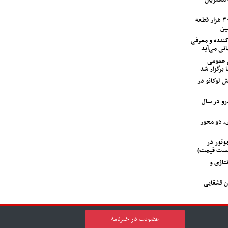
ایران‌خودرو با ۱۲۰ اکیپ امدادی و ۳۰۰ هزار قطعه
ین
ی متحول‌کننده و معرفی
انی می‌آید
 عمومی
 برگزار شد
 لوکانو در
‌خودرو در سال
، دو محور
 GAC جیران موتور در
لیست قیمت)
تاژی و
ن قشقایی
عضویت در خبرنامه