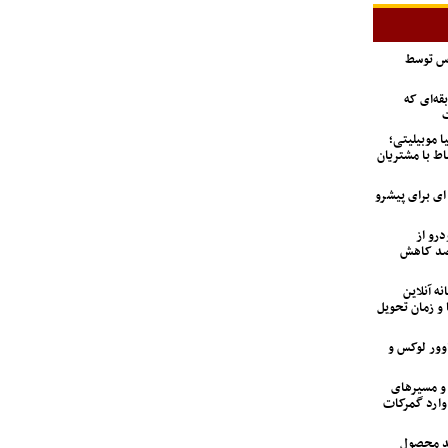
اس توسط
ه‌ای که
ت
ا موبیلیتی؛
اط با مشتریان
6 تن؛ گزینه ای برای پیشرو
درو از
 تعداد متقاضیان ۹۲ درصد کاهش
نه آنلاین
 و زمان تحویل
اوور لوکس و
 و مسیرهای
وارد گمرکات
ید محصول