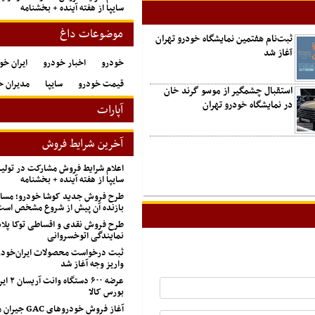
سایپا از هفته آینده + بخشنامه
موضوعات داغ
ثبت‌نام هفتمین نمایشگاه خودرو تهران
آغاز شد
خودرو
اخبار خودرو
ایران خو
قیمت خودرو
سایپا
مدیران خ
استقبال چشمگیر از موسو گرند خان
در نمایشگاه خودرو تهران
آپارات
آخرین شرایط فروش
اعلام شرایط فروش مشارکت در تول
سایپا از هفته آینده + بخشنامه
طرح فروش جدید کوشا خودرو؛ مسابق
بازنده آن پیش از شروع مشخص اس
طرح فروش نقدی و اقساطی توکا پل
نمایندگی اتوخسروانی
ثبت درخواست محصولات ایران‌خودرو
واریز وجه آغاز شد
عرضه ۶۰۰ 
بورس کالا
آغاز فروش خودروهای