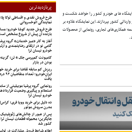
پربازدیدترین
مایشگاه های خودرو کشور را خواهد شکست و
طرح فروش نقدی و اقساطی توکا پل
ارداتی کشور بپردازند.این نمایشگاه علاوه بر
نمایندگی اتوخسروانی
سعه همکاری‌های تجاری، رونمایی از محصولات
طرح فروش جدید کوشا خودرو؛ مسابق
بازنده آن پیش از شروع مشخص اس
.
آغاز به کار «میز خدمات» گروه پرشی
گامی نو در ارتقای رضایتمندی و ارتب
خودرو نیسان ترا
کامیونت کمپرسی جک 
بودن در بازار
ریزش کم‌ سابقه تقاضا برای خرید خو
ایران‌خودرو؛
یافت
رونمایی گروه پرشیا موبیلیتی از ساما
استعلام و پیگیری وضعیت قراردادها
خودرو نیسان ترا
ده دلیل برای خرید وویا فری؛ کراس‌
مدرن سروش موتور
پس از عبور از چالش‌های ژئوپلیتیک
جایگزین؛ محموله قطعات نیسان ترا 
کشور شد
اعلام شرایط فروش مشارکت در تول