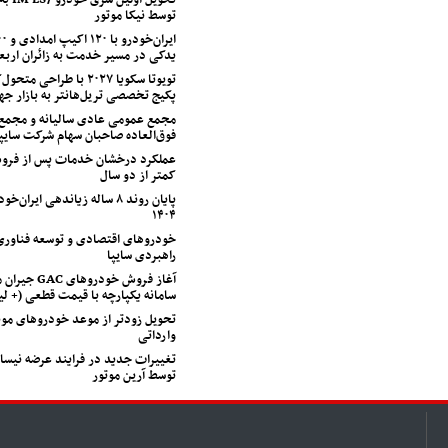
توسط نیکا موتور
یدکی در مسیر خدمت به زائران اربع
تویوتا سکویا ۲۰۲۷ با طراح
پکیج تخصصی تریل‌هانتر به بازار جه
مجمع عمومی عادی سالیانه و مجمع
فوق‌العاده صاحبان سهام شرکت سایپا
عملکرد درخشان خدمات پس از فروش
کمتر از دو سال
پایان روند ۸ ساله زیاندهی ایران
۱۴۰۴
خودروهای اقتصادی و توسعه فناوری
راهبردی سایپا
آغاز فروش خودروهای
سامانه یکپارچه با قیمت قطعی (+ 
تحویل زودتر از موعد خودروهای مون
وارداتی
تغییرات جدید در فرایند عرضه نیسا
توسط آرین موتور