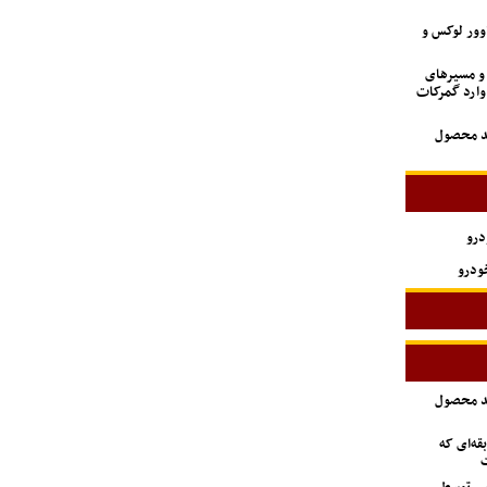
اوور لوکس و
 و مسیرهای
وارد گمرکات
ید محصول
درو
ودرو
ید محصول
ه‌ای که
ت