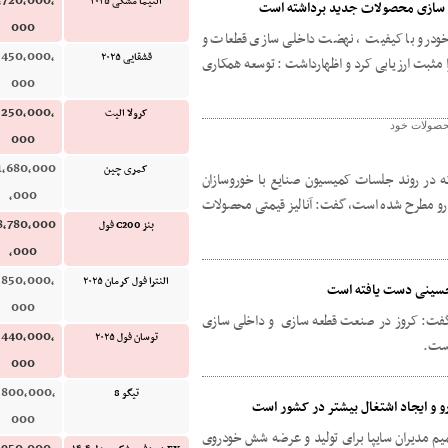
,720,000,
التیما مشکی ۲۰۲۵
ی سازی محصولات جدید برداشته است
000
ودرو با کیفیت ، نهضت داخلی سازی قطعات و
,450,000,
قشقایی ۲۰۲۵
مثبت ارزیابی کرد و اظهارداشت : توسعه همکاری
000
,250,000,
کرولا الیت
محصولات خود
000
1,680,000
کمری چین
 در روند جلسات کمیسیون صنایع با خوروسازان
,000
و مطرح شده است، گفت: آنالیز قیمتی محصولات
8,780,000
بنز C200 فول
,000
,850,000,
النترا فول کرمان ۲۰۲۵
تحسینی دست یافته است
000
 گفت: کروز در صنعت قطعه سازی و داخلی سازی
,440,000,
توسان فول ۲۰۲۵
است.
000
,800,000,
تیگو 8
و و ایجاد اشتغال بیشتر در کشور است
000
م مدیران سایپا برای تولید و عرضه شش خودروی