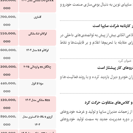
,950,000,
FX دو دف مشکی مدل ۱۴۰۴
ایپای نوین به دنبال بومی‌سازی صنعت خودرو و
000
,700,000,
لاماری
000
 کارنامه شرکت سایپا است
,550,000,
لوکانو L7 مشکی
ی اتکای بیش از پیش به توانمندی‌های داخلی در
000
 مقابله با تحریم‌ها اعلام و بر قابلیت‌ها و نقاط
,600,000,
لوکانو L8 مدل ۱۴۰۴
000
عنوان کرد
,200,000,
دروهای کار پیشتاز است
چانگان 55 وارداتی ۲۰۲۵
000
 خودرو دیزل بازدید کرده و با روند فعالیت ها و
,440,000,
مزدا 3 فول
000
,120,000,
X55 مشکی مدل ۱۴۰۴
 و کلاس‌های متفاوت حرکت کرد
000
ز زحمات مدیران سایپا و تولید و عرضه خودروهای
,890,000,
آریزو 5 FL خاکستری مدل
وین در دوره مدیریت جدید به سمت تولید خودروهای
000
۱۴۰۴