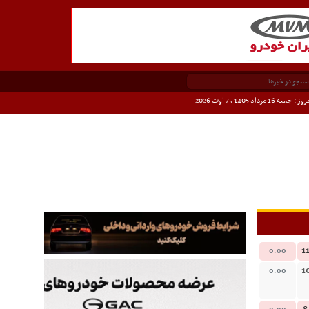
وز : جمعه 16 مرداد 1405 ،
7 اوت 2026
1
0.00
1
0.00