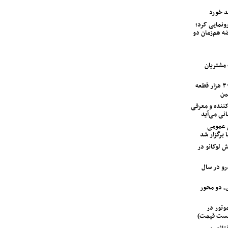
اب خودرو از ولوو XC90 PHEV رونمایی کرد؛
ه هم‌زمان دو
لین سری خودرو IM LS7 به مشتریان
ایران‌خودرو با ۱۲۰ اکیپ امدادی و ۳۰۰ هزار قطعه
ین
ی متحول‌کننده و معرفی
انی می‌آید
 عمومی
 برگزار شد
 لوکانو در
‌خودرو در سال
، دو محور
 GAC جیران موتور در
لیست قیمت)