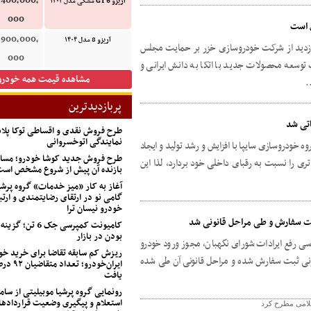
,400,000,
آریزو 6 GT مشکی مدل ۱۴۰۴
000
 است
,900,000,
آریزو 8 مدل ۱۴۰۴
زدید از شرکت خودروسازی خزر بر حمایت مجلس
000
سعه محصولات جدید با اتکا به دانش ایرانی و
مشاهده قیمت همه خودرو
.
پربازدیدترین
اتی شد
طرح فروش نقدی و اقساطی توکا پل
نمایندگی اتوخسروانی
ودروسازی سایپا با افزایش و رشد تولید و ایجاد
طرح فروش جدید کوشا خودرو؛ مسابق
 را نسبت به رقبای داخلی خود بردارد، لذا این
بازنده آن پیش از شروع مشخص اس
آغاز به کار «میز خدمات» گروه پرشی
گامی نو در ارتقای رضایتمندی و ارتب
خودرو نیسان ترا
بت سفارش و طی مراحل قانونی شد
کامیونت کمپرسی جک 
بودن در بازار
ی رفع ایرادات شورای نگهبان، مجوز ورود خودرو
ریزش کم‌ سابقه تقاضا برای خرید خو
ونی ثبت سفارش شده و مراحل قانونی آن طی شده
ایران‌خودرو؛
یافت
رونمایی گروه پرشیا موبیلیتی از ساما
استعلام و پیگیری وضعیت قراردادها
لامی مطرح کرد