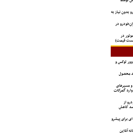
اس توسط
 بدون نیاز به
دستگاه وانت آریسان ۲ ایران‌خودرو در
 GAC جیران موتور در
لیست قیمت)
اوور لوکس و
ید محصول
 و مسیرهای
وارد گمرکات
درو از
 تعداد متقاضیان ۹۲ درصد کاهش
6 تن؛ گزینه ای برای پیشرو
نه آنلاین