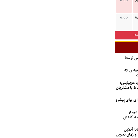
5
0.00
6
0.00
ها
اس توسط
ه‌ای که
ت
ا موبیلیتی؛
اط با مشتریان
6 تن؛ گزینه ای برای پیشرو
درو از
 تعداد متقاضیان ۹۲ درصد کاهش
نه آنلاین
 و زمان تحویل