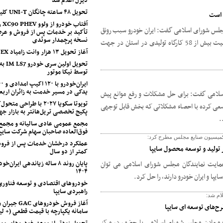
دیزل اعلام شد
تحویل ۴۸ ساعته چانگان UNI-T کلید خورد
ه است
آفت
ر مجلس شورای اسلامی گفت: ایران خودرو سبب رونق
تأکید بر خدمات پس از فروش و عرض
نسخه پرچمدار سوئدی
تولید در استان البرز شده و در حال حاضر فعالیت بیش از 58 کارگاه تولیدی در استان در جهت
آغاز تحویل ۱۳ هزار وانت زامیاد EX
تحویل او
توسط نیکا موتور
یدکی در مسیر خدمت به زائران اربع
لامی گفت: برای حل مشکلات و رفع موانع پیش
تویوتا سکویا ۲۰۲۷ با طراح
ی کرده با احصاء مشکلاتی که بخش قابل توجهی
پکیج تخصصی تریل‌هانتر به بازار جه
.
مجمع عمومی عادی سالیانه و مجمع
فوق‌العاده صاحبان سهام شرکت سایپا
 کمیسیون صنایع مجلس مطرح کرد:
عملکرد درخشان خدمات پس از فروش
تولید و توسعه محصول سایپا
کمتر از دو سال
پایان روند ۸ ساله زیاندهی ایران
مایت نمایندگان مجلس شورای اسلامی می توان
۱۴۰۴
ا و ایران خودرو دارند، را حل کرد.
خودروهای اقتصادی و توسعه فناوری
راهبردی سایپا
ام شد:
آغاز فروش خودروهای
‌های توسعه ای سایپا
سامانه یکپارچه با قیمت قطعی (+ 
 معادن مجلس شورای اسلامی با حضور در مرکز