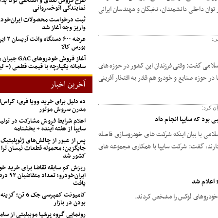
طرح فروش نقدی و اقساطی توکا پل
نمایندگی اتوخسروانی
 توان داخلی دانشمندان، نخبگان و مهندسان ایرانی
ثبت درخواست محصولات ایران‌خودرو
واریز وجه آغاز شد
عرضه ۶۰۰ 
ی:
بورس کالا
آغاز فروش خودروهای
امی گفت: وقتی فرزندان این کشور در حوزه های
سامانه یکپارچه با قیمت قطعی (+ 
 در حوزه صنایع و خودرو هم قادر به افتخار آفرینی
آخرین اخبار
ده دلیل برای خرید وویا فری؛ کراس‌
مدرن سروش موتور
ن کرد:
ی بود که سایپا انجام داد
اعلام شرایط فروش مشارکت در تول
سایپا از هفته آینده + بخشنامه
امی با بیان اینکه شرکت های خودروسازی فاصله
پس از عبور از چالش‌های ژئوپلیتیک
دارند، گفت: شرکت سایپا با همکاری مجموعه های
جایگزین؛ محموله قطعات نیسان ترا 
کشور شد
ریزش کم‌ سابقه تقاضا برای خرید خو
ایران‌خودرو؛
یافت
کامیونت کمپرسی جک 
ع خودروهای لوکس را مشخص کردند.
بودن در بازار
رونمایی گروه پرشیا موبیلیتی از ساما