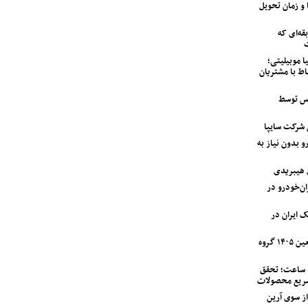
 و زمان تحویل
ه‌ای که
ت
ا موبیلیتی؛
اط با مشتریان
اس توسط
 بدون نیاز به
 هیبریدی
دستگاه وانت آریسان ۲ ایران‌خودرو در
ک ایران در
آغاز اجرای طرح خدمات و امداد اربعین ۱۴۰۵ گروه
تحویل نیسان قشقایی در کمتر از ۲۴ ساعت؛ تحقق
سریع محصولات
مت کامیونت کمپرسی ۶ تن JAC از سوی آرین