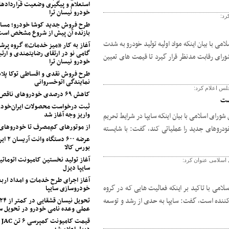
استعلام و پیگیری وضعیت قراردادها
خودرو نیسان ترا
رد:
طرح فروش جدید کوشا خودرو؛ مسابق
بازنده آن پیش از شروع مشخص اس
ی با بیان اینکه مواد اولیه تولید خودرو به شدت
آغاز به کار «میز خدمات» گروه پرشی
گامی نو در ارتقای رضایتمندی و ارتب
شورای رقابت مدنظر قرار گیرد تا قیمت های تعیین
خودرو نیسان ترا
طرح فروش نقدی و اقساطی توکا پل
نمایندگی اتوخسروانی
لس اعلام کرد:
کاهش ۶۹ درصدی خودروهای ناقص شرکت سایپا
ست
ثبت درخواست محصولات ایران‌خودرو
واریز وجه آغاز شد
رای اسلامی با بیان اینکه سایپا در شرایط تحریم
از موتورهای کم‌مصرف تا خودروهای
ودروهای جدید را عملیاتی کند، گفت: با شایسته
عرضه ۶۰۰ 
بورس کالا
آغاز تولید نخستین کامیونت اتوماتی
اسلامی عنوان کرد:
سایپا دیزل
می با تاکید بر اینکه فعالیت هایی که در گروه
خودروسازی سایپا
کننده است، گفت: سایپا به حدی از رشد و توسعه
عملی وعده نامی خودرو در تحویل 
قی