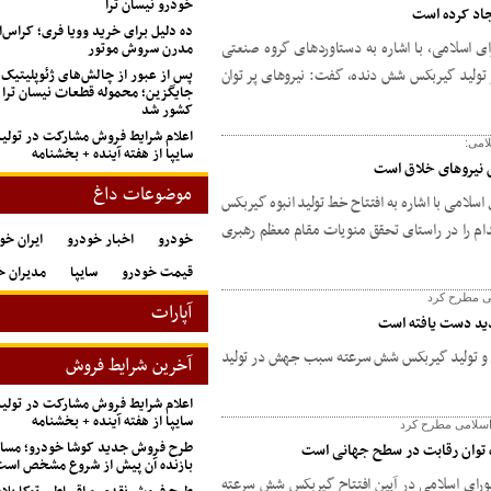
خودرو نیسان ترا
جاد کرده است
ده دلیل برای خرید وویا فری؛ کراس‌
ی اسلامی، با اشاره به دستاوردهای گروه صنعتی
مدرن سروش موتور
تولید گیربکس شش دنده، گفت: نیروهای پر توان
پس از عبور از چالش‌های ژئوپلیتیک
جایگزین؛ محموله قطعات نیسان ترا 
کشور شد
اعلام شرایط فروش مشارکت در تول
امی:
سایپا از هفته آینده + بخشنامه
 نیروهای خلاق است
موضوعات داغ
اسلامی با اشاره به افتتاح خط تولید انبوه گیربکس
ام را در راستای تحقق منویات مقام معظم رهبری
خودرو
اخبار خودرو
ایران خو
قیمت خودرو
سایپا
مدیران خ
ی مطرح کرد
آپارات
دید دست یافته است
حی و تولید گیربکس شش سرعته سبب جهش در تولید
آخرین شرایط فروش
اعلام شرایط فروش مشارکت در تول
سایپا از هفته آینده + بخشنامه
 اسلامی مطرح کرد
طرح فروش جدید کوشا خودرو؛ مسابق
 توان رقابت در سطح جهانی است
بازنده آن پیش از شروع مشخص اس
شورای اسلامی در آیین افتتاح گیربکس شش سرعته