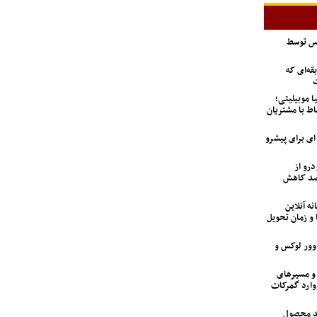
اس توسط
ه‌ای که
ت
ا موبیلیتی؛
اط با مشتریان
6 تن؛ گزینه ای برای پیشرو
درو از
 تعداد متقاضیان ۹۲ درصد کاهش
نه آنلاین
 و زمان تحویل
اوور لوکس و
 و مسیرهای
وارد گمرکات
ید محصول