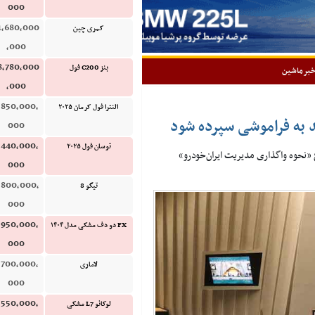
000
1,680,000
کمری چین
,000
8,780,000
بنز C200 فول
برماشین
,000
,850,000,
النترا فول کرمان ۲۰۲۵
د به فراموشی سپرده شود
000
,440,000,
توسان فول ۲۰۲۵
«نحوه واگذاری مدیریت ایران‌خودرو»
000
,800,000,
تیگو 8
000
,950,000,
FX دو دف مشکی مدل ۱۴۰۴
000
,700,000,
لاماری
000
,550,000,
لوکانو L7 مشکی