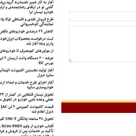
آغاز به کار «میز خدمات» گروه پرشی
گامی نو در ارتقای رضایتمندی و ارتب
خودرو نیسان ترا
طرح فروش نقدی و اقساطی توکا پل
نمایندگی اتوخسروانی
کاهش ۶۹ درصدی خودروهای ناقص شرکت سایپا
ثبت درخواست محصولات ایران‌خودرو
واریز وجه آغاز شد
از موتورهای کم‌مصرف تا خودروهای
عرضه ۶۰۰ 
بورس کالا
آغاز تولید نخستین کامیونت اتوماتی
سایپا دیزل
خودروسازی سایپا
عملی وعده نامی خودرو در تحویل 
قی
دیزل اعلام شد
تحویل ۴۸ ساعته چانگان UNI-T کلید خورد
آفت
تأکید بر خدمات پس از فروش و عرض
نسخه پرچمدار سوئدی