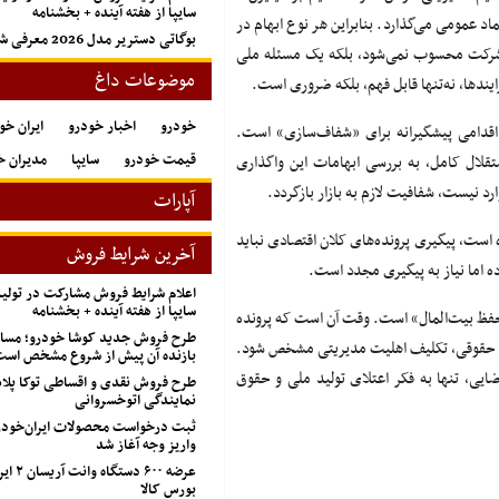
سایپا از هفته آینده + بخشنامه
د عمومی می‌گذارد. بنابراین هر نوع ابهام در
بوگاتی دستریر مدل 2026 معرفی شد + تصاویر
 شرکت محسوب نمی‌شود، بلکه یک مسئله ملی
موضوعات داغ
دها، نه‌تنها قابل فهم، بلکه ضروری است.
خودرو
اخبار خودرو
ایران خو
ه اقدامی پیشگیرانه برای «شفاف‌سازی» است.
قیمت خودرو
سایپا
مدیران خ
تقلال کامل، به بررسی ابهامات این واگذاری
رد نیست، شفافیت لازم به بازار بازگردد
.
آپارات
 است، پیگیری پرونده‌های کلان اقتصادی نباید
آخرین شرایط فروش
ده اما نیاز به پیگیری مجدد است.
اعلام شرایط فروش مشارکت در تول
سایپا از هفته آینده + بخشنامه
 «حفظ بیت‌المال» است. وقت آن است که پرونده
طرح فروش جدید کوشا خودرو؛ مسابق
یق حقوقی، تکلیف اهلیت‌ مدیریتی مشخص شود.
بازنده آن پیش از شروع مشخص اس
یی، تنها به فکر اعتلای تولید ملی و حقوق
طرح فروش نقدی و اقساطی توکا پل
نمایندگی اتوخسروانی
ثبت درخواست محصولات ایران‌خودرو
واریز وجه آغاز شد
عرضه ۶۰۰ 
بورس کالا