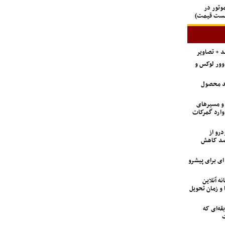
 GAC جیران موتور در
لیست قیمت)
اوور لوکس و
ید محصول
 و مسیرهای
وارد گمرکات
درو از
 تعداد متقاضیان ۹۲ درصد کاهش
6 تن؛ گزینه ای برای پیشرو
نه آنلاین
 و زمان تحویل
ه‌ای که
ت