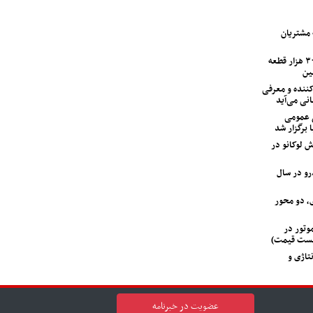
لین سری خودرو IM LS7 به مشتریان
ایران‌خودرو با ۱۲۰ اکیپ امدادی و ۳۰۰ هزار قطعه
ین
ی متحول‌کننده و معرفی
انی می‌آید
 عمومی
 برگزار شد
 لوکانو در
‌خودرو در سال
، دو محور
 GAC جیران موتور در
لیست قیمت)
تاژی و
عضویت در خبرنامه