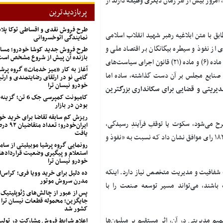
، امروز بیش از هر زمان دیگری وظیفه دارند از
پربازدیدترین
طرح فروش نقدی و اقساطی توکا پل
ابق با متن ابلاغیه رهبر شهید انقلاب اسلامی
نمایندگی اتوخسروانی
 درخصوص جلوگیری از نفوذ و سیطره بیگانگان بر اقتصاد ملی و
طرح فروش جدید کوشا خودرو؛ مسابق
بازنده آن پیش از شروع مشخص اس
همچنین توجه به احراز و پایش اهلیت مدیریتی در قانون «اصلاح بند (۵) ماده (۶) و ماده (۲۱) قانون اجرای سیاست‌های
آغاز به کار «میز خدمات» گروه پرشی
ی که کمیسیون صنایع مجلس بر آن دست گذاشته، ساده اما
گامی نو در ارتقای رضایتمندی و ارتب
خودرو نیسان ترا
دیریتی و قضایی برای سکانداری بزرگترین
کامیونت کمپرسی جک 
بودن در بازار
ریزش کم‌ سابقه تقاضا برای خرید خو
رح می‌شود، سکوت یا توقفِ فرآیندِ رسیدگی،
ایران‌خودرو؛
یافت
می‌تواند شائبه نادیده گرفتن حقوق عمومی را تقویت کند اما مجلس با ۱۸۳ رای موافق نشان داد که نسبت به «نفوذ و
رونمایی گروه پرشیا موبیلیتی از ساما
استعلام و پیگیری وضعیت قراردادها
خودرو نیسان ترا
ه شفافیت و مدیریت متخصص نیاز دارد. اینکه
ده دلیل برای خرید وویا فری؛ کراس‌
مدرن سروش موتور
 باشند، می‌تواند مسیر توسعه صنعت را با
پس از عبور از چالش‌های ژئوپلیتیک
جایگزین؛ محموله قطعات نیسان ترا 
کشور شد
مدیریتی در آن، اثر مستقیم بر میلیون‌ها
اعلام شرایط فروش مشارکت در تول