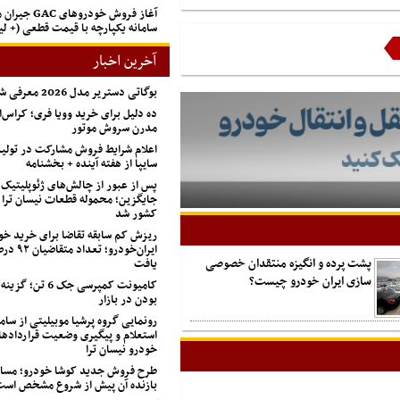
آغاز فروش خودروهای
سامانه یکپارچه با قیمت قطعی (+ 
آخرین اخبار
بوگاتی دستریر مدل 2026 معرفی شد + تصاویر
ده دلیل برای خرید وویا فری؛ کراس‌
مدرن سروش موتور
اعلام شرایط فروش مشارکت در تول
سایپا از هفته آینده + بخشنامه
پس از عبور از چالش‌های ژئوپلیتیک
جایگزین؛ محموله قطعات نیسان ترا 
کشور شد
ریزش کم‌ سابقه تقاضا برای خرید خو
ایران‌خودرو؛
پشت پرده و انگیزه منتقدان خصوصی‌
یافت
سازی ایران‌ خودرو چیست؟
کامیونت کمپرسی جک 
بودن در بازار
رونمایی گروه پرشیا موبیلیتی از ساما
استعلام و پیگیری وضعیت قراردادها
خودرو نیسان ترا
طرح فروش جدید کوشا خودرو؛ مسابق
بازنده آن پیش از شروع مشخص اس