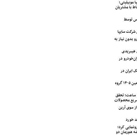
ا موبیلیتی؛
اط با مشتریان
اس توسط
 بدون نیاز به
 هیبریدی
دستگاه وانت آریسان ۲ ایران‌خودرو در
ک ایران در
آغاز اجرای طرح خدمات و امداد اربعین ۱۴۰۵ گروه
تحویل نیسان قشقایی در کمتر از ۲۴ ساعت؛ تحقق
سریع محصولات
مت کامیونت کمپرسی ۶ تن JAC از سوی آرین
اب خودرو از ولوو XC90 PHEV رونمایی کرد؛
ه هم‌زمان دو