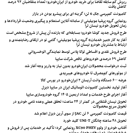
ریزش کم‌ سابقه تقاضا برای خرید خودرو از ایران‌خودرو؛ تعداد متقاضیان ۹۲ درصد
کاهش یافت
کامیونت کمپرسی جک 6 تن؛ گزینه ای برای پیشرو بودن در بازار
رونمایی گروه پرشیا موبیلیتی از سامانه آنلاین استعلام و پیگیری وضعیت قراردادها و
زمان تحویل خودرو نیسان ترا
طرح فروش جدید کوشا خودرو؛ مسابقه‌ای که بازنده آن پیش از شروع مشخص است
آغاز به کار «میز خدمات» گروه پرشیا موبیلیتی؛ گامی نو در ارتقای رضایتمندی و
ارتباط با مشتریان خودرو نیسان ترا
طرح فروش نقدی و اقساطی توکا پلاس توسط نمایندگی اتوخسروانی
کاهش ۶۹ درصدی خودروهای ناقص شرکت سایپا
ثبت درخواست محصولات ایران‌خودرو بدون نیاز به واریز وجه آغاز شد
از موتورهای کم‌مصرف تا خودروهای هیبریدی
عرضه ۶۰۰ دستگاه وانت آریسان ۲ ایران‌خودرو در بورس کالا
آغاز تولید نخستین کامیونت اتوماتیک ایران در سایپا دیزل
آغاز اجرای طرح خدمات و امداد اربعین ۱۴۰۵ گروه خودروسازی سایپا
تحویل نیسان قشقایی در کمتر از ۲۴ ساعت؛ تحقق عملی وعده نامی خودرو در
تحویل سریع محصولات
قیمت کامیونت کمپرسی ۶ تن JAC از سوی آرین دیزل اعلام شد
تحویل ۴۸ ساعته چانگان UNI-T کلید خورد
آفتاب خودرو از ولوو XC90 PHEV رونمایی کرد؛ تأکید بر خدمات پس از فروش و
عرضه هم‌زمان دو نسخه پرچمدار سوئدی