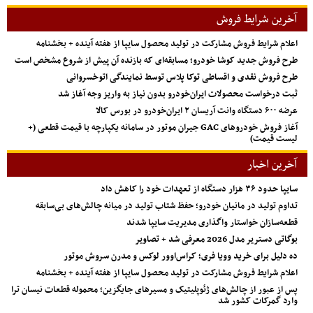
آخرین شرایط فروش
اعلام شرایط فروش مشارکت در تولید محصول سایپا از هفته آینده + بخشنامه
طرح فروش جدید کوشا خودرو؛ مسابقه‌ای که بازنده آن پیش از شروع مشخص است
طرح فروش نقدی و اقساطی توکا پلاس توسط نمایندگی اتوخسروانی
ثبت درخواست محصولات ایران‌خودرو بدون نیاز به واریز وجه آغاز شد
عرضه ۶۰۰ دستگاه وانت آریسان ۲ ایران‌خودرو در بورس کالا
آغاز فروش خودروهای GAC جیران موتور در سامانه یکپارچه با قیمت قطعی (+
لیست قیمت)
آخرین اخبار
سایپا حدود ۳۶ هزار دستگاه از تعهدات خود را کاهش داد
تداوم تولید در مانیان خودرو؛ حفظ شتاب تولید در میانه چالش‌های بی‌سابقه
قطعه‌سازان خواستار واگذاری مدیریت سایپا شدند
بوگاتی دستریر مدل 2026 معرفی شد + تصاویر
ده دلیل برای خرید وویا فری؛ کراس‌اوور لوکس و مدرن سروش موتور
اعلام شرایط فروش مشارکت در تولید محصول سایپا از هفته آینده + بخشنامه
پس از عبور از چالش‌های ژئوپلیتیک و مسیرهای جایگزین؛ محموله قطعات نیسان ترا
وارد گمرکات کشور شد