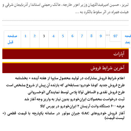
تبریز، حسین امیرعبداللهیان وزیر امور خارجه، مالک رحمتی استاندار آذربایجان شرقی و
هیئت همراه در اثر سقوط بالگرد به ...
...
حه
97
9
8
7
6
5
4
3
2
1
صفحه
بعد
قبل
آپارات
آخرین شرایط فروش
اعلام شرایط فروش مشارکت در تولید محصول سایپا از هفته آینده + بخشنامه
طرح فروش جدید کوشا خودرو؛ مسابقه‌ای که بازنده آن پیش از شروع مشخص است
طرح فروش نقدی و اقساطی توکا پلاس توسط نمایندگی اتوخسروانی
ثبت درخواست محصولات ایران‌خودرو بدون نیاز به واریز وجه آغاز شد
عرضه ۶۰۰ دستگاه وانت آریسان ۲ ایران‌خودرو در بورس کالا
آغاز فروش خودروهای GAC جیران موتور در سامانه یکپارچه با قیمت قطعی (+
لیست قیمت)