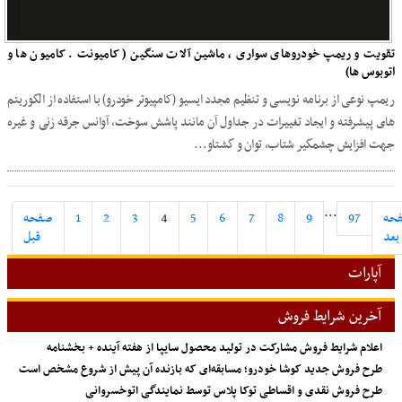
تقویت و ریمپ خودروهای سواری ، ماشین آلات سنگین ( کامیونت . کامیون ها و
اتوبوس ها)
ریمپ نوعی از برنامه نویسی و تنظیم مجدد ایسیو (کامپیوتر خودرو) با استفاده از الگوریتم
های پیشرفته و ایجاد تغییرات در جداول آن مانند پاشش سوخت، آوانس جرقه زنی و غیره
جهت افزایش چشمگیر شتاب، توان و گشتاو...
...
حه
97
9
8
7
6
5
4
3
2
1
صفحه
بعد
قبل
آپارات
آخرین شرایط فروش
اعلام شرایط فروش مشارکت در تولید محصول سایپا از هفته آینده + بخشنامه
طرح فروش جدید کوشا خودرو؛ مسابقه‌ای که بازنده آن پیش از شروع مشخص است
طرح فروش نقدی و اقساطی توکا پلاس توسط نمایندگی اتوخسروانی