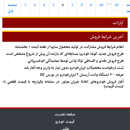
...
ه
97
10
9
8
7
6
5
4
3
2
صفحه
عد
قبل
آپارات
آخرین شرایط فروش
اعلام شرایط فروش مشارکت در تولید محصول سایپا از هفته آینده + بخشنامه
طرح فروش جدید کوشا خودرو؛ مسابقه‌ای که بازنده آن پیش از شروع مشخص است
طرح فروش نقدی و اقساطی توکا پلاس توسط نمایندگی اتوخسروانی
ثبت درخواست محصولات ایران‌خودرو بدون نیاز به واریز وجه آغاز شد
عرضه ۶۰۰ دستگاه وانت آریسان ۲ ایران‌خودرو در بورس کالا
آغاز فروش خودروهای GAC جیران موتور در سامانه یکپارچه با قیمت قطعی (+
لیست قیمت)
صفحه نخست
قیمت خودرو
عکس