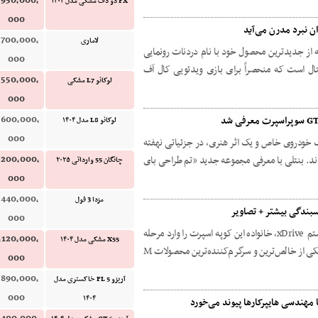
,950,000,
FX دو دف مشکی مدل ۱۴۰۴
000
ان نبرد مدرن می‌آید
,700,000,
لاماری
ه از جدیدترین محصول خود با نام دردنات رونمایی
000
ال است که منحصراً برای بازی ویدئویی کال آف
,550,000,
لوکانو L7 مشکی
000
,600,000,
لوکانو L8 مدل ۱۴۰۴
000
 خودروی خاص و یک اثر هنری، در جزئیاتی نهفته
اند. بنتلی با معرفی مجموعه جدید «تم طراحی بای
,200,000,
چانگان 55 وارداتی ۲۰۲۵
000
,440,000,
مزدا 3 فول
000
ب ام و با معرفی نسخه جدید M2 مجهز به سیستم xDrive، خانواده این کوپه اسپرت را وارد مرحله
,120,000,
X55 مشکی مدل ۱۴۰۴
تازه‌ای کرده است. تا پیش از این، M2 به عنوان یکی از خالص‌ترین و سرگرم‌کننده‌ترین محصولات M
000
,890,000,
آریزو 5 FL خاکستری مدل
000
۱۴۰۴