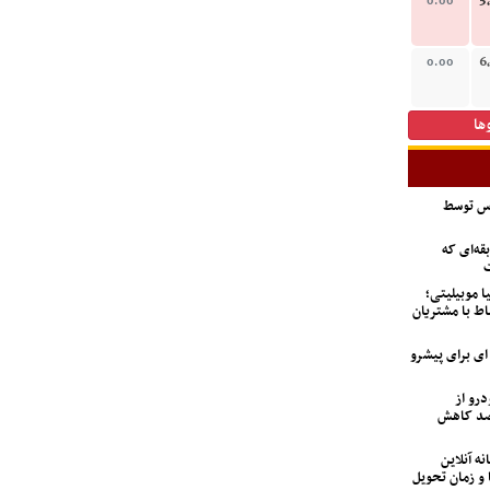
5
0.00
6
0.00
ها
اس توسط
ه‌ای که
ت
ا موبیلیتی؛
اط با مشتریان
6 تن؛ گزینه ای برای پیشرو
درو از
 تعداد متقاضیان ۹۲ درصد کاهش
نه آنلاین
 و زمان تحویل