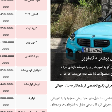
,720,000,
التیما مشکی ۲۰۲۵
000
,450,000,
قشقایی ۲۰۲۵
000
,250,000,
کرولا الیت
000
1,680,000
کمری چین
,000
8,780,000
بنز C200 فول
,000
ید M2 مجهز به سیستم xDrive، خانواده این کوپه اسپرت را وارد مرحله تازه‌ای کرده
,850,000,
النترا فول کرمان ۲۰۲۵
000
,440,000,
توسان فول ۲۰۲۵
‌کننده و معرفی پکیج تخصصی تریل‌هانتر به بازار جهانی
000
زرسانی شده شاسی‌بلند فول‌سایز خود یعنی سکویا را با تغییراتی
,800,000,
تیگو 8
معرفی کرد تا پاسخی دقیق به نیازهای خانواده‌های
000