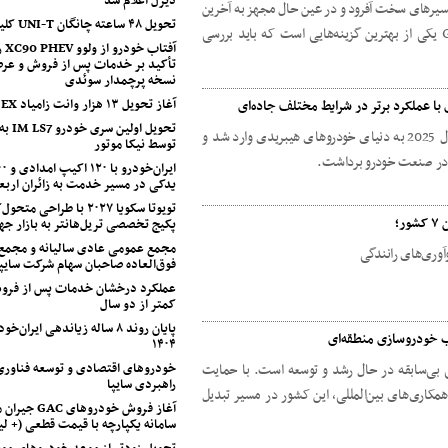
دیزل اعلام شد
سیرهای سخت آفرود و در عین حال مجهز به آخرین
تحویل ۴۸ ساعته چانگان UNI-T کلید خورد
فناوری‌ها هستید، هایلوکسGR Sport II ۲۰۲۵ یکی از بهترین گزینه‌هایی است که باید بررسی
آفت
تأکید بر خدمات پس از فروش و عرض
نسخه پرچمدار سوئدی
آغاز تحویل ۱۳ هزار وانت زامیاد EX
تحویل او
آلفارومئو با معرفی مدل جونیور ایبریدا Q4 مدل 2025 به دنیای خودروهای هیبریدی وارد شد و
توسط نیکا موتور
ی در صنعت خودرو برداشت.
یدکی در مسیر خدمت به زائران اربع
تویوتا سکویا ۲۰۲۷ با طراح
پکیج تخصصی تریل‌هانتر به بازار جه
مجمع عمومی عادی سالیانه و مجمع
فوق‌العاده صاحبان سهام شرکت سایپا
عملکرد درخشان خدمات پس از فروش
کمتر از دو سال
پایان روند ۸ ساله زیاندهی ایران
ب خودروسازی منطقه‌ای
۱۴۰۴
خودروهای اقتصادی و توسعه فناوری
ی‌سابقه در حال رشد و توسعه است. با حمایت
راهبردی سایپا
سترده و همکاری‌های بین‌المللی، این کشور در مسیر تبدیل
آغاز فروش خودروهای
سامانه یکپارچه با قیمت قطعی (+ 