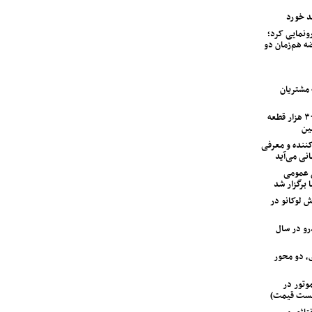
اب خودرو از ولوو XC90 PHEV رونمایی کرد؛
ه هم‌زمان دو
لین سری خودرو IM LS7 به مشتریان
ایران‌خودرو با ۱۲۰ اکیپ امدادی و ۳۰۰ هزار قطعه
ین
ی متحول‌کننده و معرفی
انی می‌آید
 عمومی
 برگزار شد
 لوکانو در
‌خودرو در سال
، دو محور
 GAC جیران موتور در
لیست قیمت)