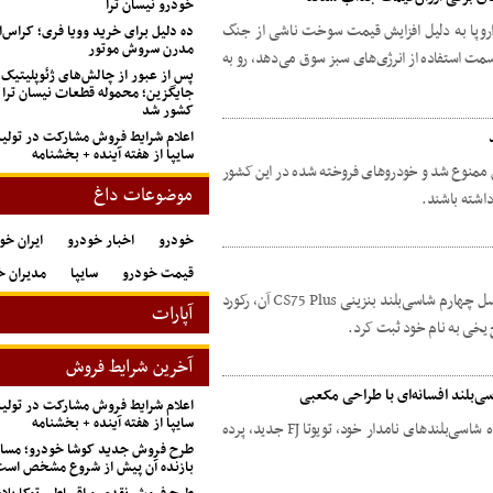
خودرو نیسان ترا
 اروپا به دلیل افزایش قیمت سوخت ناشی از جنگ
ده دلیل برای خرید وویا فری؛ کراس‌
مدرن سروش موتور
 سمت استفاده از انرژی‌های سبز سوق می‌دهد، رو به
پس از عبور از چالش‌های ژئوپلیتیک
جایگزین؛ محموله قطعات نیسان ترا 
کشور شد
اعلام شرایط فروش مشارکت در تول
سایپا از هفته آینده + بخشنامه
ممنوع شد و خودروهای فروخته شده در این کشور
موضوعات داغ
داشته باشند.
خودرو
اخبار خودرو
ایران خو
قیمت خودرو
سایپا
مدیران خ
شرکت خودروسازی چینی چانگان پس از آنکه نسل چهارم شاسی‌بلند بنزینی CS75 Plus آن، رکورد
آپارات
 یخی به نام خود ثبت کرد.
آخرین شرایط فروش
اعلام شرایط فروش مشارکت در تول
سایپا از هفته آینده + بخشنامه
غول خودروسازی ژاپن از جدیدترین عضو خانواده شاسی‌بلندهای نامدار خود، تویوتا FJ جدید، پرده
طرح فروش جدید کوشا خودرو؛ مسابق
بازنده آن پیش از شروع مشخص اس