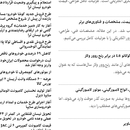
ه‌نگری الکتریکی است. جزئیات کامل طراحی، قیمت
استعلام و پیگیری وضعیت قراردادها
خودرو نیسان ترا
طرح فروش جدید کوشا خودرو؛ مسابق
بازنده آن پیش از شروع مشخص اس
آغاز به کار «میز خدمات» گروه پرشی
گامی نو در ارتقای رضایتمندی و ارتب
ه عنوان خودروی سال ۲۰۲۵ انتخاب شد. در این مقاله، مشخصات فنی، طراحی،
خودرو نیسان ترا
ور الکتریکی را با جزئیات کامل بررسی می‌کنیم.
طرح فروش نقدی و اقساطی توکا پل
نمایندگی اتوخسروانی
کاهش ۶۹ درصدی خودروهای ناقص شرکت سایپا
وور ولار
ثبت درخواست محصولات ایران‌خودرو
های آن مانند رنج‌روور ولار سال‌هاست که به عنوان
واریز وجه آغاز شد
ه می‌شوند.
از موتورهای کم‌مصرف تا خودروهای
عرضه ۶۰۰ 
بورس کالا
 انواع لامبورگینی، موتور لامبورگینی
آغاز تولید نخستین کامیونت اتوماتی
سایپا دیزل
روها بیشتر به صورت گذر موقت وارد می‌شوند، اما
مبورگینی‌های مختلف را دید.
خودروسازی سایپا
عملی وعده نامی خودرو در تحویل 
قی