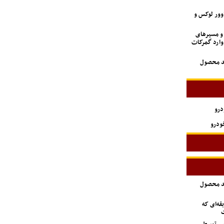
اوور لوکس و
 و مسیرهای
وارد گمرکات
ید محصول
درو
ودرو
ید محصول
ه‌ای که
ت