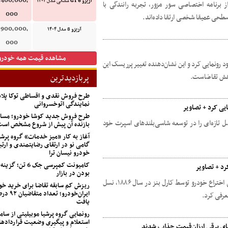
,400,000,
آریزو 6 GT مشکی مدل ۱۴۰۴
 از برنامه اختصاصی سور مزور، تجربه رانندگی با
000
,900,000,
آریزو 8 مدل ۱۴۰۴
000
مشاهده قیمت همه خودرو
د رونمایی کرد و این نشان‌دهنده‌ تغییر پرریسک این
اهش تقاضاست.
پربازدیدترین
طرح فروش نقدی و اقساطی توکا پل
نمایندگی اتوخسروانی
طرح فروش جدید کوشا خودرو؛ مسابق
ل تازه‌ای را در توسعه شاسی‌بلندهای اسپرت خود
بازنده آن پیش از شروع مشخص اس
آغاز به کار «میز خدمات» گروه پرشی
گامی نو در ارتقای رضایتمندی و ارتب
خودرو نیسان ترا
کامیونت کمپرسی جک 
بودن در بازار
شرکت مرسدس بنز هم‌زمان با جشن ۱۴۰ سالگی اختراع خودرو توسط کارل بنز در سال ۱۸۸۶، نسل
ریزش کم‌ سابقه تقاضا برای خرید خو
ایران‌خودرو؛
یافت
رونمایی گروه پرشیا موبیلیتی از ساما
استعلام و پیگیری وضعیت قراردادها
ای برقی ارزان‌قیمت جذاب شدند