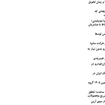
 و زمان تحویل
ه‌ای که
ت
ا موبیلیتی؛
اط با مشتریان
اس توسط
 بدون نیاز به
 هیبریدی
دستگاه وانت آریسان ۲ ایران‌خودرو در
ک ایران در
آغاز اجرای طرح خدمات و امداد اربعین ۱۴۰۵ گروه
تحویل نیسان قشقایی در کمتر از ۲۴ ساعت؛ تحقق
سریع محصولات
مت کامیونت کمپرسی ۶ تن JAC از سوی آرین