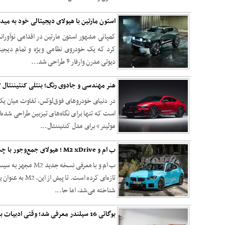
استون مارتین با هیولای دیجیتالی خود به مید
کمپانی مشهور استون مارتین در اقدامی نوآوران
کرد که یک خودروی نظامی ویژه و تمام دیجیت
دیوتی مدرن وارفار ۴ طراحی شد...
هنر مهندسی و جادوی رنگ؛ بنتلی کنتیننتال GT سوپراسپرت معرفی شد
در دنیای خودروهای فوق‌لوکس، تفاوت میان یک
است که تنها برای نگاه‌های تیزبین طراحی شده‌
مولینر» برای مدل کنتیننتال...
ب ام و M2 xDrive ؛ هیولای جمع‌وجور با چسبندگی بیشتر + تصاویر
شناخته می‌شد، اما حا...
بوگاتی 16 سیلندر معرفی شد؛ وقتی ادبیات با مهندسی هایپرکارها پیوند می‌خورد