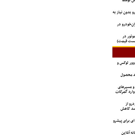
اس توسط
 بدون نیاز به
دستگاه وانت آریسان ۲ ایران‌خودرو در
 GAC جیران موتور در
لیست قیمت)
اوور لوکس و
ید محصول
 و مسیرهای
وارد گمرکات
درو از
 تعداد متقاضیان ۹۲ درصد کاهش
6 تن؛ گزینه ای برای پیشرو
نه آنلاین