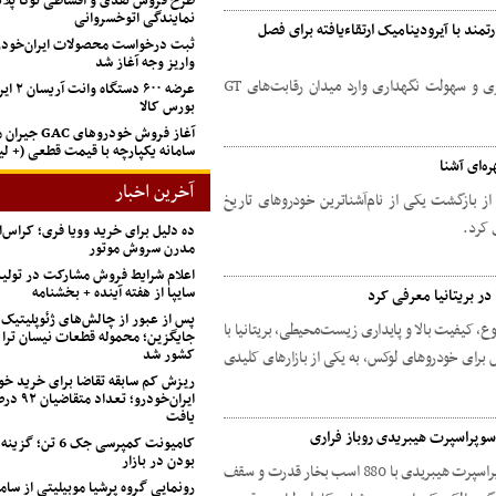
طرح فروش نقدی و اقساطی توکا پل
نمایندگی اتوخسروانی
نشین قدرتمند با آیرودینامیک ارتقاءیافته برای فصل
ثبت درخواست محصولات ایران‌خودرو
واریز وجه آغاز شد
فراری296 GT3 Evo با تمرکز بر عملکرد، پایداری و سهولت نگهداری وارد میدان رقابت‌های GT
عرضه ۶۰۰ 
بورس کالا
آغاز فروش خودروهای
سامانه یکپارچه با قیمت قطعی (+ 
آخرین اخبار
 بازگشت یکی از نام‌آشناترین خودروهای تاریخ
ی کرد.
ده دلیل برای خرید وویا فری؛ کراس‌
مدرن سروش موتور
اعلام شرایط فروش مشارکت در تول
سایپا از هفته آینده + بخشنامه
پس از عبور از چالش‌های ژئوپلیتیک
کیفیت بالا و پایداری زیست‌محیطی، بریتانیا با
جایگزین؛ محموله قطعات نیسان ترا 
کشور شد
 برای خودروهای لوکس، به یکی از بازارهای کلیدی
ریزش کم‌ سابقه تقاضا برای خرید خو
ایران‌خودرو؛
یافت
کامیونت کمپرسی جک 
بودن در بازار
فراری از 296 Speciale A رونمایی کرد؛ یک سوپراسپرت هیبریدی با 880 اسب بخار قدرت و سقف
رونمایی گروه پرشیا موبیلیتی از ساما