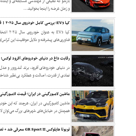
بازشو که تلفیقی از مهندسی مسابقه‌ای و آیند
و زمان عرضه را اینجا بخوانید...
کیا EV3؛ بررسی کامل خودروی سال ۲۰۲۵ | قیمت، مشخصات و فناوری‌های برتر
کیا EV3 ب
فناوری‌های پیشرفته و دلایل موفقیت این کراس‌او
رقابت داغ در دنیای خودروهای آفرود لوکس؛ لوکانو L8 در برابر رنج ‌ر
در دنیای خودروهای آفرود، برند لندروور و مدل‌
نمادی از قدرت، اصالت و عملکرد بی‌نظیر شناخت
ماشین لامبورگینی در ایران؛ قیمت لامبورگینی،
ماشین لامبورگینی در ایران، هرچند که این خود
همچنان در خیابان‌های شهرهای بزرگ می‌توان لا
تویوتا هایلوکس GR Sport II معرفی شد + تصاویر