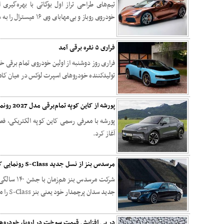
تیم‌های طراحی تراز اول بوگاتی با بهره‌گیری
خودروی روباز و بی‌مهابای وی ۱۶ میسترال را به سطحی عمیقا شخصی ارتقا داده‌اند.
فراری ۵ نفره برقی آمد
فراری روز دوشنبه از اولین خودروی تمام برقی خو
تولیدکننده خودروهای اسپرت لوکس در میان ک
پورشه از کاین کوپه تمام‌برقی مدل 2027 رونمایی کرد + تصاویر
پورشه با معرفی رسمی کاین کوپه الکتریکی، فص
آغاز کرد.
مرسدس ‌بنز از نسل جدید S-Class رونمایی کرد + تصاویر
جدید سدان پرچمدار خود یعنی بنز S-Class را معرفی کرد.
در پی افزایش قیمت سوخت در اروپا، خودروه