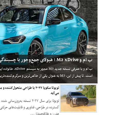
ب ام و M2 xDrive ؛ هیولای جمع‌وجور با چسبندگی بیشتر + تصاویر
ب ام و با معرفی نسخه جد
است. تا پیش از این، M2 به عنوان یکی از خالص‌ترین و سرگرم‌کننده‌ترین محصولات M شناخته می‌شد، اما حا...
تویوتا سکویا ۲۰۲۷ با طراحی متحول
می‌آید
تویوتا برای سال ۲۰۲۷ نسخه به‌رو
گسترده در طراحی، فناوری و قابلیت‌های حرکتی 
مدرن و علاقه‌مندان ...